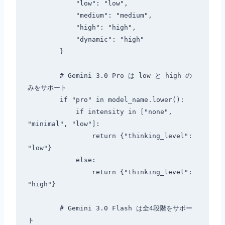
            "low": "low",

            "medium": "medium",

            "high": "high",

            "dynamic": "high"

        }

        # Gemini 3.0 Pro は low と high の
みをサポート

        if "pro" in model_name.lower():

            if intensity in ["none", 
"minimal", "low"]:

                return {"thinking_level": 
"low"}

            else:

                return {"thinking_level": 
"high"}

        # Gemini 3.0 Flash は全4段階をサポー
ト
