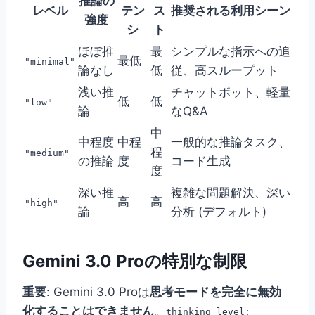
推論の
レベル
テン
ス
推奨される利用シーン
強度
シ
ト
ほぼ推
最
シンプルな指示への追
最低
"minimal"
論なし
低
従、高スループット
浅い推
チャットボット、軽量
低
低
"low"
論
なQ&A
中
中程度
中程
一般的な推論タスク、
程
"medium"
の推論
度
コード生成
度
深い推
複雑な問題解決、深い
高
高
"high"
論
分析 (デフォルト)
Gemini 3.0 Proの特別な制限
重要
: Gemini 3.0 Proは
思考モードを完全に無効
化することはできません
。
thinking_level: