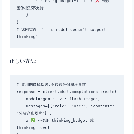
        "thinking_budget": -1  # 
 错误: 
图像模型不支持

    }

)

# 返回错误: "This model doesn't support 
正しい方法
:
# 调用图像模型时,不传递任何思考参数

response = client.chat.completions.create(

    model="gemini-2.5-flash-image",

    messages=[{"role": "user", "content": 
"分析这张图片"}],

    # 
 不传递 thinking_budget 或 
thinking_level
