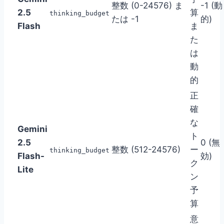
整数 (0-24576) ま
-1 (動
2.5
算
thinking_budget
たは -1
的)
Flash
ま
た
は
動
的
正
確
な
Gemini
ト
2.5
0 (無
整数 (512-24576)
ー
thinking_budget
Flash-
効)
ク
Lite
ン
予
算
意