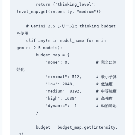
        return {"thinking_level": 
level_map.get(intensity, "medium")}

    # Gemini 2.5 シリーズは thinking_budget 
を使用

    elif any(m in model_name for m in 
gemini_2_5_models):

        budget_map = {

            "none": 0,           # 完全に無
効化

            "minimal": 512,      # 最小予算

            "low": 2048,         # 低強度

            "medium": 8192,      # 中等強度

            "high": 16384,       # 高強度

            "dynamic": -1        # 動的適応

        }

        budget = budget_map.get(intensity, 
-1)
