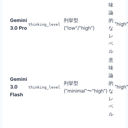
味
論
Gemini
列挙型
的
"high
thinking_level
3.0 Pro
("low"/"high")
な
レ
ベ
ル
意
味
論
Gemini
列挙型
的
3.0
"high
thinking_level
("minimal"〜"high")
な
Flash
レ
ベ
ル