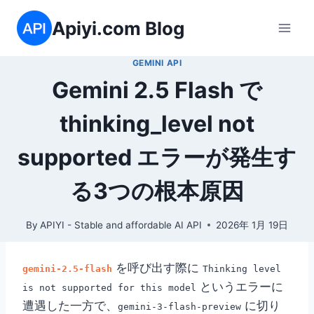
内
Apiyi.com Blog
容
を
GEMINI API
ス
Gemini 2.5 Flash で
キ
ッ
thinking_level not
プ
supported エラーが発生す
る3つの根本原因
By
APIYI - Stable and affordable AI API
2026年 1月 19日
を呼び出す際に
gemini-2.5-flash
Thinking level
というエラーに
is not supported for this model
遭遇した一方で、
に切り
gemini-3-flash-preview