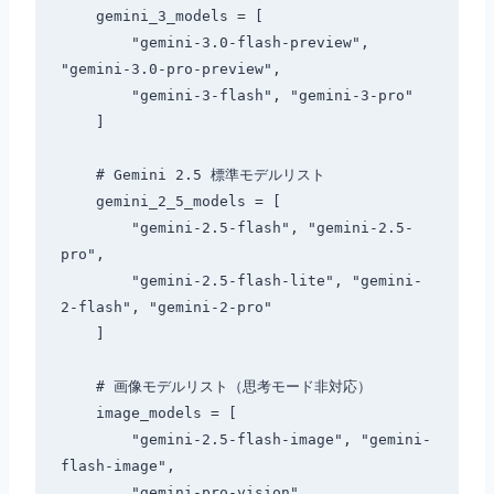
    gemini_3_models = [

        "gemini-3.0-flash-preview", 
"gemini-3.0-pro-preview",

        "gemini-3-flash", "gemini-3-pro"

    ]

    # Gemini 2.5 標準モデルリスト

    gemini_2_5_models = [

        "gemini-2.5-flash", "gemini-2.5-
pro",

        "gemini-2.5-flash-lite", "gemini-
2-flash", "gemini-2-pro"

    ]

    # 画像モデルリスト（思考モード非対応）

    image_models = [

        "gemini-2.5-flash-image", "gemini-
flash-image",

        "gemini-pro-vision"
