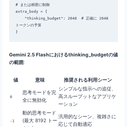
# または精密に制御

extra_body = {

    "thinking_budget": 2048  # 正確に 2048 
トークンの予算

Gemini 2.5 Flashにおけるthinking_budgetの値
の範囲
:
値
意味
推奨される利用シーン
シンプルな指示への追従、
思考モードを完
高スループットなアプリケ
0
全に無効化
ーション
動的思考モード
汎用的なシーン、複雑さに
(最大 8192 トー
-1
応じて自動適応