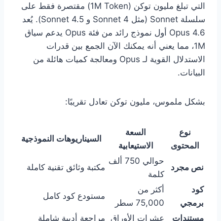
التي تبلغ مليون توكن (1M Token) مقتصرة فقط على
سلسلة Sonnet (مثل Sonnet 4 و Sonnet 4.5). يُعد
Opus 4.6 أول نموذج رائد من فئة Opus يدعم سياق
1M، مما يعني أنه يمكنك الآن الجمع بين قدرات
الاستدلال القوية لـ Opus ومعالجة كميات هائلة من
البيانات.
بشكل ملموس، مليون توكن تعادل تقريبًا:
نوع
السعة
السيناريوهات النموذجية
المحتوى
الاستيعابية
حوالي 750 ألف
نص مجرد
مكتبة وثائق تقنية كاملة
كلمة
كود
أكثر من
مستودع كود كامل
برمجي
75,000 سطر
مستندات
عشرات الأوراق
مراجعة أدبية شاملة