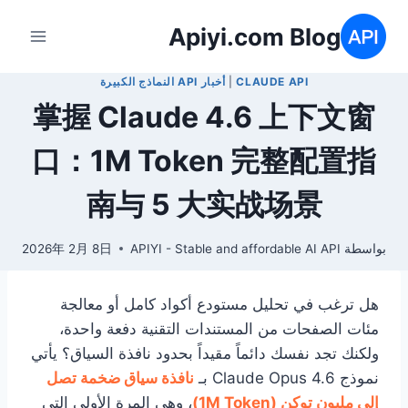
لتجاوز
Apiyi.com Blog
لى
لمحتوى
CLAUDE API
|
أخبار API النماذج الكبيرة
掌握 Claude 4.6 上下文窗
口：1M Token 完整配置指
南与 5 大实战场景
بواسطة
APIYI - Stable and affordable AI API
2026年 2月 8日
هل ترغب في تحليل مستودع أكواد كامل أو معالجة
مئات الصفحات من المستندات التقنية دفعة واحدة،
ولكنك تجد نفسك دائماً مقيداً بحدود نافذة السياق؟ يأتي
نموذج Claude Opus 4.6 بـ
نافذة سياق ضخمة تصل
إلى مليون توكن (1M Token)
، وهي المرة الأولى التي