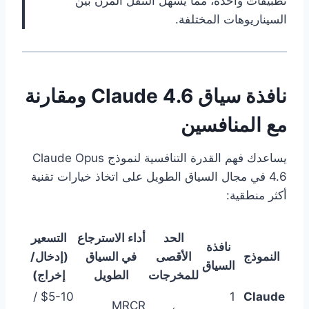
تطبيقات واحدة، مما يسهل التنقل المرن بين
السيناريوهات المختلفة.
نافذة سياق Claude 4.6 ومقارنة
مع المنافسين
يساعدك فهم القدرة التنافسية لنموذج Claude Opus
4.6 في مجال السياق الطويل على اتخاذ خيارات تقنية
أكثر منطقية:
الحد
أداء الاسترجاع
التسعير
نافذة
النموذج
الأقصى
في السياق
(إدخال/
السياق
للمخرجات
الطويل
إخراج)
$5-10 /
1
Claude
MRCR