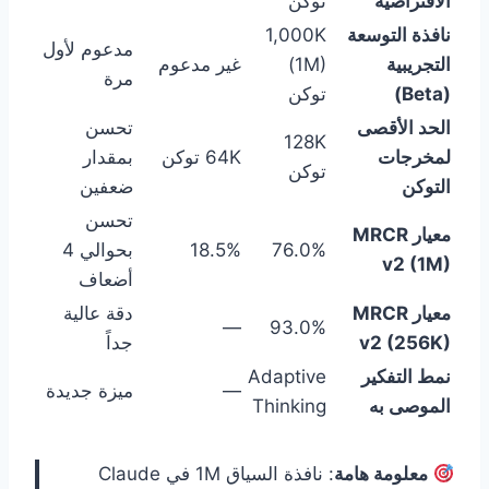
الافتراضية
توكن
نافذة التوسعة
1,000K
مدعوم لأول
التجريبية
(1M)
غير مدعوم
مرة
(Beta)
توكن
الحد الأقصى
تحسن
128K
لمخرجات
64K توكن
بمقدار
توكن
التوكن
ضعفين
تحسن
معيار MRCR
76.0%
18.5%
بحوالي 4
v2 (1M)
أضعاف
معيار MRCR
دقة عالية
—
93.0%
v2 (256K)
جداً
نمط التفكير
Adaptive
—
ميزة جديدة
الموصى به
Thinking
معلومة هامة
: نافذة السياق 1M في Claude