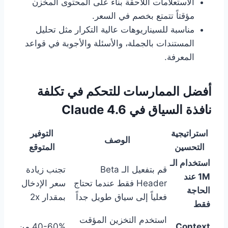
الاستعلامات اللاحقة بناءً على المحتوى المخزن
مؤقتاً تتمتع بخصم في السعر.
مناسبة للسيناريوهات عالية التكرار مثل تحليل
المستندات بالجملة، والأسئلة والأجوبة في قواعد
المعرفة.
أفضل الممارسات للتحكم في تكلفة
نافذة السياق في Claude 4.6
استراتيجية
التوفير
الوصف
التحسين
المتوقع
استخدام الـ
قم بتفعيل الـ Beta
تجنب زيادة
1M عند
Header فقط عندما تحتاج
سعر الإدخال
الحاجة
فعلياً إلى سياق طويل جداً
بمقدار 2x
فقط
استخدم التخزين المؤقت
Context
40-60% من