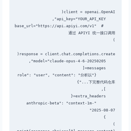
    base_url="https://api.apiyi.com/v1"  # 
        {"role": "user", "content": "分析以
        "anthropic-beta": "context-1m-