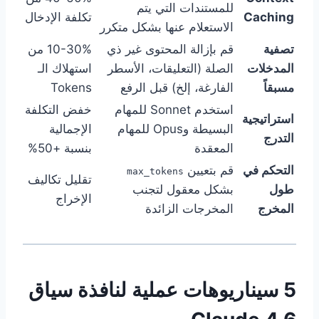
للمستندات التي يتم
Caching
تكلفة الإدخال
الاستعلام عنها بشكل متكرر
تصفية
قم بإزالة المحتوى غير ذي
10-30% من
المدخلات
الصلة (التعليقات، الأسطر
استهلاك الـ
مسبقاً
الفارغة، إلخ) قبل الرفع
Tokens
استخدم Sonnet للمهام
خفض التكلفة
استراتيجية
البسيطة وOpus للمهام
الإجمالية
التدرج
المعقدة
بنسبة +50%
التحكم في
قم بتعيين
max_tokens
تقليل تكاليف
طول
بشكل معقول لتجنب
الإخراج
المخرج
المخرجات الزائدة
5 سيناريوهات عملية لنافذة سياق