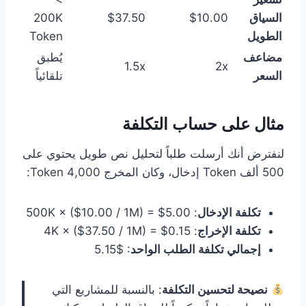
السياق
$10.00
$37.50
200K
الطويل
Token
مضاعف
يُطبق
1.5x
2x
السعر
تلقائياً
مثال على حساب التكلفة
لنفترض أنك أرسلت طلباً لتحليل نص طويل يحتوي على
500 ألف Token إدخال، وكان المخرج 4,000 Token:
تكلفة الإدخال
: 500K × ($10.00 / 1M) = $5.00
تكلفة الإخراج
: 4K × ($37.50 / 1M) = $0.15
إجمالي تكلفة الطلب الواحد
: $5.15
نصيحة لتحسين التكلفة
: بالنسبة للمشاريع التي