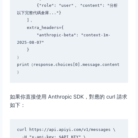
        {"role": "user"， "content": "分析
以下完整代碼倉庫..."}

    ]，

    extra_headers={

        "anthropic-beta": "context-1m-
2025-08-07"

    }

）

print（response.choices[0].message.content
如果你直接使用 Anthropic SDK，對應的 curl 請求
如下：
curl https://api.apiyi.com/v1/messages \

  -H "x-api-key: $API_KEY" \
