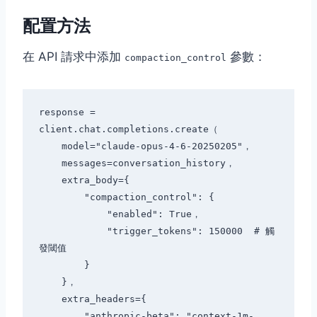
配置方法
在 API 請求中添加
參數：
compaction_control
response = 
client.chat.completions.create（

    model="claude-opus-4-6-20250205"，

    messages=conversation_history，

    extra_body={

        "compaction_control": {

            "enabled": True，

            "trigger_tokens": 150000  # 觸
發閾值

        }

    }，

    extra_headers={

        "anthropic-beta": "context-1m-