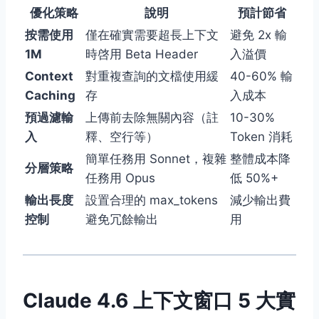
優化策略
說明
預計節省
按需使用
僅在確實需要超長上下文
避免 2x 輸
1M
時啓用 Beta Header
入溢價
Context
對重複查詢的文檔使用緩
40-60% 輸
Caching
存
入成本
預過濾輸
上傳前去除無關內容（註
10-30%
入
釋、空行等）
Token 消耗
簡單任務用 Sonnet，複雜
整體成本降
分層策略
任務用 Opus
低 50%+
輸出長度
設置合理的 max_tokens
減少輸出費
控制
避免冗餘輸出
用
Claude 4.6 上下文窗口 5 大實