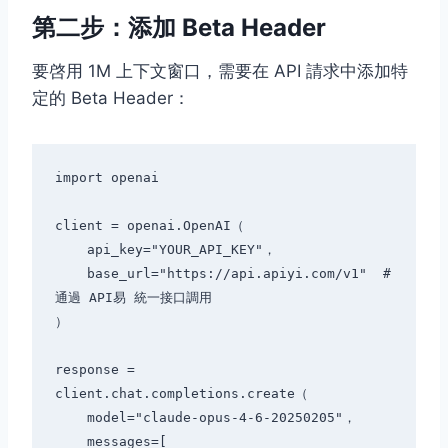
第二步：添加 Beta Header
要啓用 1M 上下文窗口，需要在 API 請求中添加特
定的 Beta Header：
import openai

client = openai.OpenAI（

    api_key="YOUR_API_KEY"，

    base_url="https://api.apiyi.com/v1"  # 
通過 API易 統一接口調用

）

response = 
client.chat.completions.create（

    model="claude-opus-4-6-20250205"，

    messages=[
