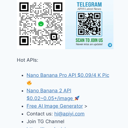
Hot APIs:
Nano Banana Pro API $0.09/4 K Pic
Nano Banana 2 API
$0.02~0.05+/image
Free AI Image Generator
>
Contact us:
hi@apiyi.com
Join TG Channel