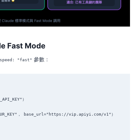
 Fast Mode
參數：
speed: "fast"
_API_KEY"）

UR_KEY"， base_url="https://vip.apiyi.com/v1"）
