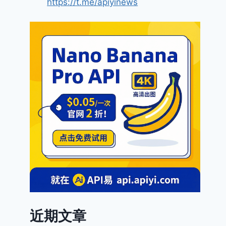
https://t.me/apiyinews
近期文章