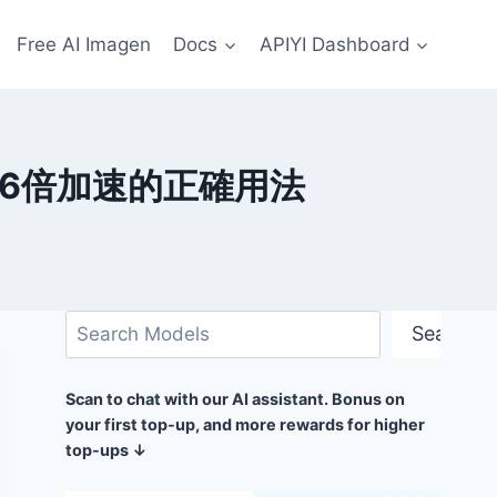
Free AI Imagen
Docs
APIYI Dashboard
方式與6倍加速的正確用法
搜
Search
尋
Scan to chat with our AI assistant. Bonus on
your first top-up, and more rewards for higher
top-ups ↓