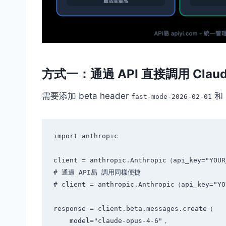
方式一：通過 API 直接調用 Claude
需要添加 beta header
和
fast-mode-2026-02-01
import anthropic

client = anthropic.Anthropic（api_key="YOUR
# 通過 API易 調用同樣便捷

# client = anthropic.Anthropic（api_key="YO
response = client.beta.messages.create（

    model="claude-opus-4-6"，
