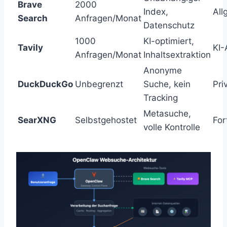
Brave
2000
Index,
All
Search
Anfragen/Monat
Datenschutz
1000
KI-optimiert,
Tavily
KI-
Anfragen/Monat
Inhaltsextraktion
Anonyme
DuckDuckGo
Unbegrenzt
Suche, kein
Pri
Tracking
Metasuche,
SearXNG
Selbstgehostet
For
volle Kontrolle