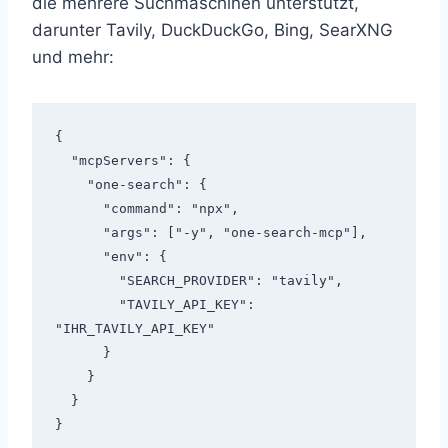
die mehrere Suchmaschinen unterstützt,
darunter Tavily, DuckDuckGo, Bing, SearXNG
und mehr:
{

  "mcpServers": {

    "one-search": {

      "command": "npx",

      "args": ["-y", "one-search-mcp"],

      "env": {

        "SEARCH_PROVIDER": "tavily",

        "TAVILY_API_KEY": 
"IHR_TAVILY_API_KEY"

      }

    }

  }
