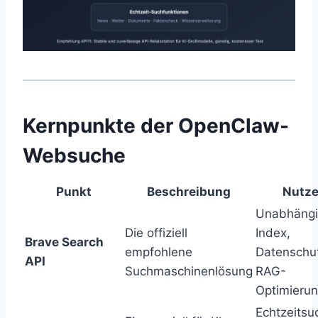
Kernpunkte der OpenClaw-
Websuche
Punkt
Beschreibung
Nutz
Unabhängi
Die offiziell
Index,
Brave Search
empfohlene
Datenschu
API
Suchmaschinenlösung
RAG-
Optimieru
Echtzeitsu