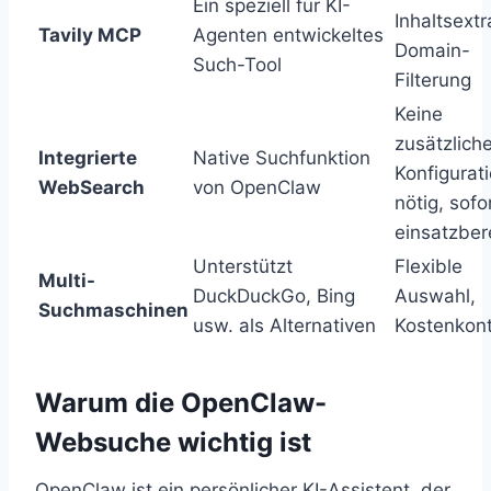
Ein speziell für KI-
Inhaltsextr
Tavily MCP
Agenten entwickeltes
Domain-
Such-Tool
Filterung
Keine
zusätzlich
Integrierte
Native Suchfunktion
Konfigurat
WebSearch
von OpenClaw
nötig, sofo
einsatzber
Unterstützt
Flexible
Multi-
DuckDuckGo, Bing
Auswahl,
Suchmaschinen
usw. als Alternativen
Kostenkont
Warum die OpenClaw-
Websuche wichtig ist
OpenClaw ist ein persönlicher KI-Assistent, der