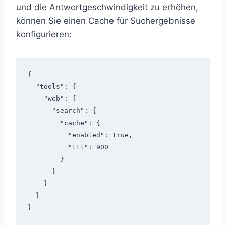
und die Antwortgeschwindigkeit zu erhöhen,
können Sie einen Cache für Suchergebnisse
konfigurieren:
{

  "tools": {

    "web": {

      "search": {

        "cache": {

          "enabled": true,

          "ttl": 900

        }

      }

    }

  }
