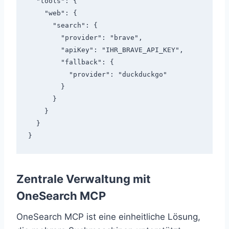
  "tools": {

    "web": {

      "search": {

        "provider": "brave",

        "apiKey": "IHR_BRAVE_API_KEY",

        "fallback": {

          "provider": "duckduckgo"

        }

      }

    }

  }

Zentrale Verwaltung mit
OneSearch MCP
OneSearch MCP ist eine einheitliche Lösung,