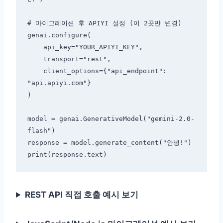
# 마이그레이션 후 APIYI 설정 (이 2곳만 변경)

genai.configure(

    api_key="YOUR_APIYI_KEY",

    transport="rest",

    client_options={"api_endpoint": 
"api.apiyi.com"}

)

model = genai.GenerativeModel("gemini-2.0-
flash")

response = model.generate_content("안녕!")

REST API 직접 호출 예시 보기