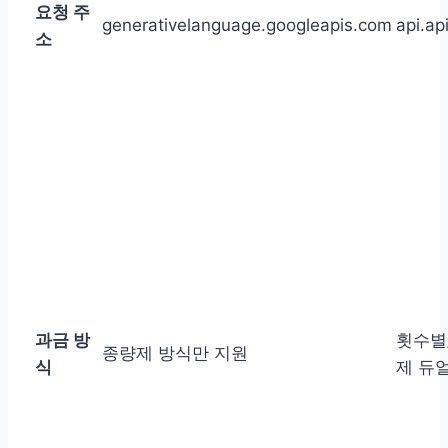
요청 주
generativelanguage.googleapis.com
api.ap
소
과금 방
횟수별
종량제 방식만 지원
식
제 듀