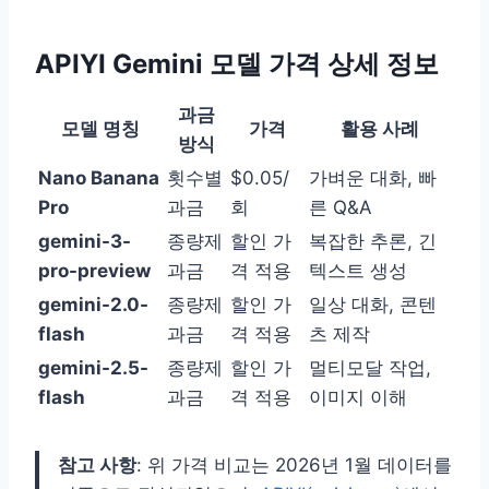
APIYI Gemini 모델 가격 상세 정보
과금
모델 명칭
가격
활용 사례
방식
Nano Banana
횟수별
$0.05/
가벼운 대화, 빠
Pro
과금
회
른 Q&A
gemini-3-
종량제
할인 가
복잡한 추론, 긴
pro-preview
과금
격 적용
텍스트 생성
gemini-2.0-
종량제
할인 가
일상 대화, 콘텐
flash
과금
격 적용
츠 제작
gemini-2.5-
종량제
할인 가
멀티모달 작업,
flash
과금
격 적용
이미지 이해
참고 사항
: 위 가격 비교는 2026년 1월 데이터를