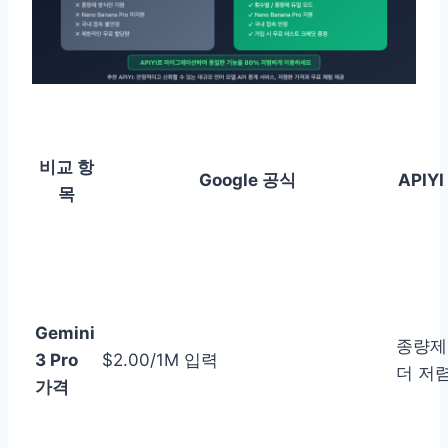
비교 항
Google 공식
APIY
목
Gemini
종량제
3 Pro
$2.00/1M 입력
더 저
가격