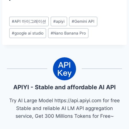
Post
#
API 마이그레이션
#
apiyi
#
Gemini API
Tags:
#
google ai studio
#
Nano Banana Pro
APIYI - Stable and affordable AI API
Try AI Large Model https://api.apiyi.com for free
Stable and reliable AI LM API aggregation
service, Get 300 Millions Tokens for Free~