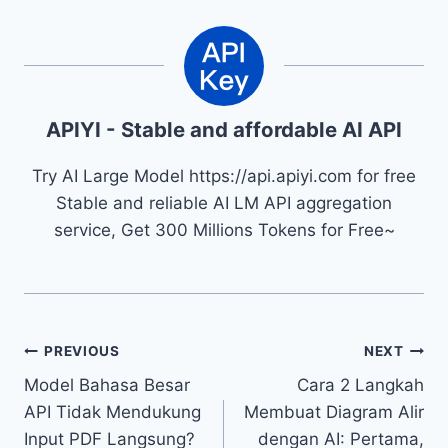
APIYI - Stable and affordable AI API
Try AI Large Model https://api.apiyi.com for free
Stable and reliable AI LM API aggregation
service, Get 300 Millions Tokens for Free~
Navigasi
PREVIOUS
NEXT
Model Bahasa Besar
Cara 2 Langkah
pos
API Tidak Mendukung
Membuat Diagram Alir
Input PDF Langsung?
dengan AI: Pertama,