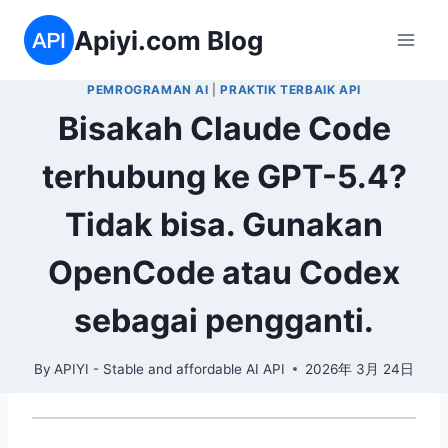
Skip
Apiyi.com Blog
to
content
PEMROGRAMAN AI
|
PRAKTIK TERBAIK API
Bisakah Claude Code
terhubung ke GPT-5.4?
Tidak bisa. Gunakan
OpenCode atau Codex
sebagai pengganti.
By
APIYI - Stable and affordable AI API
2026年 3月 24日