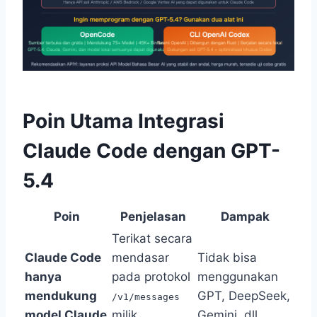
Poin Utama Integrasi
Claude Code dengan GPT-
5.4
Poin
Penjelasan
Dampak
Terikat secara
Claude Code
mendasar
Tidak bisa
hanya
pada protokol
menggunakan
mendukung
GPT, DeepSeek,
/v1/messages
model Claude
milik
Gemini, dll.