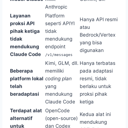
Anthropic
Layanan
Platform
Hanya API resmi
proksi API
seperti APIYI
atau
pihak ketiga
tidak
Bedrock/Vertex
tidak
mendukung
yang bisa
mendukung
endpoint
digunakan
Claude Code
/v1/messages
Kimi, GLM, dll.
Hanya terbatas
Beberapa
memiliki
pada adaptasi
platform lokal
coding plan
resmi, tidak
telah
yang
berlaku untuk
beradaptasi
mendukung
proksi pihak
Claude Code
ketiga
Terdapat alat
OpenCode
Kedua alat ini
alternatif
(open-source)
mendukung
untuk
dan Codex