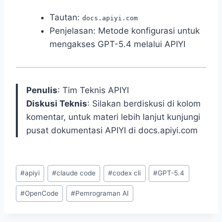
Tautan:
docs.apiyi.com
Penjelasan: Metode konfigurasi untuk
mengakses GPT-5.4 melalui APIYI
Penulis
: Tim Teknis APIYI
Diskusi Teknis
: Silakan berdiskusi di kolom
komentar, untuk materi lebih lanjut kunjungi
pusat dokumentasi APIYI di docs.apiyi.com
Post
#
apiyi
#
claude code
#
codex cli
#
GPT-5.4
Tags:
#
OpenCode
#
Pemrograman AI