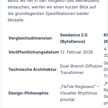
Bevor wir tief in den Vergleich des Weltwissens
eintauchen, werfen wir einen kurzen Blick auf
die grundlegenden Spezifikationen beider
Modelle:
Seedance 2.0
Kl
Vergleichsdimension
(ByteDance)
(
4.
Veröffentlichungsdatum
12. Februar 2026
2
Qu
Dual-Branch Diffusion
Technische Architektur
Di
Transformer
Tr
„P
„TikTok-Regisseur“ –
Re
Design-Philosophie
Visueller Rhythmus
Si
prioritär
pr