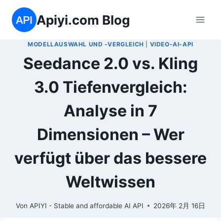
Zum
Apiyi.com Blog
Inhalt
springen
MODELLAUSWAHL UND -VERGLEICH
|
VIDEO-AI-API
Seedance 2.0 vs. Kling
3.0 Tiefenvergleich:
Analyse in 7
Dimensionen – Wer
verfügt über das bessere
Weltwissen
Von
APIYI - Stable and affordable AI API
2026年 2月 16日