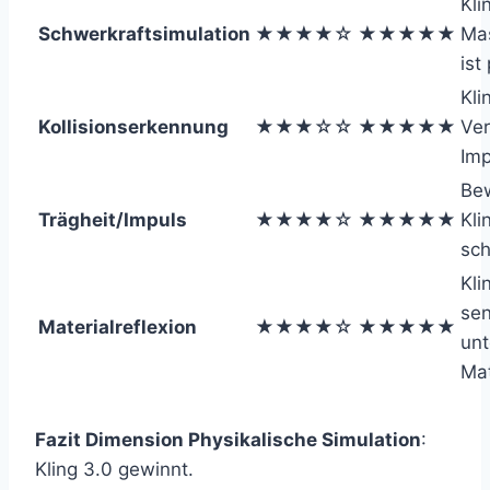
Kli
Schwerkraftsimulation
★★★★☆
★★★★★
Ma
ist
Kli
Kollisionserkennung
★★★☆☆
★★★★★
Ve
Imp
Be
Trägheit/Impuls
★★★★☆
★★★★★
Kli
sc
Kli
sen
Materialreflexion
★★★★☆
★★★★★
unt
Mat
Fazit Dimension Physikalische Simulation
:
Kling 3.0 gewinnt.