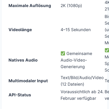
4
Maximale Auflösung
2K (1080p)
21
Bi
S
Videolänge
4–15 Sekunden
(u
S
Mu
Gemeinsame
M
Natives Audio
Audio-Video-
S
Generierung
S
Text/Bild/Audio/Video
Multimodaler Input
Te
(12 Dateien)
Voraussichtlich ab 24.
Be
API-Status
Februar verfügbar
ve