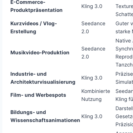
E-Commerce-
Kling 3.0
Texture
Produktpräsentation
Schatt
Kurzvideos / Vlog-
Seedance
Guter v
Erstellung
2.0
starke 
Native
Seedance
Synchro
Musikvideo-Produktion
2.0
Reprod
Tanzch
Industrie- und
Präzise
Kling 3.0
Architekturvisualisierung
Simula
Kombinierte
Seedanc
Film- und Werbespots
Nutzung
Kling f
Darstel
Bildungs- und
Kling 3.0
Gesetz
Wissenschaftsanimationen
Präzisi