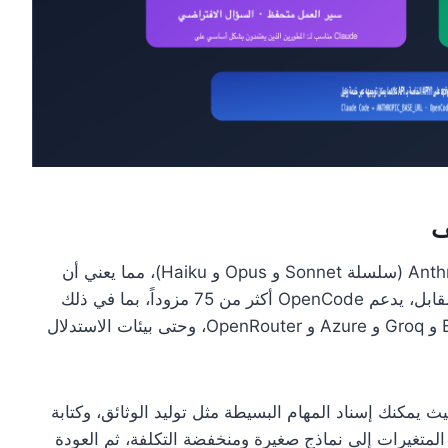
ف
لا يمكن لـ Claude Code سوى استدعاء نماذج Anthropic (سلسلة Sonnet و Opus و Haiku)، مما يعني أن
جميع المهام تُحاسب وفقاً لتسعير Anthropic. في المقابل، يدعم OpenCode أكثر من 75 مزوداً، بما في ذلك
OpenAI و Anthropic و Google Vertex و Bedrock و Groq و Azure و OpenRouter، وحتى بيئات الاستدلال
ث يمكنك إسناد المهام البسيطة مثل توليد الوثائق، وكتابة
Commit mes)، وتغيير أسماء المتغيرات إلى نماذج صغيرة ومنخفضة التكلفة، ثم العودة