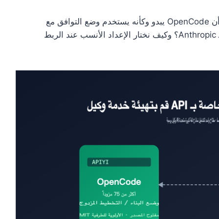
يتساءل العديد من القراء عن نقطة تقنية محددة: بما أن OpenCode يبدو وكأنه يستخدم وضع التوافق مع
OpenAI في الإعدادات، فهل يدعم التنسيق الأصلي لـ Anthropic؟ وكيف نختار الإعداد الأنسب عند الربط