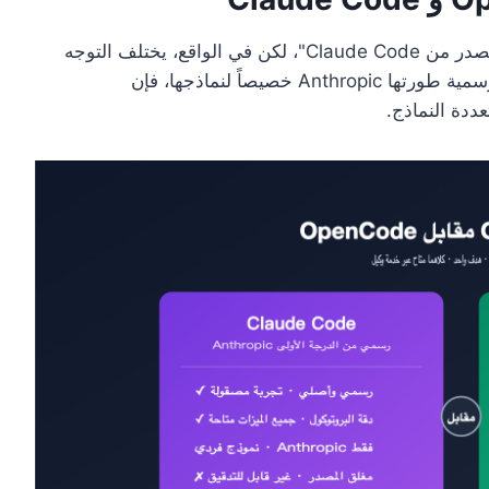
يعتبر الكثيرون OpenCode بمثابة "نسخة مفتوحة المصدر من Claude Code"، لكن في الواقع، يختلف التوجه
الأساسي لكل منهما. فبينما يُعد Claude Code أداة رسمية طورتها Anthropic خصيصاً لنماذجها، فإن