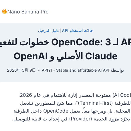
Nano Banana Pro
حالات استخدام API
|
دليل الترحيل
دليل كامل لإعداد خدمة وكيل 
Claude الأصلي و OpenAI
بواسطة
APIYI - Stable and affordable AI API
2026年 5月 9日
يُعد OpenCode أحد أكثر وكلاء البرمجة (AI Coding Agents) مفتوحة المصدر إثارة للاهتمام في عام 2026.
يعتمد فلسفة تصميم "مستقل عن النموذج، ذو أولوية للطرفية (Terminal-first)"، مما يتيح للمطورين تشغيل
Claude، أو استدعاء GPT وGemini، أو حتى النماذج المحلية، بل ومزجها معاً. يعمل OpenCode داخل الطرفية
تماماً مثل Claude Code، لكنه يتبع مساراً مختلفاً؛ إذ يجرّد مزود الخدمة (Provider) في إعدادات قابلة للتوصيل،