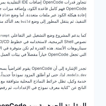
تتجاوز قدرات enCode
OpenCode فهم كامل قاعدة الكود، وإضافة ميز
إعادة هيكلة الكود عبر ملفات متعددة. أما وضع
في
plan
التنفيذ، ثم ينتقل المطور إلى وضع
بعد التأكد منه
build
كما يدعم المشروع وضع التشغيل غير التفاعلي
rompt"
التي تجعل OpenCode خياراً مفضلاً في بيئات العمل الهندسية.
تجدر الإشارة إلى أن OpenCode يقوم افتراضياً بسحب قائمة النماذج ومطابقتها من قاعدة البيانات العامة
models.dev
الناتج عن "كتابة معرف نموذج في الإعدادات، ثم رفض 
المقارنة الجوهرية بين OpenCode و Claude Code