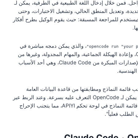
Op إضافات IDE التقليدية بمراحل. فمن خلال إدخال اللغة الطبيعية في الطرفية، يمكن لـ
ات جديدة، وتعديل المنطق الحالي، وتشغيل الاختبارات، وحتى
ستخدم للمراجعة المسبقة: حيث يقوم الوكيل بطرح أفكار
ا.
، والذي يمكن دمجه مباشرة في
opencode run "your p
نصوص Shell البرمجية، لاستخدامه في خطوط CI/CD، وإعادة الهيكلة الجماعية، والمهام المجدولة، وغيرها من
سيناريوهات الأتمتة. هذه القدرة لم تكن متوفرة في الإصدارات المبكرة من Claude Code، وهي أحد الأسباب
. لذا، حتى لو أطلق المزود نموذجاً جديداً، يمكن لـ OpenCode التعرف عليه بسرعة. وعند الربط عبر
خدمة وكيل، تظل خرائط النماذج المحلية متوافقة مع قائمة النماذج في لوحة تحكم APIYI، مما يتجنب الإحراج
الطلب فعلياً".