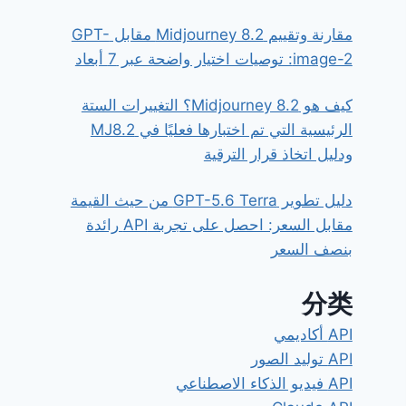
مقارنة وتقييم Midjourney 8.2 مقابل GPT-
image-2: توصيات اختيار واضحة عبر 7 أبعاد
كيف هو Midjourney 8.2؟ التغييرات الستة
الرئيسية التي تم اختبارها فعليًا في MJ8.2
ودليل اتخاذ قرار الترقية
دليل تطوير GPT-5.6 Terra من حيث القيمة
مقابل السعر: احصل على تجربة API رائدة
بنصف السعر
分类
API أكاديمي
API توليد الصور
API فيديو الذكاء الاصطناعي