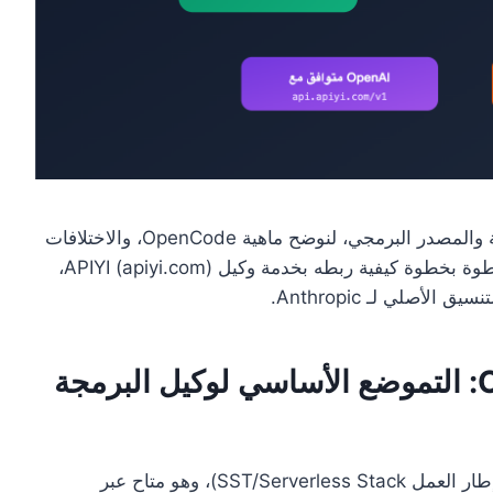
لقد قمنا في هذا المقال بفحص دقيق للوثائق الرسمية والمصدر البرمجي، لنوضح ماهية OpenCode، والاختلافات
الجوهرية بينه وبين Claude Code، ثم سنستعرض خطوة بخطوة كيفية ربطه بخدمة وكيل APIYI (apiyi.com)،
مقدمة حول مشروع OpenCode: التموضع الأساسي لوكيل البرمجة
يتم صيانة OpenCode بواسطة فريق SST (مبتكري إطار العمل SST/Serverless Stack)، وهو متاح عبر