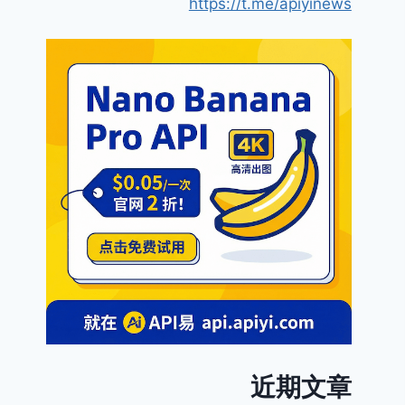
https://t.me/apiyinews
近期文章