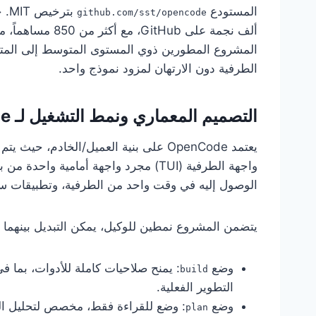
المستودع
github.com/sst/opencode
ألف نجمة على tHub
المشروع المطورين ذوي المستوى المتوسط إلى المتق
الطرفية دون الارتهان لمزود نموذج واحد.
التصميم المعماري ونمط التشغيل لـ OpenCode
يعتمد OpenCode على بنية العميل/الخادم
واجهة الطرفية (TUI) مجرد واجهة أمامي
الوصول إليه في وقت واحد من الطرفية، وتطبيقات سطح المكتب، وإضافات
يتضمن المشروع نمطين للوكيل، يمكن التبديل بينهما فوريا
وضع
: يمنح صلاحيات كاملة للأدوات، بما في
build
التطوير الفعلية.
وضع
: وضع للقراءة فقط، مخصص لتحليل الك
plan