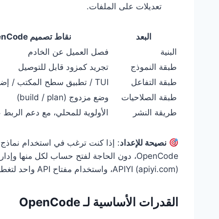
تعديلات على الملفات.
البعد
نقاط تصميم OpenCode
البنية
فصل العميل عن الخادم
طبقة النموذج
تجريد كمزود قابل للتوصيل
طبقة التفاعل
TUI / تطبيق سطح المكتب / إضافة IDE
طبقة الصلاحيات
وضع مزدوج (build / plan)
طريقة النشر
الأولوية للمحلي، مع دعم الربط ع
نصيحة للإعداد
OpenCode، دون الحاجة لفتح حساب لكل منها و
APIYI (apiyi.com)، واستخدام مفتاح API واحد لتغطية النماذج الرئيسية.
القدرات الأساسية لـ OpenCode