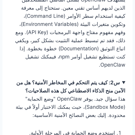
الذين لديهم أساس تقني معين. ستحتاج إلى معرفة
كيفية استخدام سطر الأوامر (Command Line)،
وتكوين متغيرات البيئة (Environment Variables)،
وفهم مفهوم مفتاح واجهة البرمجيات (API Key). ومع
ذلك، فقد تم تبسيط عملية التثبيت بشكل كبير، ويكفي
اتباع التوثيق (Documentation) خطوة بخطوة. إذا
كنت تستطيع تشغيل أوامر npm، فيمكنك تشغيل
OpenClaw.
س2: كيف يتم التحكم في المخاطر الأمنية؟ هل من
الآمن منح الذكاء الاصطناعي كل هذه الصلاحيات؟
هذا سؤال جيد. يوفر OpenClaw "وضع الحماية"
(Sandbox Mode)، حيث يمكنك الاختبار أولاً في بيئة
محدودة. إليك بعض النصائح الأمنية الأساسية:
استخدم وضع الحماية في المرحلة الأولية.