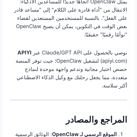
يمثل OpenClaw اتجاهًا جديدًا للمساعدين الأذكياء:
الانتقال من "أداة قادرة على الكلام" إلى "مساعد قادر
على الفعل". بالنسبة للمستخدمين المستعدين لقضاء
بعض الوقت في التكوين، يمكن أن يصبح OpenClaw
"توأمًا رقميًا" حقيقيًا.
نوصي بالحصول على Claude/GPT API عبر
APIYI
(apiyi.com) لتشغيل OpenClaw؛ حيث توفر المنصة
حصص اختبار مجانية وتدعم واجهة موحدة لنماذج
متعددة، مما يجعل رحلتك مع وكيل الذكاء الاصطناعي
أكثر سلاسة.
المراجع والمصادر
الموقع الرسمي لـ OpenClaw
: الوثائق الرسمية