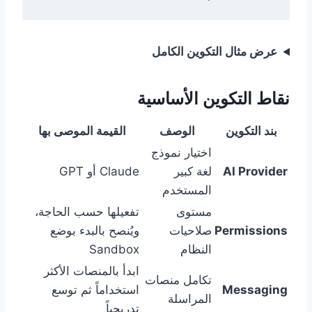
عرض مثال التكوين الكامل
نقاط التكوين الأساسية
بند التكوين
الوصف
القيمة الموصى بها
اختيار نموذج
AI Provider
لغة كبير
Claude أو GPT
المستخدم
مستوى
تفعيلها حسب الحاجة،
Permissions
صلاحيات
ويُنصح بالبدء بوضع
النظام
Sandbox
ابدأ بالمنصات الأكثر
تكامل منصات
Messaging
استخداماً ثم توسع
المراسلة
تدريجياً