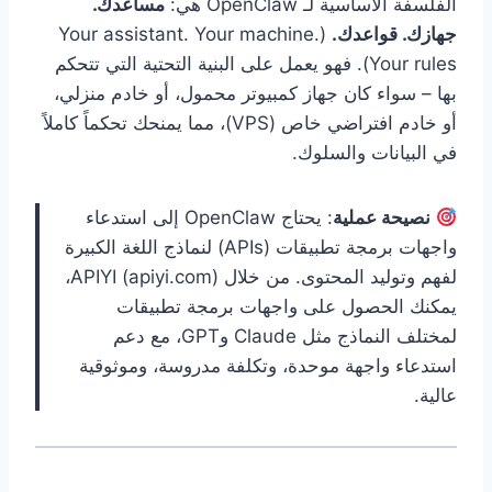
الفلسفة الأساسية لـ OpenClaw هي:
مساعدك.
جهازك. قواعدك.
(Your assistant. Your machine.
Your rules). فهو يعمل على البنية التحتية التي تتحكم
بها – سواء كان جهاز كمبيوتر محمول، أو خادم منزلي،
أو خادم افتراضي خاص (VPS)، مما يمنحك تحكماً كاملاً
في البيانات والسلوك.
نصيحة عملية
: يحتاج OpenClaw إلى استدعاء
واجهات برمجة تطبيقات (APIs) لنماذج اللغة الكبيرة
لفهم وتوليد المحتوى. من خلال APIYI (apiyi.com)،
يمكنك الحصول على واجهات برمجة تطبيقات
لمختلف النماذج مثل Claude وGPT، مع دعم
استدعاء واجهة موحدة، وتكلفة مدروسة، وموثوقية
عالية.