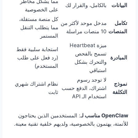
مما يشكل مخاطر
البيانات
بالكامل، والقرار لك
على الخصوصية
كل منصة مستقلة،
تكامل
مدخل موحد لأكثر من
مما يتطلب التنقل
المنصات
10 منصات مراسلة
المستمر
ميزة Heartbeat
استجابة سلبية فقط
تسمح بالفحص
المبادرة
(رد فعل على طلب
والتحرك بشكل
المستخدم)
استباقي
لا توجد رسوم
نموذج
نظام اشتراك شهري
اشتراك، الدفع حسب
التكلفة
ثابت
استخدام الـ API
OpenClaw مناسب لـ
: المستخدمين الذين يحتاجون
للأتمتة، يهتمون بالخصوصية، ولديهم خلفية تقنية معينة.