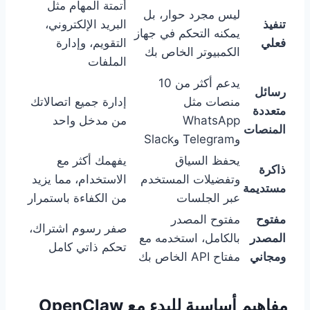
أتمتة المهام مثل
ليس مجرد حوار، بل
تنفيذ
البريد الإلكتروني،
يمكنه التحكم في جهاز
فعلي
التقويم، وإدارة
الكمبيوتر الخاص بك
الملفات
يدعم أكثر من 10
رسائل
منصات مثل
إدارة جميع اتصالاتك
متعددة
WhatsApp
من مدخل واحد
المنصات
وTelegram وSlack
يحفظ السياق
يفهمك أكثر مع
ذاكرة
وتفضيلات المستخدم
الاستخدام، مما يزيد
مستديمة
عبر الجلسات
من الكفاءة باستمرار
مفتوح
مفتوح المصدر
صفر رسوم اشتراك،
المصدر
بالكامل، استخدمه مع
تحكم ذاتي كامل
ومجاني
مفتاح API الخاص بك
مفاهيم أساسية للبدء مع OpenClaw