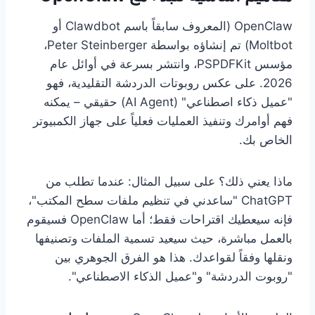
OpenClaw (المعروف سابقاً باسم Clawdbot أو
Moltbot) تم إنشاؤه بواسطة Peter Steinberger،
مؤسس PSPDFKit، وانتشر بسرعة في أوائل عام
2026. على عكس روبوتات الدردشة التقليدية، فهو
"عميل ذكاء اصطناعي" (AI Agent) حقيقي – يمكنه
فهم أوامرك وتنفيذ العمليات فعلياً على جهاز الكمبيوتر
الخاص بك.
ماذا يعني ذلك؟ على سبيل المثال: عندما تطلب من
ChatGPT "ساعدني في تنظيم ملفات سطح المكتب"،
فإنه سيعطيك اقتراحات فقط؛ أما OpenClaw فسيقوم
بالعمل مباشرة، حيث سيعيد تسمية الملفات وتصنيفها
ونقلها وفقاً لقواعدك. هذا هو الفرق الجوهري بين
"روبوت الدردشة" و"عميل الذكاء الاصطناعي".