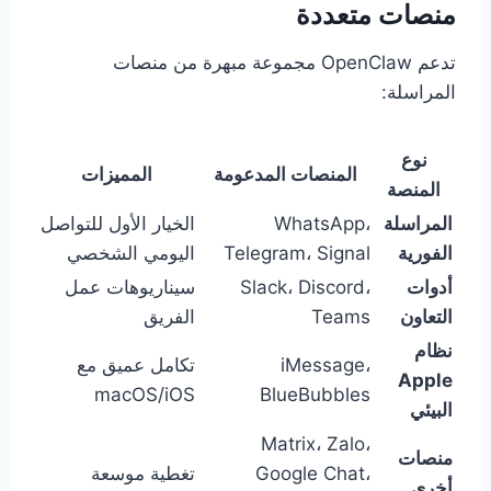
منصات متعددة
تدعم OpenClaw مجموعة مبهرة من منصات
المراسلة:
نوع
المنصات المدعومة
المميزات
المنصة
المراسلة
WhatsApp،
الخيار الأول للتواصل
الفورية
Telegram، Signal
اليومي الشخصي
أدوات
Slack، Discord،
سيناريوهات عمل
التعاون
Teams
الفريق
نظام
iMessage،
تكامل عميق مع
Apple
macOS/iOS
BlueBubbles
البيئي
Matrix، Zalo،
منصات
Google Chat،
تغطية موسعة
أخرى