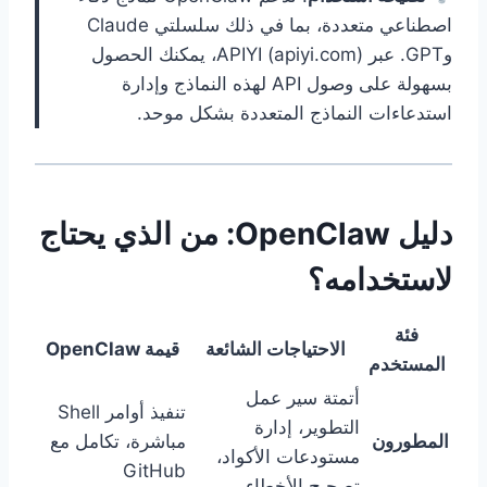
اصطناعي متعددة، بما في ذلك سلسلتي Claude
وGPT. عبر APIYI (apiyi.com)، يمكنك الحصول
بسهولة على وصول API لهذه النماذج وإدارة
استدعاءات النماذج المتعددة بشكل موحد.
دليل OpenClaw: من الذي يحتاج
لاستخدامه؟
فئة
الاحتياجات الشائعة
قيمة OpenClaw
المستخدم
أتمتة سير عمل
تنفيذ أوامر Shell
التطوير، إدارة
المطورون
مباشرة، تكامل مع
مستودعات الأكواد،
GitHub
تصحيح الأخطاء