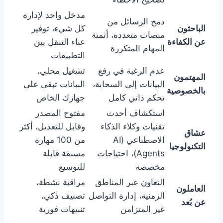
مدخل واحد لإدارة
دمج الرسائل من
الباحثون
كل شيء، توفير
منصات متعددة، أتمتة
عن الكفاءة
عناء التنقل بين
المهام المتكررة
التطبيقات
عدم الرغبة في رفع
تشغيل محلي،
المهتمون
البيانات إلى السحابة،
البيانات تبقى على
بالخصوصية
تحكم ذاتي كامل
جهازك الخاص
استكشاف أحدث
مفتوح المصدر
تقنيات وكلاء الذكاء
وقابل للتعديل، أكثر
عشاق
الاصطناعي (AI
من 100 مهارة
التكنولوجيا
Agents)، احتياجات
مسبقة قابلة
مخصصة
للتوسيع
التعاون عبر المناطق
مراقبة نشطة،
العاملون
الزمنية، إدارة التواصل
تصنيف ذكي،
عن بُعد
غير المتزامن
تنبيهات فورية