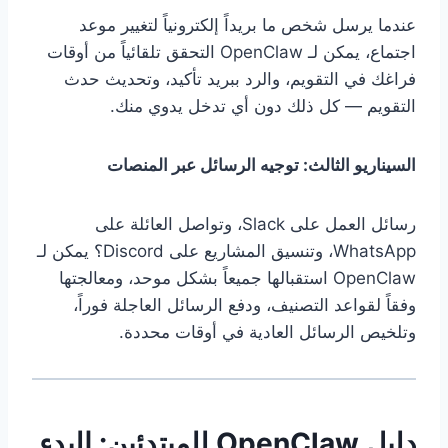
عندما يرسل شخص ما بريداً إلكترونياً لتغيير موعد
اجتماع، يمكن لـ OpenClaw التحقق تلقائياً من أوقات
فراغك في التقويم، والرد ببريد تأكيد، وتحديث حدث
التقويم — كل ذلك دون أي تدخل يدوي منك.
السيناريو الثالث: توجيه الرسائل عبر المنصات
رسائل العمل على Slack، وتواصل العائلة على
WhatsApp، وتنسيق المشاريع على Discord؟ يمكن لـ
OpenClaw استقبالها جميعاً بشكل موحد، ومعالجتها
وفقاً لقواعد التصنيف، ودفع الرسائل العاجلة فوراً،
وتلخيص الرسائل العادية في أوقات محددة.
دليل OpenClaw للمبتدئين: البدء