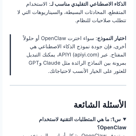
الذكاء الاصطناعي التقليدي مناسب لـ
: الاستخدام
المتقطع، المحادثات البسيطة، والسيناريوهات التي لا
تتطلب صلاحيات للنظام.
اختيار النموذج
: سواء اخترت OpenClaw أو حلولاً
أخرى، فإن جودة نموذج الذكاء الاصطناعي هي
المفتاح. عبر APIYI (apiyi.com)، يمكنك التبديل
بمرونة بين النماذج الرائدة مثل Claude وGPT
للعثور على الخيار الأنسب لاحتياجاتك.
الأسئلة الشائعة
س1: ما هي المتطلبات التقنية لاستخدام
OpenClaw؟
يستهدف OpenClaw بشكل أساسي المستخدمين