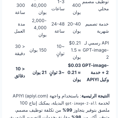
توظيف مصمم
1-3
300
40,000
400
محلي
ساعات
يوان
يوان
ساعة
2,000-
خدمة تصميم
20-40
24-48
مدة
4,000
شهرية
يوان
ساعة
العمل
يوان
API رسمي لـ
$0.21
< 30
~10
GPT-image-
≈ 1.5
150 يوان
ثوانٍ
دقيقة
2
يوان
$0.03
GPT-image-
< 10
2 + خدمة
≈ 0.21
~3 ثوانٍ
21 يوان
دقائق
وكيل APIYI
يوان
النتيجة الرئيسية
: باستخدام واجهة APIYI (apiyi.com)
لخدمة
البديلة، يمكنك إنتاج 100
gpt-image-2-all
ملصق بتوفير يتجاوز
99%
من تكلفة توظيف مصمم،
وتوفير أكثر من
98%
مقارنة بخدمات التصميم الشهرية،