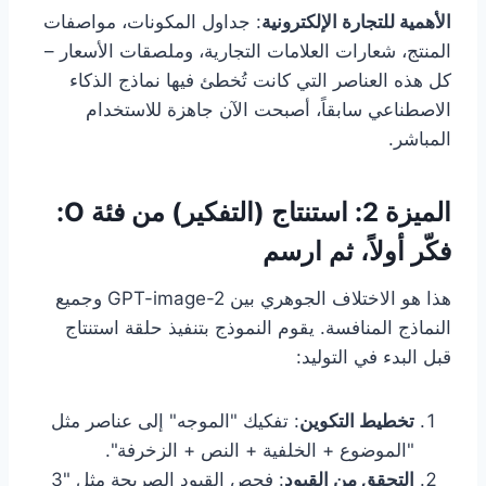
الأهمية للتجارة الإلكترونية
: جداول المكونات، مواصفات
المنتج، شعارات العلامات التجارية، وملصقات الأسعار –
كل هذه العناصر التي كانت تُخطئ فيها نماذج الذكاء
الاصطناعي سابقاً، أصبحت الآن جاهزة للاستخدام
المباشر.
الميزة 2: استنتاج (التفكير) من فئة O:
فكّر أولاً، ثم ارسم
هذا هو الاختلاف الجوهري بين GPT-image-2 وجميع
النماذج المنافسة. يقوم النموذج بتنفيذ حلقة استنتاج
قبل البدء في التوليد:
تخطيط التكوين
: تفكيك "الموجه" إلى عناصر مثل
"الموضوع + الخلفية + النص + الزخرفة".
التحقق من القيود
: فحص القيود الصريحة مثل "3