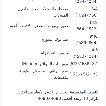
(1024×1024)
3:4
صفحات المجلات، صور تفاصيل
(768×1024)
المنتجات
16:9
صور يوتيوب المصغرة، لافتات أفقية
(1536×864)
9:16
تيك توك، ستوري
(864×1536)
4:5
تحسين انستغرام
(1024×1280)
3:1 (1536×512)
ترويسات المواقع (Header)
صور الهاتف المحمول الطويلة،
1:3 (512×1536)
ملصقات
النسب المخصصة
: يجب أن تكون الأبعاد مضاعفات
للرقم 16، وبحد أقصى 4096×4096.