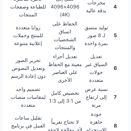
مخرجات
4
4096×4096
للطباعة وصفحات
بدقة عالية
(4K)
المنتجات
الحفاظ على
توليد متسق
زوايا متعددة
اتساق
5
لـ 8 صور
للمنتج وحملات
الشخصيات
بمرة واحدة
إعلانية متنوعة
والمنتجات
تعديل
تعديل أجزاء
تحرير الصور
السياق عبر
معينة مع الحفاظ
6
وتعديل النصوص
جولات
على العناصر
دون إعادة الرسم
متعددة
الأخرى
نسبة عرض
تصميم واحد
تخصيص كامل
7
إلى ارتفاع
لمقاسات منصات
من 3:1 إلى 1:3
مرنة
متعددة
جودة
تقليل ساعات
جاهزة
لا تحتاج تقريباً
8
العمل في برنامج
للاستخدام
لأي معالجة لاحقة