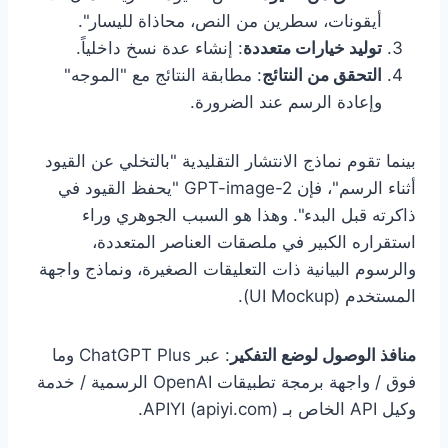
أيقونات، سطرين من النص، محاذاة لليسار".
توليد خيارات متعددة
: إنشاء عدة نسخ داخلياً.
التحقق من النتائج
: مطابقة النتائج مع "الموجه"
وإعادة الرسم عند الضرورة.
بينما تقوم نماذج الانتشار التقليدية "بالتخلي عن القيود
أثناء الرسم"، فإن GPT-image-2 "يحفظ القيود في
ذاكرته قبل البدء". وهذا هو السبب الجوهري وراء
استقراره الكبير في ملصقات العناصر المتعددة،
والرسوم البيانية ذات التعليقات الصغيرة، ونماذج واجهة
المستخدم (UI Mockup).
منافذ الوصول لوضع التفكير
: عبر ChatGPT Plus وما
فوق / واجهة برمجة تطبيقات OpenAI الرسمية / خدمة
وكيل API الخاص بـ APIYI (apiyi.com).