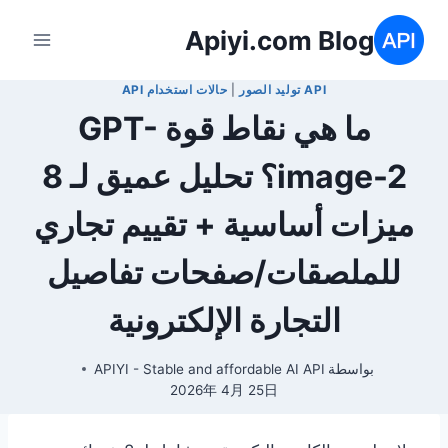
لتجاوز
Apiyi.com Blog
لى
لمحتوى
API توليد الصور
|
حالات استخدام API
ما هي نقاط قوة GPT-
image-2؟ تحليل عميق لـ 8
ميزات أساسية + تقييم تجاري
للملصقات/صفحات تفاصيل
التجارة الإلكترونية
بواسطة
APIYI - Stable and affordable AI API
2026年 4月 25日