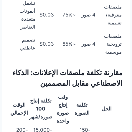
تشمل
ملصقات
أيقونات
معرفية/
4 صور
~75%
$0.03
متعددة
تعليمية
العناصر
ملصقات
تصميم
ترويجية
4 صور
~85%
$0.03
عاطفي
موسمية
مقارنة تكلفة ملصقات الإعلانات: الذكاء
الاصطناعي مقابل المصممين
وقت
تكلفة إنتاج
تكلفة
إنتاج
الوقت
الحل
100
الصورة
صورة
الإجمالي
صورة/شهر
واحدة
200-
15,000-
150-