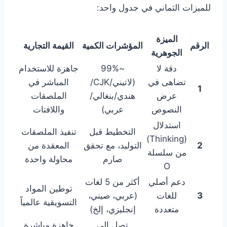
للميزات الثماني في جدول واحد:
الميزة
الرقم
المؤشرات الكمية
القيمة التجارية
الجوهرية
دقة لا
~99%
جاهزة للاستخدام
تضاهى في
(لاتيني/CJK/
المباشر في
1
عرض
هندي/بنغالي/
الملصقات
النصوص
عربي)
واللافتات
استدلال
التخطيط قبل
تنفيذ الملصقات
(Thinking)
2
التوليد، مع تحقق
المعقدة من
من سلسلة
صارم
محاولة واحدة
O
دعم أصلي
أكثر من 5 لغات
توطين المواد
3
للغات
(عربي، صيني،
التسويقية عالمياً
متعددة
إنجليزي، إلخ)
تصل إلى
جاهزة مباشرة