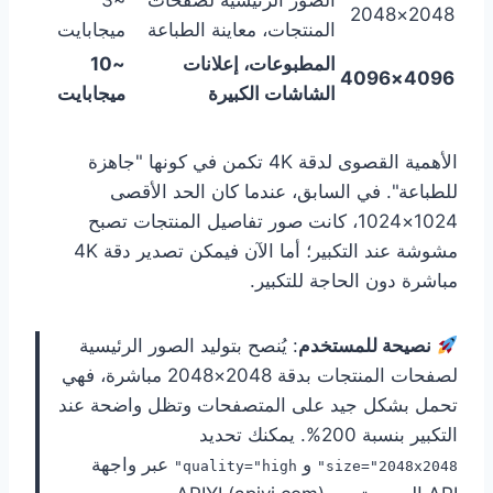
الصور الرئيسية لصفحات
~3
2048×2048
المنتجات، معاينة الطباعة
ميجابايت
المطبوعات، إعلانات
~10
4096×4096
الشاشات الكبيرة
ميجابايت
الأهمية القصوى لدقة 4K تكمن في كونها "جاهزة
للطباعة". في السابق، عندما كان الحد الأقصى
1024×1024، كانت صور تفاصيل المنتجات تصبح
مشوشة عند التكبير؛ أما الآن فيمكن تصدير دقة 4K
مباشرة دون الحاجة للتكبير.
نصيحة للمستخدم
: يُنصح بتوليد الصور الرئيسية
لصفحات المنتجات بدقة 2048×2048 مباشرة، فهي
تحمل بشكل جيد على المتصفحات وتظل واضحة عند
التكبير بنسبة 200%. يمكنك تحديد
و
عبر واجهة
quality="high"
size="2048x2048"