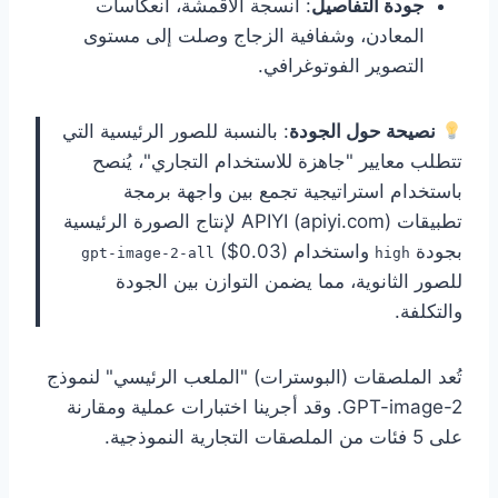
جودة التفاصيل
: أنسجة الأقمشة، انعكاسات
المعادن، وشفافية الزجاج وصلت إلى مستوى
التصوير الفوتوغرافي.
نصيحة حول الجودة
: بالنسبة للصور الرئيسية التي
تتطلب معايير "جاهزة للاستخدام التجاري"، يُنصح
باستخدام استراتيجية تجمع بين واجهة برمجة
تطبيقات APIYI (apiyi.com) لإنتاج الصورة الرئيسية
بجودة
واستخدام
($0.03)
gpt-image-2-all
high
للصور الثانوية، مما يضمن التوازن بين الجودة
والتكلفة.
تُعد الملصقات (البوسترات) "الملعب الرئيسي" لنموذج
GPT-image-2. وقد أجرينا اختبارات عملية ومقارنة
على 5 فئات من الملصقات التجارية النموذجية.