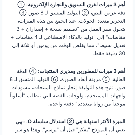
أهم 3 ميزات لفرق التسويق والتجارة الإلكترونية:
①
دقة عرض النص، ② التوليد المتسق لـ 8 صور، ③
التحرير متعدد الجولات. عند الجمع بين هذه الميزات،
يتحول سير العمل من "تصميم نسخة + إصداران + 3
مقاسات" إلى "توليد بالذكاء الاصطناعي لـ 4 مقاسات +
تعديل بسيط"، مما يقلص الوقت من يومين أو ثلاثة إلى
30 دقيقة فقط.
أهم 3 ميزات للمطورين ومديري المنتجات:
④ الدقة
العالية، ⑤ مرونة أبعاد الصورة، ⑥ التوليد المتسق لـ 8
صور. تتيح هذه التوليفة إنجاز نماذج المنتجات، مسودات
واجهات المستخدم، ولوحات القصة التي تتطلب "أسلوباً
موحداً من زوايا متعددة" دفعة واحدة.
الميزة الأكثر استهانة هي ② استدلال سلسلة O.
فهي
تعني أن النموذج "يفكر" قبل أن "يرسم". وهذا هو سر