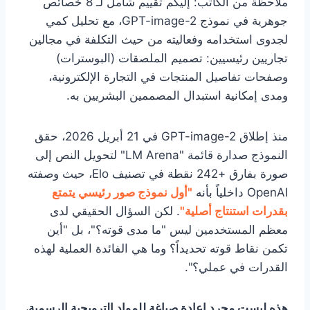
ملاحظة من الكاتب: إليكم تقييم شامل لـ 8 خصائص
جوهرية في نموذج GPT-image-2، مع تحليل كمي
لجدوى استخدامه وفعاليته من حيث التكلفة في مجالين
تجاريين رئيسيين: تصميم الملصقات (البوسترات)
وصفحات تفاصيل المنتجات في التجارة الإلكترونية،
ومدى إمكانية استبدال المصممين البشريين به.
منذ إطلاق GPT-image-2 في 21 أبريل 2026، حقق
النموذج صدارة قائمة "LM Arena" لتحويل النص إلى
صورة بفارق +242 نقطة في تصنيف Elo، حيث وصفته
OpenAI داخلياً بأنه
"أول نموذج صور رئيسي يتمتع
بقدرات استنتاج أصلية"
. لكن السؤال الحقيقي لدى
معظم المستخدمين ليس "ما مدى قوته؟"، بل "أين
تكمن نقاط قوته تحديداً؟ وما هي الفائدة العملية لهذه
القدرات في عملي؟".
هذه ليست مجرد إعادة صياغة للمواد الترويجية الرسمية
،