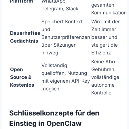
Plattform
WhatsApp,
gesamten
Telegram, Slack
Kommunikation
Speichert Kontext
Wird mit der
und
Zeit immer
Dauerhaftes
Benutzerpräferenzen
besser und
Gedächtnis
über Sitzungen
steigert die
hinweg
Effizienz
Keine Abo-
Vollständig
Open
Gebühren,
quelloffen, Nutzung
Source &
vollständige
mit eigenem API-Key
Kostenlos
autonome
möglich
Kontrolle
Schlüsselkonzepte für den
Einstieg in OpenClaw