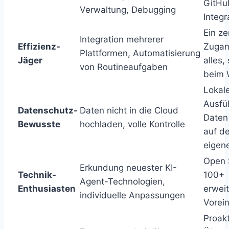
GitHu
Verwaltung, Debugging
Integr
Ein ze
Integration mehrerer
Effizienz-
Zugan
Plattformen, Automatisierung
Jäger
alles,
von Routineaufgaben
beim 
Lokal
Ausfü
Datenschutz-
Daten nicht in die Cloud
Daten
Bewusste
hochladen, volle Kontrolle
auf d
eigen
Open 
Erkundung neuester KI-
Technik-
100+
Agent-Technologien,
Enthusiasten
erwei
individuelle Anpassungen
Vorei
Proakt