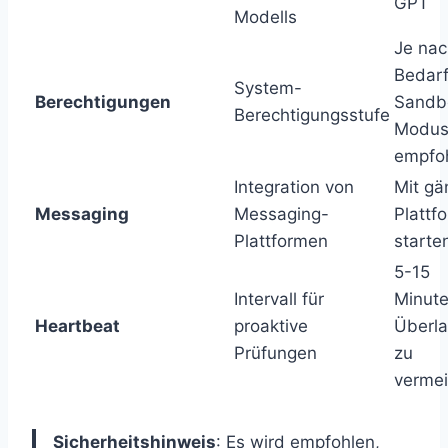
GPT
Modells
Je nac
Bedarf
System-
Berechtigungen
Sandb
Berechtigungsstufe
Modu
empfo
Integration von
Mit gä
Messaging
Messaging-
Plattf
Plattformen
starte
5-15
Intervall für
Minut
Heartbeat
proaktive
Überla
Prüfungen
zu
verme
Sicherheitshinweis
: Es wird empfohlen,