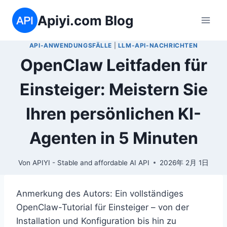
Zum
Apiyi.com Blog
Inhalt
springen
API-ANWENDUNGSFÄLLE
|
LLM-API-NACHRICHTEN
OpenClaw Leitfaden für
Einsteiger: Meistern Sie
Ihren persönlichen KI-
Agenten in 5 Minuten
Von
APIYI - Stable and affordable AI API
2026年 2月 1日
Anmerkung des Autors: Ein vollständiges
OpenClaw-Tutorial für Einsteiger – von der
Installation und Konfiguration bis hin zu