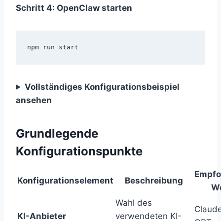
Schritt 4: OpenClaw starten
Vollständiges Konfigurationsbeispiel
ansehen
Grundlegende
Konfigurationspunkte
Empfo
Konfigurationselement
Beschreibung
We
Wahl des
Claude
KI-Anbieter
verwendeten KI-