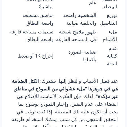
عام
البيضاء
مباشرةً
توزيع
الشخصية واضحة
مناطق مسطحة
التفاصيل
والخلفية ضبابية
واسعة النطاق
ملء
ظهور ملامح شبحية
تعليمات مساحة فارغة
الأشباح
في المساحة الفارغة
واسعة النطاق
عدم
ضبابية الصورة
كفاية
إخراج 1K أو ضغط
بأكملها
الدقة
عند فصل الأسباب والنظر إليها، ستدرك:
الكتل الضبابية
هي في جوهرها "ملء عشوائي من النموذج في مناطق
غير مؤكدة"
. لذلك، فإن الفكرة الأساسية للإصلاح هي
القضاء على عدم اليقين، وإخبار النموذج بوضوح بما
يجب أن تكون عليه تلك المنطقة. إذا كنت ترغب في
التحقق المنهجي من كل سبب، يمكنك استخدام طريقة