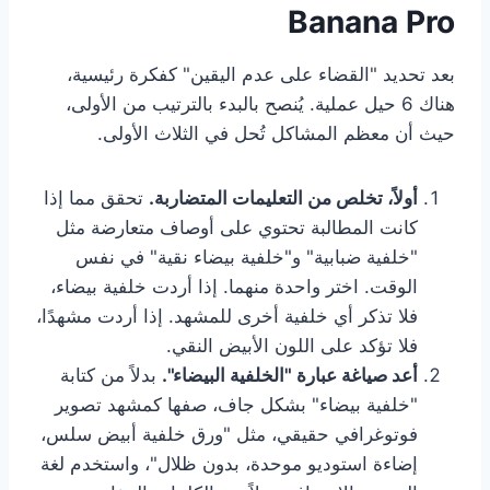
Banana Pro
بعد تحديد "القضاء على عدم اليقين" كفكرة رئيسية،
هناك 6 حيل عملية. يُنصح بالبدء بالترتيب من الأولى،
حيث أن معظم المشاكل تُحل في الثلاث الأولى.
أولاً، تخلص من التعليمات المتضاربة.
تحقق مما إذا
كانت المطالبة تحتوي على أوصاف متعارضة مثل
"خلفية ضبابية" و"خلفية بيضاء نقية" في نفس
الوقت. اختر واحدة منهما. إذا أردت خلفية بيضاء،
فلا تذكر أي خلفية أخرى للمشهد. إذا أردت مشهدًا،
فلا تؤكد على اللون الأبيض النقي.
أعد صياغة عبارة "الخلفية البيضاء".
بدلاً من كتابة
"خلفية بيضاء" بشكل جاف، صفها كمشهد تصوير
فوتوغرافي حقيقي، مثل "ورق خلفية أبيض سلس،
إضاءة استوديو موحدة، بدون ظلال"، واستخدم لغة