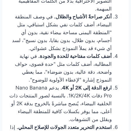
التصوير الاحترافية بدلاً من الكلمات المفاهيمية
المبهمة.
أنكر صراحةً الأشباح والظلال.
في وصف المنطقة
البيضاء، أضف كلمات نفي بشكل استباقي، مثل
"المنطقة اليمنى مساحة بيضاء نقية، بدون أي
أجسام، بدون ظلال، بدون بقايا، بدون نسيج"، لسد
أي شيء قد يملأ النموذج بشكل عشوائي.
أضف كلمات مفتاحية للحدة والجودة.
في نهاية
المطالبة، أضف كلمات مثل "حدة قصوى، حواف
واضحة، دقة عالية، بدون ضوضاء"، مما يعطي
النموذج إشارة "لإعطاء الأولوية للوضوح".
ارفع الدقة إلى 2K أو 4K.
يدعم Nano Banana
Pro دقات 1K/2K/4K. بالنسبة لصور المنتجات ذات
الخلفية البيضاء، يُنصح مباشرةً بالخروج بدقة 2K أو
أعلى، مما يوفر بكسلات كافية للمنطقة البيضاء
ويقلل من التشوهات.
استخدم التحرير متعدد الجولات للإصلاح المحلي.
إذا