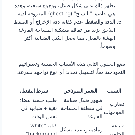
يظهر ذلك على شكل ظلال، ووجوه شبحية، وهذه
هي خاصية "التشبح" (ghosting) المعروفة لديه.
الدقة والضغط.
عدم كفاية دقة الإخراج أو الضغط
اللاحق يزيد من تفاقم مشكلة المساحة الفارغة
الهشة بالفعل، مما يجعل الكتل الضبابية أكثر
وضوحاً.
يضع الجدول التالي هذه الأسباب الخمسة وتعبيراتهم
النموذجية معاً، لتسهيل تحديد أي نوع تواجهه بسرعة.
السبب
التعبير النموذجي
شرط التفعيل
ظهور ظلال ضبابية
طلب خلفية بيضاء
تضارب
في منطقة المساحة
نقية + ضبابية في
الموجهات
الفارغة
نفس الوقت
صياغة
كتابة "white
رمادية وناعمة بشكل
الخلفية
background"