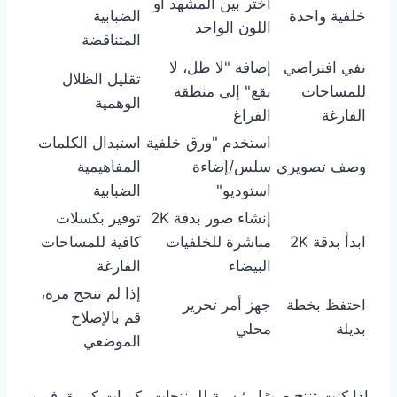
اختر بين المشهد أو
خلفية واحدة
الضبابية
اللون الواحد
المتناقضة
نفي افتراضي
إضافة "لا ظل، لا
تقليل الظلال
للمساحات
بقع" إلى منطقة
الوهمية
الفارغة
الفراغ
استخدم "ورق خلفية
استبدال الكلمات
وصف تصويري
سلس/إضاءة
المفاهيمية
استوديو"
الضبابية
إنشاء صور بدقة 2K
توفير بكسلات
ابدأ بدقة 2K
مباشرة للخلفيات
كافية للمساحات
البيضاء
الفارغة
إذا لم تنجح مرة،
احتفظ بخطة
جهز أمر تحرير
قم بالإصلاح
بديلة
محلي
الموضعي
إذا كنت تنتج صورًا رئيسية للمنتجات بكميات كبيرة، فمن