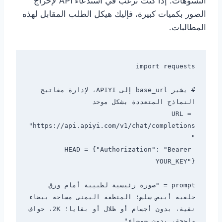
التشوهات. إذا كنت ترغب في استدعاء API لإخراج
الصور بكميات كبيرة، فإليك هيكل الطلب المقابل لهذه
المطالبات.
# يشير base_url إلى APIYI، لإدارة مفاتيح 
URL = 
"https://api.apiyi.com/v1/chat/completions
HEAD = {"Authorization": "Bearer 
prompt = "صورة رئيسية لطبيبة أمام ورق 
خلفية أبيض سلس؛ المنطقة اليمنى مساحة بيضاء 
نقية، بدون أجسام أو ظلال أو بقايا؛ 2K، حواف 