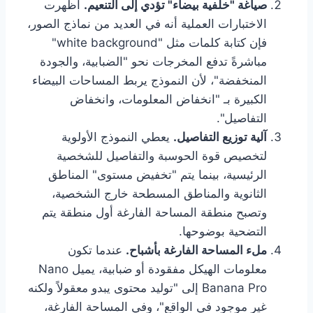
صياغة "خلفية بيضاء" تؤدي إلى التنعيم.
أظهرت
الاختبارات العملية أنه في العديد من نماذج الصور،
فإن كتابة كلمات مثل "white background"
مباشرةً تدفع المخرجات نحو "الضبابية، والجودة
المنخفضة"، لأن النموذج يربط المساحات البيضاء
الكبيرة بـ "انخفاض المعلومات، وانخفاض
التفاصيل".
آلية توزيع التفاصيل.
يعطي النموذج الأولوية
لتخصيص قوة الحوسبة والتفاصيل للشخصية
الرئيسية، بينما يتم "تخفيض مستوى" المناطق
الثانوية والمناطق المسطحة خارج الشخصية،
وتصبح منطقة المساحة الفارغة أول منطقة يتم
التضحية بوضوحها.
ملء المساحة الفارغة بأشباح.
عندما تكون
معلومات الهيكل مفقودة أو ضبابية، يميل Nano
Banana Pro إلى "توليد محتوى يبدو معقولاً ولكنه
غير موجود في الواقع"، وفي المساحة الفارغة،