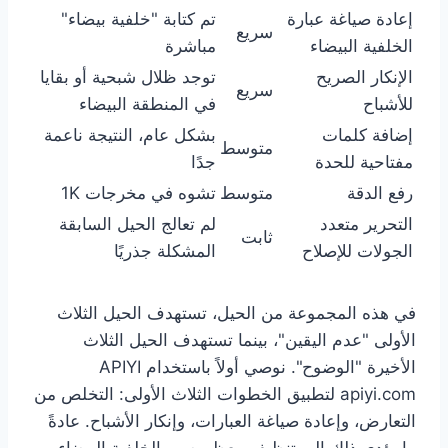
إعادة صياغة عبارة
تم كتابة "خلفية بيضاء"
سريع
الخلفية البيضاء
مباشرة
الإنكار الصريح
توجد ظلال شبحية أو بقايا
سريع
للأشباح
في المنطقة البيضاء
إضافة كلمات
بشكل عام، النتيجة ناعمة
متوسط
مفتاحية للحدة
جدًا
رفع الدقة
متوسط
تشوه في مخرجات 1K
التحرير متعدد
لم تعالج الحيل السابقة
ثابت
الجولات للإصلاح
المشكلة جذريًا
في هذه المجموعة من الحيل، تستهدف الحيل الثلاث
الأولى "عدم اليقين"، بينما تستهدف الحيل الثلاث
الأخيرة "الوضوح". نوصي أولاً باستخدام APIYI
apiyi.com لتطبيق الخطوات الثلاث الأولى: التخلص من
التعارض، وإعادة صياغة العبارات، وإنكار الأشباح. عادةً
ما يؤدي ذلك إلى تنظيف معظم صور الخلفية البيضاء.