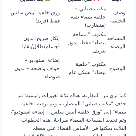
مكتب ضبابي +
وصف
ورق خلفية أبيض سلس
خلفية بيضاء نقية
الخلفية
فقط (فريد)
(متضارب)
مكتوب "مساحة
المساحة
إنكار صريح: بدون
بيضاء" فقط، بدون
البيضاء
أجسام/ظلال/بقايا
تعريف
إضاءة استوديو +
مكتوب "خلفية
الوضوح
حواف واضحة + بدون
بيضاء" بشكل عام
ضوضاء
كما ترى من المقارنة، هناك ثلاثة تغييرات رئيسية: تم
حذف "مكتب ضبابي" المتضارب، وتم ترقية "خلفية
بيضاء" إلى "ورق خلفية أبيض سلس + إضاءة استوديو"،
وتم تحديد المساحة البيضاء صراحةً. هذه الخطوات
الثلاث يمكنها في الأساس القضاء على معظم