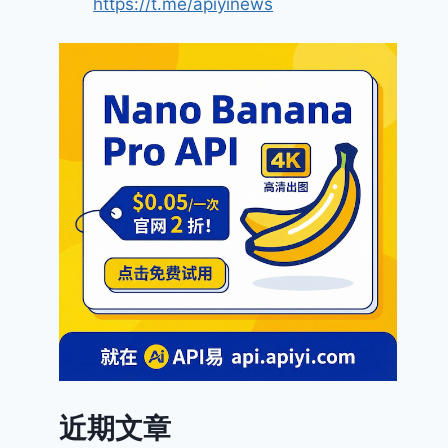
https://t.me/apiyinews
近期文章