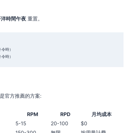
平洋時間午夜
重置。
冬令時）

費層是官方推薦的方案:
RPM
RPD
月均成本
5-15
20-100
$0
150-300
無限
按用量計費