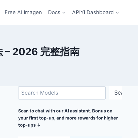
Free AI Imagen
Docs
APIYI Dashboard
方法 – 2026 完整指南
搜
Search
尋
Scan to chat with our AI assistant. Bonus on
your first top-up, and more rewards for higher
top-ups ↓