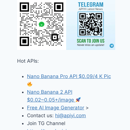
Hot APIs:
Nano Banana Pro API $0.09/4 K Pic
Nano Banana 2 API
$0.02~0.05+/image
Free AI Image Generator
>
Contact us:
hi@apiyi.com
Join TG Channel