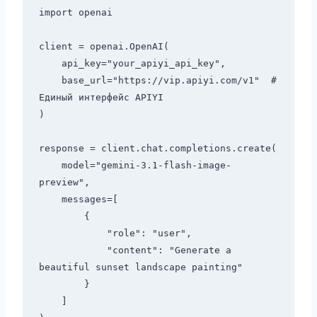
import openai

client = openai.OpenAI(

    api_key="your_apiyi_api_key",

    base_url="https://vip.apiyi.com/v1"  # 
Единый интерфейс APIYI

)

response = client.chat.completions.create(

    model="gemini-3.1-flash-image-
preview",

    messages=[

        {

            "role": "user",

            "content": "Generate a 
beautiful sunset landscape painting"

        }

    ]
