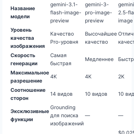
gemini-3.1-
gemini-3-
gemini
Название
flash-image-
pro-image-
2.5-fl
модели
preview
preview
image
Уровень
Качество
Высочайшее
Отлич
качества
Pro-уровня
качество
качес
изображения
Скорость
Самая
Медленнее
Быстр
генерации
быстрая
Максимальное
4K
4K
2K
разрешение
Соотношение
14 видов
10 видов
10 ви
сторон
Grounding
Эксклюзивные
для поиска
—
—
функции
изображений
$0.02