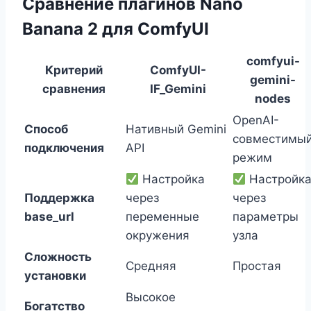
Сравнение плагинов Nano
Banana 2 для ComfyUI
comfyui-
Критерий
ComfyUI-
gemini-
сравнения
IF_Gemini
nodes
OpenAI-
Способ
Нативный Gemini
совместимы
подключения
API
режим
Настройка
Настройк
Поддержка
через
через
base_url
переменные
параметры
окружения
узла
Сложность
Средняя
Простая
установки
Высокое
Богатство