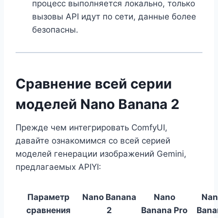
процесс выполняется локально, только
вызовы API идут по сети, данные более
безопасны.
Сравнение всей серии
моделей Nano Banana 2
Прежде чем интегрировать ComfyUI,
давайте ознакомимся со всей серией
моделей генерации изображений Gemini,
предлагаемых APIYI:
Параметр
Nano Banana
Nano
Nan
сравнения
2
Banana Pro
Bana