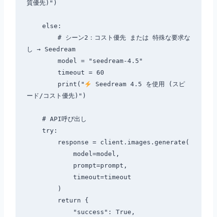
質優先)")

    else:

        # シーン2：コスト優先 または 特殊な要求な
し → Seedream

        model = "seedream-4.5"

        timeout = 60

        print("
 Seedream 4.5 を使用 (スピ
ード/コスト優先)")

    # API呼び出し

    try:

        response = client.images.generate(

            model=model,

            prompt=prompt,

            timeout=timeout

        )

        return {

            "success": True,
