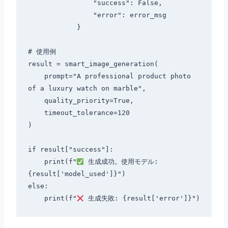
                "success": False,

                "error": error_msg

            }

# 使用例

result = smart_image_generation(

    prompt="A professional product photo 
of a luxury watch on marble",

    quality_priority=True,

    timeout_tolerance=120

)

if result["success"]:

    print(f"
 生成成功。使用モデル: 
{result['model_used']}")

else:

    print(f"