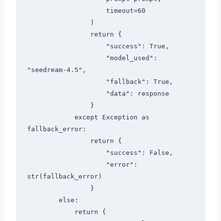
                    timeout=60

                )

                return {

                    "success": True,

                    "model_used": 
"seedream-4.5",

                    "fallback": True,

                    "data": response

                }

            except Exception as 
fallback_error:

                return {

                    "success": False,

                    "error": 
str(fallback_error)

                }

        else:

            return {
