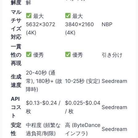
解度
解
マル
最大
最大
チサ
5632×3072
3840×2160
NBP
イズ
(4K)
(4K)
対応
一貫
性の
優秀
優秀
引き分け
再現
20-40秒 (通
生成
常), 180秒+ (故
10-25秒 (安定)
Seedream
速度
障時)
API
$0.13-$0.24 /
$0.025-$0.04
コス
Seedream
枚
/ 枚
ト
安定
中程度 (頻繁な
高 (ByteDance
Seedream
性
過負荷/制限)
インフラ)