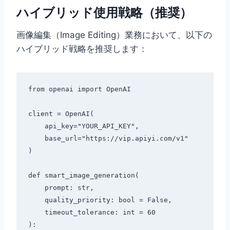
ハイブリッド使用戦略（推奨）
画像編集（Image Editing）業務において、以下の
ハイブリッド戦略を推奨します：
from openai import OpenAI

client = OpenAI(

    api_key="YOUR_API_KEY",

    base_url="https://vip.apiyi.com/v1"

)

def smart_image_generation(

    prompt: str,

    quality_priority: bool = False,

    timeout_tolerance: int = 60

):
