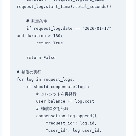
request_log.start_time).total_seconds()

    # 判定条件

    if request_log.date == "2026-01-17" 
and duration > 180:

        return True

    return False

# 補償の実行

for log in request_logs:

    if should_compensate(log):

        # クレジットを再発行

        user.balance += log.cost

        # 補償ログを記録

        compensation_log.append({

            "request_id": log.id,

            "user_id": log.user_id,
