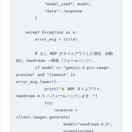
            "model_used": model,

            "data": response

        }

    except Exception as e:

        error_msg = str(e)

        # もし NBP がタイムアウトした場合、自動
的に Seedream へ降格（フォールバック）

        if model == "gemini-3-pro-image-
preview" and "timeout" in 
error_msg.lower():

            print("
 NBP タイムアウト。
Seedream 4.5 へフォールバックします。")

            try:

                response = 
client.images.generate(

                    model="seedream-4.5",

                    prompt=prompt,
