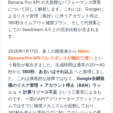
Banana Pro API の大規模なパフォーマンス障害
について詳しく解析します。これには、Googleに
よるリスク管理（風控）に伴うアカウント停止、
180秒タイムアウト補償プラン、そして代替案と
しての Seedream 4.5 との完全比較が含まれま
す。
2026年1月17日、多くの開発者から
Nano
Banana Pro API のレスポンスが極めて遅い
とい
う報告が相次ぎました。生成時間は通常の20〜40
秒から
180秒、あるいはそれ以上
へと激増しまし
た。これは偶発的な故障ではなく、
Google全網規
模のリスク管理 ＋ アカウント停止（BAN）ラッ
シュ ＋ 計算リソース不足
という三重苦によるも
のです。一部のAPIアグリゲータープラットフォー
ムではすでに補償メカニズムが起動しており、
180秒を超えた課金ログに対してクレジットの再