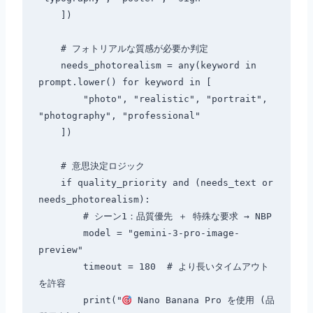
    ])

    # フォトリアルな質感が必要か判定

    needs_photorealism = any(keyword in 
prompt.lower() for keyword in [

        "photo", "realistic", "portrait", 
"photography", "professional"

    ])

    # 意思決定ロジック

    if quality_priority and (needs_text or 
needs_photorealism):

        # シーン1：品質優先 ＋ 特殊な要求 → NBP

        model = "gemini-3-pro-image-
preview"

        timeout = 180  # より長いタイムアウト
を許容

        print("
 Nano Banana Pro を使用 (品