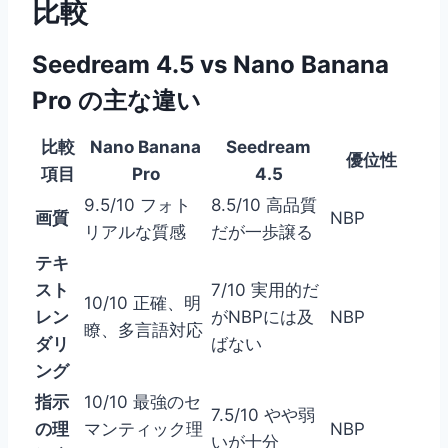
比較
Seedream 4.5 vs Nano Banana
Pro の主な違い
比較
Nano Banana
Seedream
優位性
項目
Pro
4.5
9.5/10 フォト
8.5/10 高品質
画質
NBP
リアルな質感
だが一歩譲る
テキ
スト
7/10 実用的だ
10/10 正確、明
レン
がNBPには及
NBP
瞭、多言語対応
ダリ
ばない
ング
指示
10/10 最強のセ
7.5/10 やや弱
の理
マンティック理
NBP
いが十分