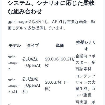
システム、シナリオに応じた柔軟
な組み合わせ
gpt-image-2 以外にも、APIYI は主要な画像・動
画モデルを多数提供しています。
推奨シナリ
モデル
タイプ
単価
オ
企業向けポ
gpt-
公式転送
$0.006-$0.211/
スター、多
image-
（OpenAI）
枚
言語素材
2
コンテンツ
公式逆転
gpt-
$0.03/枚（一
サイトの大
（OpenAI
image-
律）
量生成、コ
系）
2-all
スパ重視
写実風、ポ