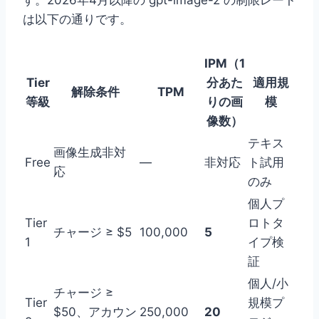
す。2026年4月以降の gpt-image-2 の制限レート
は以下の通りです。
IPM（1
Tier
分あた
適用規
解除条件
TPM
等級
りの画
模
像数）
テキス
画像生成非対
Free
—
非対応
ト試用
応
のみ
個人プ
Tier
ロトタ
チャージ ≥ $5
100,000
5
1
イプ検
証
個人/小
チャージ ≥
Tier
規模プ
$50、アカウン
250,000
20