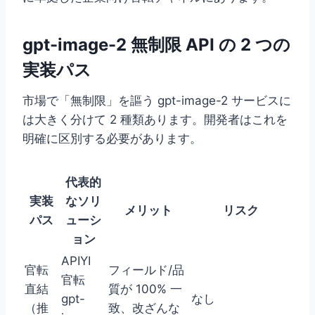
gpt-image-2 無制限 API の 2 つの
実装パス
市場で「無制限」を謳う gpt-image-2 サービスに
は大きく分けて 2 種類あります。開発者はこれを
明確に区別する必要があります。
代表的
実装
なソリ
メリット
リスク
パス
ューシ
ョン
APIYI
官転
フィールド/品
官転
直結
質が 100% 一
gpt-
なし
（推
致、改ざんな