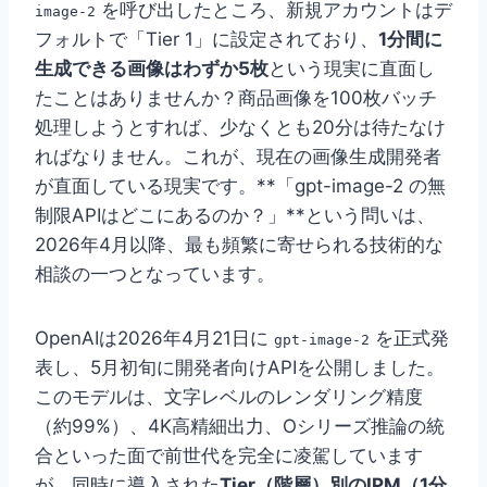
を呼び出したところ、新規アカウントはデ
image-2
フォルトで「Tier 1」に設定されており、
1分間に
生成できる画像はわずか5枚
という現実に直面し
たことはありませんか？商品画像を100枚バッチ
処理しようとすれば、少なくとも20分は待たなけ
ればなりません。これが、現在の画像生成開発者
が直面している現実です。**「gpt-image-2 の無
制限APIはどこにあるのか？」**という問いは、
2026年4月以降、最も頻繁に寄せられる技術的な
相談の一つとなっています。
OpenAIは2026年4月21日に
を正式発
gpt-image-2
表し、5月初旬に開発者向けAPIを公開しました。
このモデルは、文字レベルのレンダリング精度
（約99%）、4K高精細出力、Oシリーズ推論の統
合といった面で前世代を完全に凌駕しています
が、同時に導入された
Tier（階層）別のIPM（1分