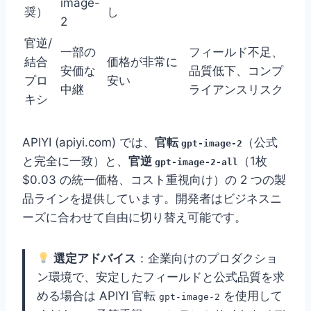
image-
奨）
し
2
官逆/
一部の
フィールド不足、
結合
価格が非常に
安価な
品質低下、コンプ
プロ
安い
中継
ライアンスリスク
キシ
APIYI (apiyi.com) では、
官転
（公式
gpt-image-2
と完全に一致）と、
官逆
（1枚
gpt-image-2-all
$0.03 の統一価格、コスト重視向け）の 2 つの製
品ラインを提供しています。開発者はビジネスニ
ーズに合わせて自由に切り替え可能です。
選定アドバイス
：企業向けのプロダクショ
ン環境で、安定したフィールドと公式品質を求
める場合は APIYI 官転
を使用して
gpt-image-2