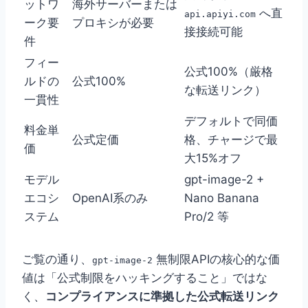
ットワ
海外サーバーまたは
へ直
api.apiyi.com
ーク要
プロキシが必要
接接続可能
件
フィー
公式100%（厳格
ルドの
公式100%
な転送リンク）
一貫性
デフォルトで同価
料金単
公式定価
格、チャージで最
価
大15%オフ
モデル
gpt-image-2 +
エコシ
OpenAI系のみ
Nano Banana
ステム
Pro/2 等
ご覧の通り、
無制限APIの核心的な価
gpt-image-2
値は「公式制限をハッキングすること」ではな
く、
コンプライアンスに準拠した公式転送リンク