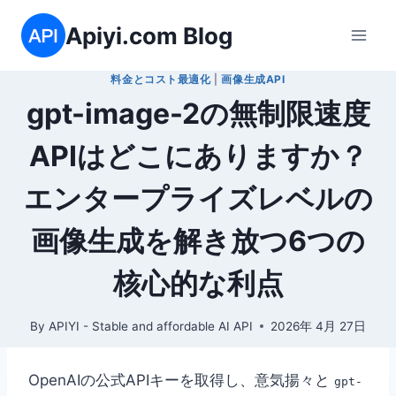
内
Apiyi.com Blog
容
を
料金とコスト最適化
|
画像生成API
ス
gpt-image-2の無制限速度
キ
ッ
APIはどこにありますか？
プ
エンタープライズレベルの
画像生成を解き放つ6つの
核心的な利点
By
APIYI - Stable and affordable AI API
2026年 4月 27日
OpenAIの公式APIキーを取得し、意気揚々と
gpt-