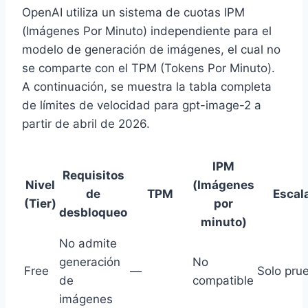
OpenAI utiliza un sistema de cuotas IPM
(Imágenes Por Minuto) independiente para el
modelo de generación de imágenes, el cual no
se comparte con el TPM (Tokens Por Minuto).
A continuación, se muestra la tabla completa
de límites de velocidad para gpt-image-2 a
partir de abril de 2026.
IPM
Requisitos
Nivel
(Imágenes
de
TPM
Escala
(Tier)
por
desbloqueo
minuto)
No admite
generación
No
Free
—
Solo pru
de
compatible
imágenes