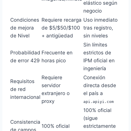
elástico según
negocio
Condiciones
Requiere recarga
Uso inmediato
de mejora
de $5/$50/$100
tras registro,
de Nivel
+ antigüedad
sin niveles
Sin límites
Probabilidad
Frecuente en
estrictos de
de error 429
horas pico
IPM oficial en
ingeniería
Requiere
Conexión
Requisitos
servidor
directa desde
de red
extranjero o
el país a
internacional
proxy
api.apiyi.com
100% oficial
(sigue
Consistencia
100% oficial
estrictamente
de campos