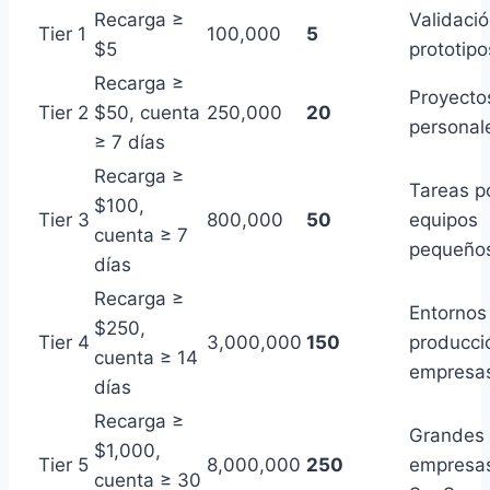
Recarga ≥
Validaci
Tier 1
100,000
5
$5
prototip
Recarga ≥
Proyecto
Tier 2
$50, cuenta
250,000
20
personal
≥ 7 días
Recarga ≥
Tareas po
$100,
Tier 3
800,000
50
equipos
cuenta ≥ 7
pequeño
días
Recarga ≥
Entornos
$250,
Tier 4
3,000,000
150
producci
cuenta ≥ 14
empresa
días
Recarga ≥
Grandes
$1,000,
Tier 5
8,000,000
250
empresas
cuenta ≥ 30