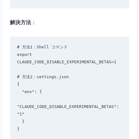
解決方法
：
# 方法1：Shell コマンド

export 
CLAUDE_CODE_DISABLE_EXPERIMENTAL_BETAS=1

# 方法2：settings.json

{

  "env": {

"CLAUDE_CODE_DISABLE_EXPERIMENTAL_BETAS": 
"1"

  }
