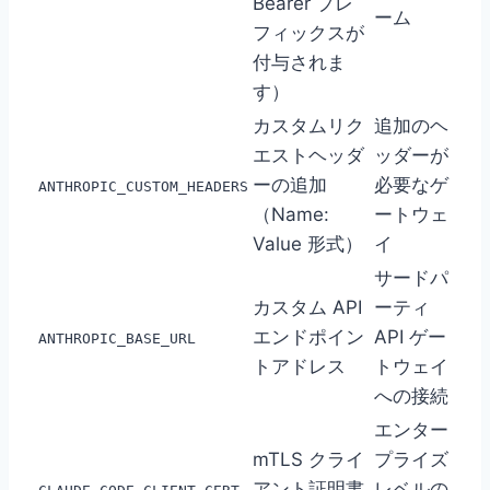
Bearer プレ
ーム
フィックスが
付与されま
す）
カスタムリク
追加のヘ
エストヘッダ
ッダーが
ーの追加
必要なゲ
ANTHROPIC_CUSTOM_HEADERS
（Name:
ートウェ
Value 形式）
イ
サードパ
カスタム API
ーティ
エンドポイン
API ゲー
ANTHROPIC_BASE_URL
トアドレス
トウェイ
への接続
エンター
mTLS クライ
プライズ
アント証明書
レベルの