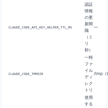
認証
情報
の更
新間
—
CLAUDE_CODE_API_KEY_HELPER_TTL_MS
隔
（ミ
リ
秒）
一時
ファ
イル
/tmp（
CLAUDE_CODE_TMPDIR
ディ
レク
トリ
使用
する