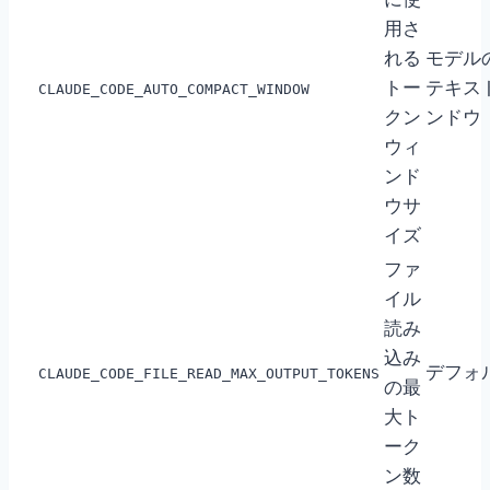
用さ
れる
モデル
トー
テキス
CLAUDE_CODE_AUTO_COMPACT_WINDOW
クン
ンドウ
ウィ
ンド
ウサ
イズ
ファ
イル
読み
込み
デフォ
CLAUDE_CODE_FILE_READ_MAX_OUTPUT_TOKENS
の最
大ト
ーク
ン数