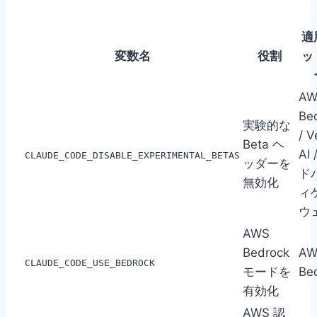
適
変数名
役割
ッ
AW
Be
実験的な
/ V
Beta ヘ
AI
CLAUDE_CODE_DISABLE_EXPERIMENTAL_BETAS
ッダーを
ド
無効化
ィ
ウ
AWS
Bedrock
AW
CLAUDE_CODE_USE_BEDROCK
モードを
Be
有効化
AWS 認