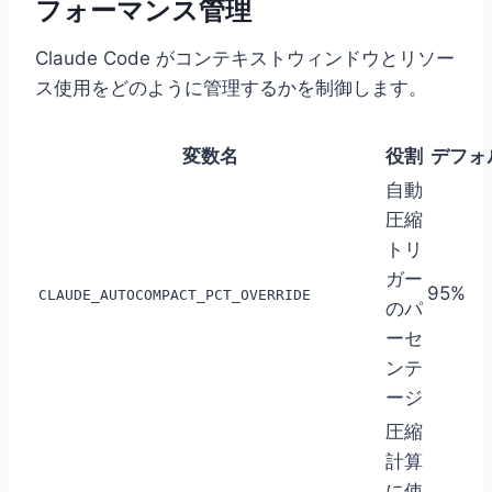
フォーマンス管理
Claude Code がコンテキストウィンドウとリソー
ス使用をどのように管理するかを制御します。
変数名
役割
デフォ
自動
圧縮
トリ
ガー
95%
CLAUDE_AUTOCOMPACT_PCT_OVERRIDE
のパ
ーセ
ンテ
ージ
圧縮
計算
に使