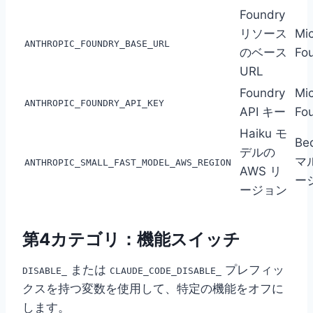
Foundry
リソース
Mic
ANTHROPIC_FOUNDRY_BASE_URL
のベース
Fo
URL
Foundry
Mic
ANTHROPIC_FOUNDRY_API_KEY
API キー
Fo
Haiku モ
Be
デルの
マ
ANTHROPIC_SMALL_FAST_MODEL_AWS_REGION
AWS リ
ー
ージョン
第4カテゴリ：機能スイッチ
または
プレフィッ
DISABLE_
CLAUDE_CODE_DISABLE_
クスを持つ変数を使用して、特定の機能をオフに
します。