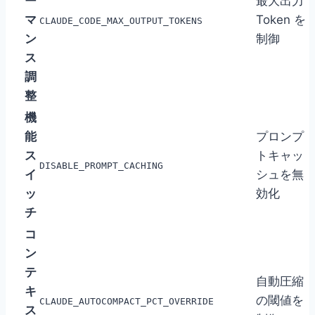
ー
最大出力
マ
Token を
CLAUDE_CODE_MAX_OUTPUT_TOKENS
ン
制御
ス
調
整
機
能
プロンプ
ス
トキャッ
DISABLE_PROMPT_CACHING
イ
シュを無
ッ
効化
チ
コ
ン
テ
自動圧縮
キ
の閾値を
CLAUDE_AUTOCOMPACT_PCT_OVERRIDE
ス