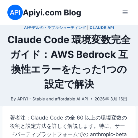
内
Apiyi.com Blog
容
を
AIモデルのトラブルシューティング
|
CLAUDE API
ス
Claude Code 環境変数完全
キ
ッ
ガイド：AWS Bedrock 互
プ
換性エラーをたった1つの
設定で解決
By
APIYI - Stable and affordable AI API
2026年 3月 16日
著者注：Claude Code の全 60 以上の環境変数の
役割と設定方法を詳しく解説します。特に、サー
ドパーティプラットフォームでの anthropic-beta