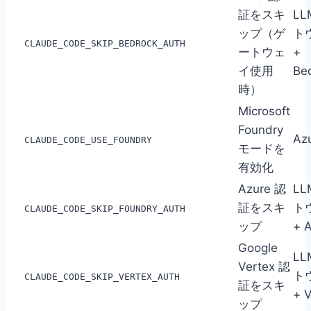
証をスキ
LL
ップ（ゲ
ト
CLAUDE_CODE_SKIP_BEDROCK_AUTH
ートウェ
+
イ使用
Be
時）
Microsoft
Foundry
Azu
CLAUDE_CODE_USE_FOUNDRY
モードを
有効化
Azure 認
LL
証をスキ
ト
CLAUDE_CODE_SKIP_FOUNDRY_AUTH
ップ
+ 
Google
LL
Vertex 認
ト
CLAUDE_CODE_SKIP_VERTEX_AUTH
証をスキ
+ V
ップ