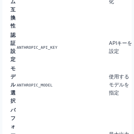
ム
化
互
換
性
認
証
APIキーを
ANTHROPIC_API_KEY
設
設定
定
モ
デ
使用する
ル
モデルを
ANTHROPIC_MODEL
選
指定
択
パ
フ
ォ