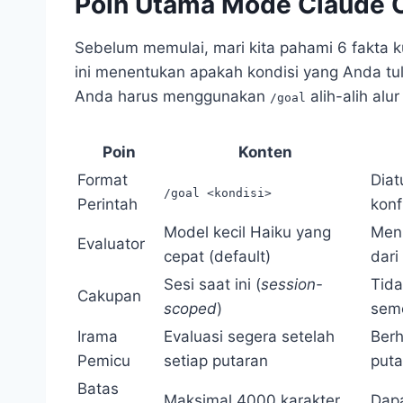
Poin Utama Mode Claude 
Sebelum memulai, mari kita pahami 6 fakta 
ini menentukan apakah kondisi yang Anda tu
Anda harus menggunakan
alih-alih alu
/goal
Poin
Konten
Format
Diat
/goal <kondisi>
Perintah
konf
Model kecil Haiku yang
Meni
Evaluator
cepat (default)
dari
Sesi saat ini (
session-
Tida
Cakupan
scoped
)
sem
Irama
Evaluasi segera setelah
Berh
Pemicu
setiap putaran
puta
Batas
Maksimal 4000 karakter
Dapa