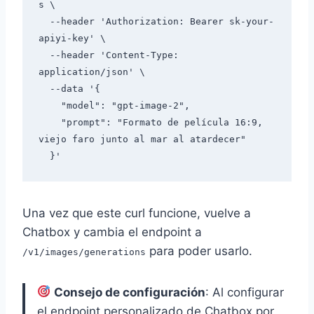
s \

  --header 'Authorization: Bearer sk-your-
apiyi-key' \

  --header 'Content-Type: 
application/json' \

  --data '{

    "model": "gpt-image-2",

    "prompt": "Formato de película 16:9, 
viejo faro junto al mar al atardecer"

Una vez que este curl funcione, vuelve a
Chatbox y cambia el endpoint a
para poder usarlo.
/v1/images/generations
Consejo de configuración
: Al configurar
el endpoint personalizado de Chatbox por