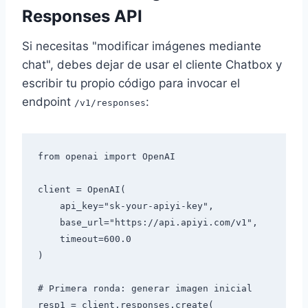
Responses API
Si necesitas "modificar imágenes mediante
chat", debes dejar de usar el cliente Chatbox y
escribir tu propio código para invocar el
endpoint
:
/v1/responses
from openai import OpenAI

client = OpenAI(

    api_key="sk-your-apiyi-key",

    base_url="https://api.apiyi.com/v1",

    timeout=600.0

)

# Primera ronda: generar imagen inicial

resp1 = client.responses.create(
