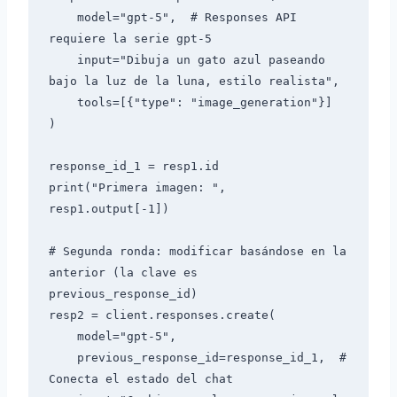
    model="gpt-5",  # Responses API 
requiere la serie gpt-5

    input="Dibuja un gato azul paseando 
bajo la luz de la luna, estilo realista",

    tools=[{"type": "image_generation"}]

)

response_id_1 = resp1.id

print("Primera imagen: ", 
resp1.output[-1])

# Segunda ronda: modificar basándose en la 
anterior (la clave es 
previous_response_id)

resp2 = client.responses.create(

    model="gpt-5",

    previous_response_id=response_id_1,  # 
Conecta el estado del chat
