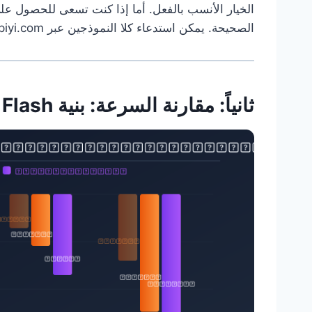
الصحيحة. يمكن استدعاء كلا النموذجين عبر APIYI apiyi.com.
ثانياً: مقارنة السرعة: بنية Flash لا تعني دائماً أنها الأسرع