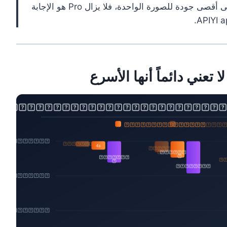
الخيار الأنسب بالفعل. أما إذا كنت تسعى للحصول على أقصى جودة للصورة الواحدة، فلا يزال Pro هو الإجابة