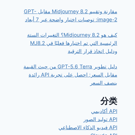
مقارنة وتقييم Midjourney 8.2 مقابل GPT-
image-2: توصيات اختيار واضحة عبر 7 أبعاد
كيف هو Midjourney 8.2؟ التغييرات الستة
الرئيسية التي تم اختبارها فعليًا في MJ8.2
ودليل اتخاذ قرار الترقية
دليل تطوير GPT-5.6 Terra من حيث القيمة
مقابل السعر: احصل على تجربة API رائدة
بنصف السعر
分类
API أكاديمي
API توليد الصور
API فيديو الذكاء الاصطناعي