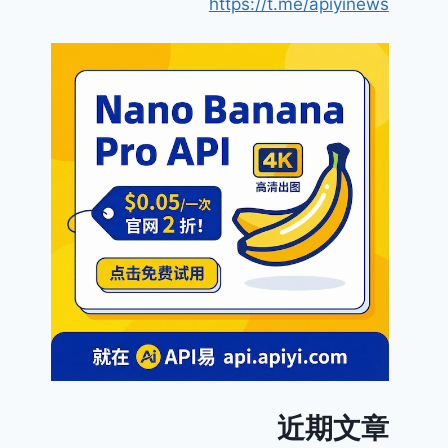
https://t.me/apiyinews
近期文章