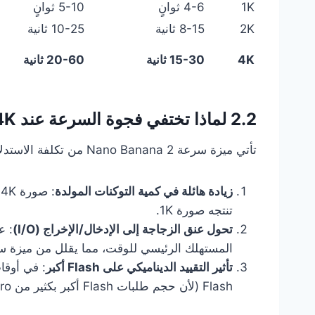
1K
4-6 ثوانٍ
5-10 ثوانٍ
2K
8-15 ثانية
10-25 ثانية
4K
15-30 ثانية
20-60 ثانية
2.2 لماذا تختفي فجوة السرعة عند 4K
تأتي ميزة سرعة Nano Banana 2 من تكلفة الاستدلال الأقل لبنية Flash. ولكن عند توليد صور بدقة 4K:
زيادة هائلة في كمية التوكنات المولدة
تنتجه صورة 1K.
تحول عنق الزجاجة إلى الإدخال/الإخراج (I/O)
: ع
المستهلك الرئيسي للوقت، مما يقلل من ميزة سرعة ال
تأثير التقييد الديناميكي على Flash أكبر
Flash (لأن حجم طلبات Flash أكبر بكثير من Pro).