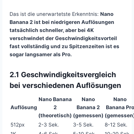
Das ist die unerwartetste Erkenntnis:
Nano
Banana 2 ist bei niedrigeren Auflösungen
tatsächlich schneller, aber bei 4K
verschwindet der Geschwindigkeitsvorteil
fast vollständig und zu Spitzenzeiten ist es
sogar langsamer als Pro.
2.1 Geschwindigkeitsvergleich
bei verschiedenen Auflösungen
Nano Banana
Nano
Nano
Auflösung
2
Banana 2
Banana Pr
(theoretisch)
(gemessen)
(gemessen
512px
2-3 Sek.
3-5 Sek.
8-12 Sek.
1K
4-6 Sek.
5-10 Sek.
10-20 Sek.