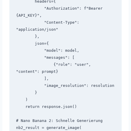
        headers={

            "Authorization": f"Bearer 
{API_KEY}",

            "Content-Type": 
"application/json"

        },

        json={

            "model": model,

            "messages": [

                {"role": "user", 
"content": prompt}

            ],

            "image_resolution": resolution

        }

    )

    return response.json()

# Nano Banana 2: Schnelle Generierung

nb2_result = generate_image(
