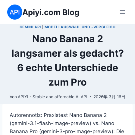
Zum
Apiyi.com Blog
Inhalt
springen
GEMINI API
|
MODELLAUSWAHL UND -VERGLEICH
Nano Banana 2
langsamer als gedacht?
6 echte Unterschiede
zum Pro
Von
APIYI - Stable and affordable AI API
2026年 3月 16日
Autorennotiz: Praxistest Nano Banana 2
(gemini-3.1-flash-image-preview) vs. Nano
Banana Pro (gemini-3-pro-image-preview): Die