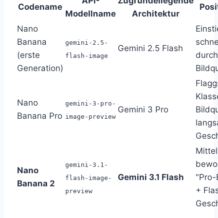
API-
Zugrundeliegende
Codename
Posi
Modellname
Architektur
Nano
Einst
Banana
schne
gemini-2.5-
Gemini 2.5 Flash
(erste
durch
flash-image
Generation)
Bildqu
Flagg
Klass
Nano
gemini-3-pro-
Gemini 3 Pro
Bildqu
Banana Pro
image-preview
lang
Gesch
Mitte
bewor
gemini-3.1-
Nano
Gemini 3.1 Flash
"Pro-
flash-image-
Banana 2
+ Fla
preview
Gesch