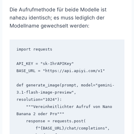
Die Aufrufmethode für beide Modelle ist
nahezu identisch; es muss lediglich der
Modellname gewechselt werden:
import requests

API_KEY = "sk-IhrAPIKey"

BASE_URL = "https://api.apiyi.com/v1"

def generate_image(prompt, model="gemini-
3.1-flash-image-preview", 
resolution="1024"):

    """Vereinheitlichter Aufruf von Nano 
Banana 2 oder Pro"""

    response = requests.post(

        f"{BASE_URL}/chat/completions",
