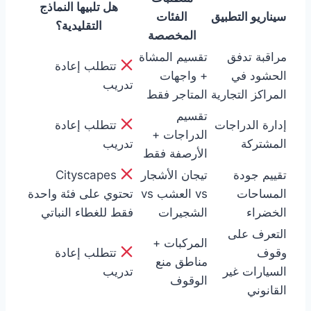
هل تلبيها النماذج
سيناريو التطبيق
الفئات
التقليدية؟
المخصصة
مراقبة تدفق
تقسيم المشاة
تتطلب إعادة
الحشود في
+ واجهات
تدريب
المراكز التجارية
المتاجر فقط
تقسيم
إدارة الدراجات
تتطلب إعادة
الدراجات +
المشتركة
تدريب
الأرصفة فقط
تقييم جودة
تيجان الأشجار
Cityscapes
المساحات
vs العشب vs
تحتوي على فئة واحدة
الخضراء
الشجيرات
فقط للغطاء النباتي
التعرف على
المركبات +
وقوف
تتطلب إعادة
مناطق منع
السيارات غير
تدريب
الوقوف
القانوني