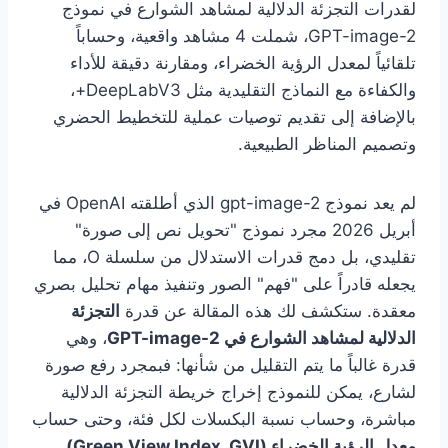
لقدرات التجزئة الدلالية لمشاهد الشوارع في نموذج
GPT-image-2، شملت 4 مشاهد واقعية، وحساباً
تلقائياً لمعدل الرؤية الخضراء، ومقارنة دقيقة للأداء
والكفاءة مع النماذج التقليدية مثل DeepLabV3+،
بالإضافة إلى تقديم توصيات عملية للتخطيط الحضري
وتصميم المناظر الطبيعية.
لم يعد نموذج gpt-image-2 الذي أطلقته OpenAI في
أبريل 2026 مجرد نموذج "تحويل نص إلى صورة"
تقليدي، بل دمج قدرات الاستدلال من سلسلة O، مما
يجعله قادراً على "فهم" الصور وتنفيذ مهام تحليل بصري
معقدة. ستكشف لك هذه المقالة عن قدرة
التجزئة
الدلالية لمشاهد الشوارع في GPT-image-2
، وهي
قدرة غالباً ما يتم التقليل من شأنها: فبمجرد رفع صورة
لشارع، يمكن للنموذج إخراج خريطة التجزئة الدلالية
مباشرة، وحساب نسبة البكسلات لكل فئة، وحتى حساب
معدل الرؤية الخضراء (Green View Index, GVI)