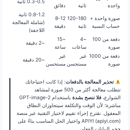
0.3-0.5 ثانية
واحدة
ثانية
دقائق
0.8-1.2 ثانية
صورة واحدة +
120-180
8-12
(شاملة المعالجة
حساب النسبة
ثانية
دقيقة
اللاحقة)
دفعة من 100
~4
~15
~2 دقيقة
صورة
ساعات
ساعة
دفعة من 1000
غير
غير
~20 دقيقة
صورة
مستحسن
مستحسن
تحذير المعالجة بالدفعات
: إذا كانت احتياجاتك
تتطلب معالجة أكثر من 500 صورة لمشاهد
الشوارع،
فلا ننصح بشدة
باستخدام GPT-image-2
مباشرة؛ لأن الوقت والتكلفة سيتجاوزان النطاق
المعقول. نقترح إجراء تقييم لاختيار التقنية عبر منصة
APIYI (apiyi.com) واختيار الحل المناسب بناءً على
حجم البيانات الفعلي.