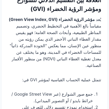
العلاقة بين التقسيم الدلالي للشوارع
ومؤشر الرؤية الخضراء (GVI)
يُعد
مؤشر الرؤية الخضراء (Green View Index, GVI)
مقياساً بالغ الأهمية في التخطيط الحضري، وتصميم
المناظر الطبيعية، وأبحاث الصحة العامة؛ فهو يقيس
مقدار الغطاء النباتي الأخضر الذي يمكن رؤيته من
منظور عين الإنسان، مما يعكس "الجودة المدركة ذاتياً"
للمساحات الخضراء في المدينة، وهو ما يختلف عن
معدل تغطية الغطاء النباتي (NDVI) من منظور الأقمار
الصناعية.
تتمثل عملية الحساب القياسية لمؤشر GVI في:
جمع صور الشوارع (عبر Google Street View /
خرائط بايدو / أو التصوير الميداني).
استخدام نموذج تقسيم دلالي للتعرف على