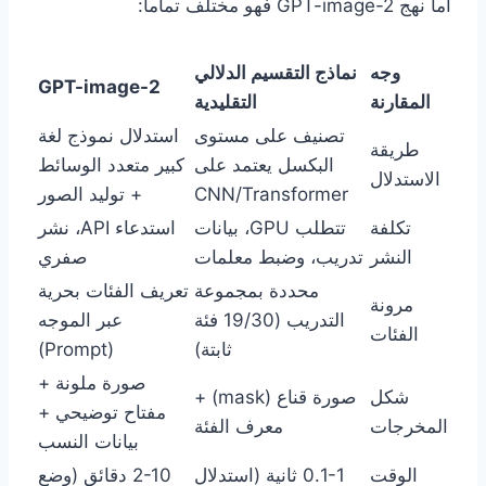
أما نهج GPT-image-2 فهو مختلف تماماً:
وجه
نماذج التقسيم الدلالي
GPT-image-2
المقارنة
التقليدية
تصنيف على مستوى
استدلال نموذج لغة
طريقة
البكسل يعتمد على
كبير متعدد الوسائط
الاستدلال
CNN/Transformer
+ توليد الصور
تكلفة
تتطلب GPU، بيانات
استدعاء API، نشر
النشر
تدريب، وضبط معلمات
صفري
محددة بمجموعة
تعريف الفئات بحرية
مرونة
التدريب (19/30 فئة
عبر الموجه
الفئات
ثابتة)
(Prompt)
صورة ملونة +
شكل
صورة قناع (mask) +
مفتاح توضيحي +
المخرجات
معرف الفئة
بيانات النسب
الوقت
0.1-1 ثانية (استدلال
2-10 دقائق (وضع