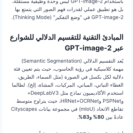
باستخدام GPT-image-2 ليس وحدة وظيفية مستقلة،
بل هو تطبيق عملي لقدرات فهم الصور التي يتمتع بها
GPT-image-2 في "وضع التفكير" (Thinking Mode).
المبادئ التقنية للتقسيم الدلالي للشوارع
عبر GPT-image-2
يُعد التقسيم الدلالي (Semantic Segmentation)
مهمة كلاسيكية في رؤية الحاسوب، حيث يتم تعيين فئة
دلالية لكل بكسل في الصورة (مثل السماء، الطريق،
الغطاء النباتي، المباني، المركبات، المشاة، إلخ). لطالما
استخدم الأكاديميون نماذج مثل DeepLabV3+
وPSPNet وHRNet+OCRNet، حيث يتراوح متوسط
تقاطع الاتحاد (mIoU) في مجموعة بيانات Cityscapes
عادةً بين
80% و83%
.