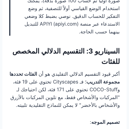
صورة أولياً ثم حساب 100 صورة بدقة)، يمكنك
استخدام الوضع القياسي أولاً للتصفية، ثم وضع
التفكير للحساب الدقيق. نوصي بضبط كلا وضعي
الاستدعاء عبر منصة APIYI (apiyi.com) للتبديل
بينهما حسب الحاجة.
السيناريو 3: التقسيم الدلالي المخصص
للفئات
أكبر قيود التقسيم الدلالي التقليدي هو أن
الفئات تحددها
مجموعة التدريب
؛ فـ Cityscapes تحتوي على 19 فئة،
وCOCO-Stuff تحتوي على 171 فئة، لكن احتياجك لـ
"المركبات والأشخاص فقط، مع تلوين المركبات بالأزرق
والأشخاص بالأخضر" لا يمكن للنماذج التقليدية تلبيته.
تصميم الموجه
: