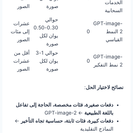
الخدمات
صورة
الصور
السحابية
حوالي
GPT-image-
عشرات
0.30-0.50
2 النمط
0
إلى مئات
يوان لكل
القياسي
الصور
صورة
حوالي 1-3
أقل من
GPT-image-
0
يوان لكل
عشرات
2 نمط التفكير
صورة
الصور
نصائح لاختيار الحل
:
دفعات صغيرة، فئات مخصصة، الحاجة إلى تفاعل
باللغة الطبيعية
← GPT-image-2
دفعات كبيرة، فئات ثابتة، حساسية تجاه التأخير
←
النماذج التقليدية