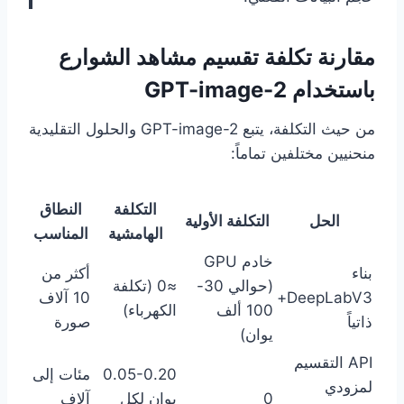
مقارنة تكلفة تقسيم مشاهد الشوارع
باستخدام GPT-image-2
من حيث التكلفة، يتبع GPT-image-2 والحلول التقليدية
منحنيين مختلفين تماماً:
التكلفة
النطاق
الحل
التكلفة الأولية
الهامشية
المناسب
خادم GPU
بناء
أكثر من
(حوالي 30-
≈0 (تكلفة
DeepLabV3+
10 آلاف
100 ألف
الكهرباء)
ذاتياً
صورة
يوان)
API التقسيم
0.05-0.20
مئات إلى
لمزودي
0
يوان لكل
آلاف