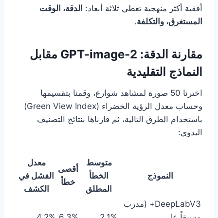
أفقية أكثر منهجية تغطي ثلاثة أبعاد:
الدقة، الوقت
المستغرق، والتكلفة
.
مقارنة الدقة: GPT-image-2 مقابل
النماذج التقليدية
اخترنا 50 صورة لمشاهد شوارع، وقمنا بتقسيمها
وحساب معدل الرؤية الخضراء (Green View Index)
باستخدام الطرق التالية، ثم قارناها بنتائج التصنيف
اليدوي:
متوسط
معدل
أقصى
النموذج
الخطأ
الفشل في
خطأ
المطلق
الكشف
DeepLabV3+ (مدرب
مسبقاً على
2.1%
6.3%
4.2%