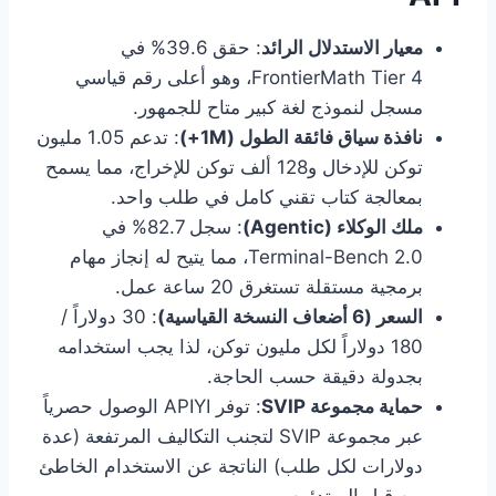
معيار الاستدلال الرائد
: حقق 39.6% في
FrontierMath Tier 4، وهو أعلى رقم قياسي
مسجل لنموذج لغة كبير متاح للجمهور.
نافذة سياق فائقة الطول (1M+)
: تدعم 1.05 مليون
توكن للإدخال و128 ألف توكن للإخراج، مما يسمح
بمعالجة كتاب تقني كامل في طلب واحد.
ملك الوكلاء (Agentic)
: سجل 82.7% في
Terminal-Bench 2.0، مما يتيح له إنجاز مهام
برمجية مستقلة تستغرق 20 ساعة عمل.
السعر (6 أضعاف النسخة القياسية)
: 30 دولاراً /
180 دولاراً لكل مليون توكن، لذا يجب استخدامه
بجدولة دقيقة حسب الحاجة.
حماية مجموعة SVIP
: توفر APIYI الوصول حصرياً
عبر مجموعة SVIP لتجنب التكاليف المرتفعة (عدة
دولارات لكل طلب) الناتجة عن الاستخدام الخاطئ