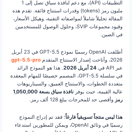
التطبيقات (API)، مع دعم لنافذة سياق تصل إلى 1
مليون رمز (tokens) وقدرات استنتاج فائقة. تقدم هذه
المقالة تحليلاً شاملاً لمواصفاته التقنية، وهيكل الأسعار،
وقيود مجموعات SVIP، وحلول الوصول للمستخدمين
في الصين.
أطلقت OpenAI رسميًا نموذج GPT-5.5 في 23 أبريل
2026، وأتاحت إصدار الاستنتاج المتقدم
gpt-5.5-pro
عبر API في
24 أبريل 2026
. هذا هو النموذج الرائد
في سلسلة GPT-5.5، المصمم خصيصًا للمهام المعقدة
متعددة الخطوات، والاستنتاج العميق، والسيناريوهات
عالية القيمة، حيث يوفر
نافذة سياق بسعة 1,050,000
رمز
وأقصى حد للمخرجات يبلغ 128 ألف رمز.
هذا ليس منتجاً تسويقياً فارغاً
؛ فقد تم إدراج النموذج
رسميًا في وثائق OpenAI، ويمكن للمطورين استدعاء