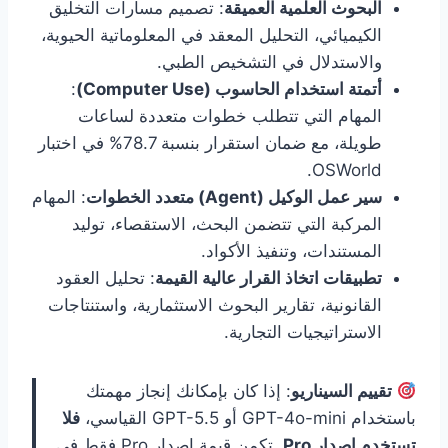
البحوث العلمية العميقة
: تصميم مسارات التخليق
الكيميائي، التحليل المعقد في المعلوماتية الحيوية،
والاستدلال في التشخيص الطبي.
أتمتة استخدام الحاسوب (Computer Use)
:
المهام التي تتطلب خطوات متعددة لساعات
طويلة، مع ضمان استقرار بنسبة 78.7% في اختبار
OSWorld.
سير عمل الوكيل (Agent) متعدد الخطوات
: المهام
المركبة التي تتضمن البحث، الاستقصاء، توليد
المستندات، وتنفيذ الأكواد.
تطبيقات اتخاذ القرار عالية القيمة
: تحليل العقود
القانونية، تقارير البحوث الاستثمارية، واستنتاجات
الاستراتيجيات التجارية.
تقييم السيناريو
: إذا كان بإمكانك إنجاز مهمتك
باستخدام GPT-4o-mini أو GPT-5.5 القياسي،
فلا
تستخدم إصدار Pro
. تكمن قيمة إصدار Pro فقط في