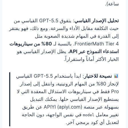
ساعة).
تحليل الإصدار القياسي
: يتفوق GPT-5.5 القياسي من
حيث التكلفة مقابل الأداء والسرعة. ومع ذلك، فهو يفتقر
إلى القدرة في المهام شديدة الصعوبة مثل
FrontierMath Tier 4. بالنسبة لـ
80% من سيناريوهات
استدعاء النموذج عبر API
، يظل الإصدار القياسي هو
الخيار الأكثر أماناً واستقراراً.
نصيحة للاختيار
: ابدأ باستخدام GPT-5.5 القياسي
لإنجاز 80% من المهام الروتينية، وانتقل إلى إصدار
Pro فقط في سيناريوهات الاستدلال المعقدة التي لا
يستطيع الإصدار القياسي حلها. يمكنك التبديل
بسهولة عبر منصة APIYI (apiyi.com) عن طريق
تغيير معامل
في نفس الواجهة، دون الحاجة
model
لتعديل أي كود برمجي آخر.