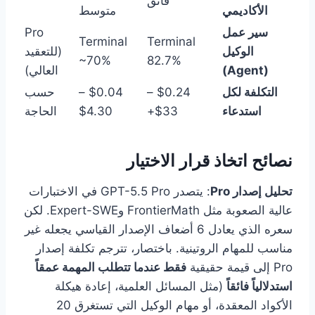
فائق
الأكاديمي
متوسط
سير عمل
Pro
Terminal
Terminal
الوكيل
(للتعقيد
~70%
82.7%
(Agent)
العالي)
التكلفة لكل
$0.24 –
$0.04 –
حسب
استدعاء
$33+
$4.30
الحاجة
نصائح اتخاذ قرار الاختيار
تحليل إصدار Pro
: يتصدر GPT-5.5 Pro في الاختبارات
عالية الصعوبة مثل FrontierMath وExpert-SWE. لكن
سعره الذي يعادل 6 أضعاف الإصدار القياسي يجعله غير
مناسب للمهام الروتينية. باختصار، تترجم تكلفة إصدار
Pro إلى قيمة حقيقية
فقط عندما تتطلب المهمة عمقاً
استدلالياً فائقاً
(مثل المسائل العلمية، إعادة هيكلة
الأكواد المعقدة، أو مهام الوكيل التي تستغرق 20