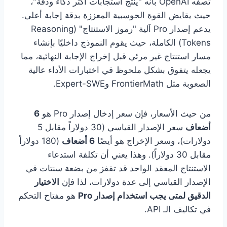
تصفه OpenAI بأنه "ينتج استجابات أكثر ذكاءً ودقة"،
حيث يقايض القوة الحوسبية المعززة بدقة إجابة أعلى.
يدعم إصدار Pro آلية "رموز الاستنتاج" (Reasoning
Tokens) الكاملة، حيث يقوم النموذج داخليًا بإنشاء
مسار استنتاج غير مرئي قبل إخراج الإجابة النهائية، مما
يجعله يتفوق بشكل ملحوظ في اختبارات الأداء عالية
الصعوبة مثل FrontierMath وExpert-SWE.
من حيث الأسعار، فإن سعر إدخال إصدار Pro هو
6
أضعاف
سعر الإصدار القياسي (30 دولاراً مقابل 5
دولارات)، وسعر الإخراج هو أيضًا
6 أضعاف
(180 دولاراً
مقابل 30 دولاراً). وهذا يعني أن تكلفة استدعاء
الاستنتاج المعقد الواحد قد تقفز من بضعة سنتات في
الإصدار القياسي إلى عدة دولارات، لذا فإن
الاختيار
الدقيق لمتى يجب استخدام إصدار Pro
هو مفتاح التحكم
في تكاليف الـ API.