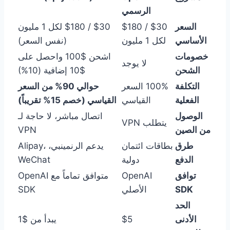
الرسمي
السعر
$30 / $180
$30 / $180 لكل 1 مليون
الأساسي
لكل 1 مليون
(نفس السعر)
خصومات
اشحن $100 واحصل على
لا يوجد
الشحن
$10 إضافية (10%)
التكلفة
100% السعر
حوالي 90% من السعر
الفعلية
القياسي
القياسي (خصم 15% تقريباً)
الوصول
اتصال مباشر، لا حاجة لـ
يتطلب VPN
من الصين
VPN
طرق
بطاقات ائتمان
يدعم الرنمينبي، Alipay،
الدفع
دولية
WeChat
توافق
OpenAI
متوافق تماماً مع OpenAI
SDK
الأصلي
SDK
الحد
الأدنى
$5
يبدأ من $1