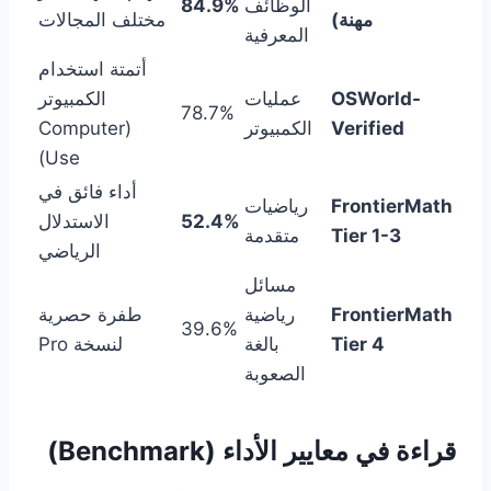
الوظائف
84.9%
مهنة)
مختلف المجالات
المعرفية
أتمتة استخدام
OSWorld-
عمليات
الكمبيوتر
78.7%
Verified
الكمبيوتر
(Computer
Use)
أداء فائق في
FrontierMath
رياضيات
52.4%
الاستدلال
Tier 1-3
متقدمة
الرياضي
مسائل
FrontierMath
رياضية
طفرة حصرية
39.6%
Tier 4
بالغة
لنسخة Pro
الصعوبة
قراءة في معايير الأداء (Benchmark)