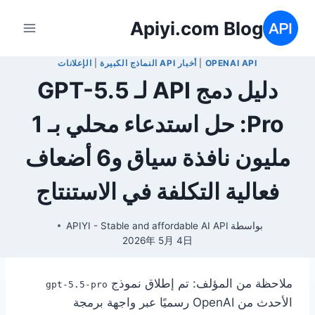
لتجاوز
Apiyi.com Blog
لى
لمحتوى
OPENAI API
|
أخبار API النماذج الكبيرة
|
الإعلانات
دليل دمج API لـ GPT-5.5
Pro: حل استدعاء محلي بـ 1
مليون نافذة سياق و6 أضعاف
فعالية التكلفة في الاستنتاج
بواسطة
APIYI - Stable and affordable AI API
2026年 5月 4日
ملاحظة من المؤلف: تم إطلاق نموذج
gpt-5.5-pro
الأحدث من OpenAI رسميًا عبر واجهة برمجة