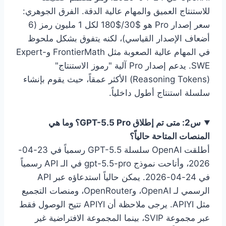
للاستنتاج العميق والمهام عالية الدقة. الفرق الجوهري:
سعر إصدار Pro هو $30/$180 لكل 1 مليون رمز (6
أضعاف الإصدار القياسي)، لكنه يتفوق بشكل ملحوظ
في المهام عالية الصعوبة مثل FrontierMath وExpert-
SWE. يدعم إصدار Pro آلية "رموز الاستنتاج"
(Reasoning Tokens) الأكثر عمقاً، حيث يقوم بإنشاء
سلسلة استنتاج أطول داخلياً.
س2: متى تم إطلاق GPT-5.5 Pro؟ وما هي
المنصات المتاحة حالياً؟
أطلقت OpenAI سلسلة GPT-5.5 رسمياً في 23-04-
2026، وأتاحت نموذج gpt-5.5-pro في الـ API رسمياً
في 24-04-2026. يمكن حالياً استدعاؤه عبر API
الرسمي لـ OpenAI، وOpenRouter، ومنصات التجميع
مثل APIYI. يرجى ملاحظة أن APIYI تتيح الوصول فقط
عبر مجموعة SVIP، بينما المجموعة الافتراضية غير