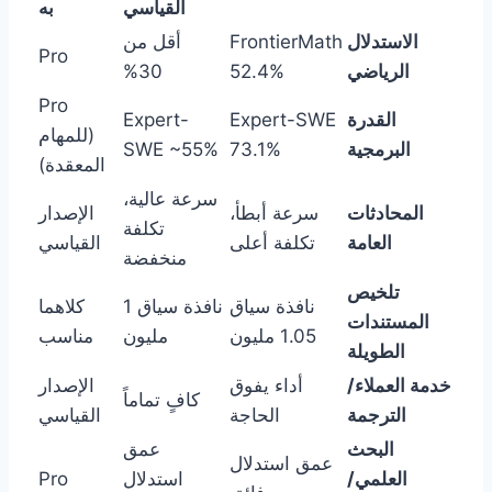
القياسي
به
الاستدلال
FrontierMath
أقل من
Pro
الرياضي
52.4%
30%
Pro
القدرة
Expert-SWE
Expert-
(للمهام
البرمجية
73.1%
SWE ~55%
المعقدة)
سرعة عالية،
المحادثات
سرعة أبطأ،
الإصدار
تكلفة
العامة
تكلفة أعلى
القياسي
منخفضة
تلخيص
نافذة سياق
نافذة سياق 1
كلاهما
المستندات
1.05 مليون
مليون
مناسب
الطويلة
خدمة العملاء/
أداء يفوق
الإصدار
كافٍ تماماً
الترجمة
الحاجة
القياسي
البحث
عمق
عمق استدلال
العلمي/
استدلال
Pro