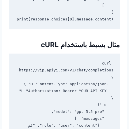
print(response.choices[0].message.content)

مثال بسيط باستخدام cURL
curl 
https://vip.apiyi.com/v1/chat/completions 
  -H "Authorization: Bearer YOUR_API_KEY" 
      {"role": "user", "content": "قم 