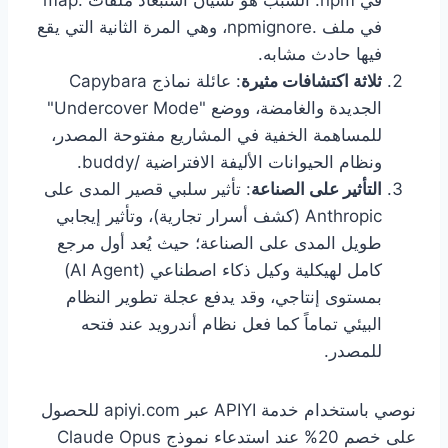
في npm. السبب هو نسيان استبعاد ملفات .map
في ملف .npmignore، وهي المرة الثانية التي يقع
فيها حادث مشابه.
ثلاثة اكتشافات مثيرة
: عائلة نماذج Capybara
الجديدة والغامضة، ووضع "Undercover Mode"
للمساهمة الخفية في المشاريع مفتوحة المصدر،
ونظام الحيوانات الأليفة الافتراضية /buddy.
التأثير على الصناعة
: تأثير سلبي قصير المدى على
Anthropic (كشف أسرار تجارية)، وتأثير إيجابي
طويل المدى على الصناعة؛ حيث يُعد أول مرجع
كامل لهيكلية وكيل ذكاء اصطناعي (AI Agent)
بمستوى إنتاجي، وقد يدفع عجلة تطوير النظام
البيئي تماماً كما فعل نظام أندرويد عند فتحه
للمصدر.
نوصي باستخدام خدمة APIYI عبر apiyi.com للحصول
على خصم 20% عند استدعاء نموذج Claude Opus