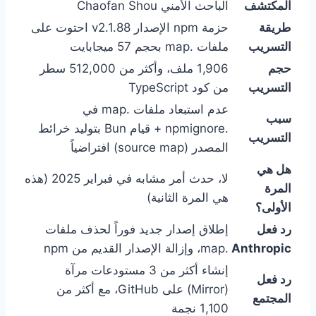
المكتشف
الباحث الأمني Chaofan Shou
طريقة
حزمة npm الإصدار v2.1.88 احتوت على
التسريب
ملفات .map بحجم 57 ميجابايت
حجم
1,906 ملف، وأكثر من 512,000 سطر
التسريب
من كود TypeScript
عدم استبعاد ملفات .map في
سبب
.npmignore + قيام Bun بتوليد خرائط
التسريب
المصدر (source map) افتراضياً
هل هي
لا، حدث أمر مشابه في فبراير 2025 (هذه
المرة
هي المرة الثانية)
الأولى؟
رد فعل
إطلاق إصدار جديد فوراً لحذف ملفات
Anthropic
.map، وإزالة الإصدار القديم من npm
إنشاء أكثر من 3 مستودعات مرآة
رد فعل
(Mirror) على GitHub، مع أكثر من
المجتمع
1,100 نجمة