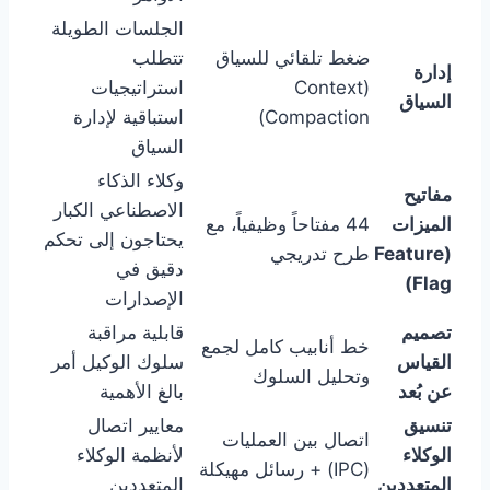
الجلسات الطويلة
ضغط تلقائي للسياق
تتطلب
إدارة
(Context
استراتيجيات
السياق
Compaction)
استباقية لإدارة
السياق
وكلاء الذكاء
مفاتيح
الاصطناعي الكبار
الميزات
44 مفتاحاً وظيفياً، مع
يحتاجون إلى تحكم
(Feature
طرح تدريجي
دقيق في
Flag)
الإصدارات
تصميم
قابلية مراقبة
خط أنابيب كامل لجمع
القياس
سلوك الوكيل أمر
وتحليل السلوك
عن بُعد
بالغ الأهمية
تنسيق
معايير اتصال
اتصال بين العمليات
الوكلاء
لأنظمة الوكلاء
(IPC) + رسائل مهيكلة
المتعددين
المتعددين