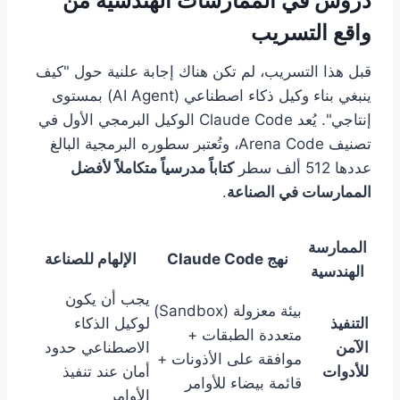
دروس في الممارسات الهندسية من
واقع التسريب
قبل هذا التسريب، لم تكن هناك إجابة علنية حول "كيف
ينبغي بناء وكيل ذكاء اصطناعي (AI Agent) بمستوى
إنتاجي". يُعد Claude Code الوكيل البرمجي الأول في
تصنيف Arena Code، وتُعتبر سطوره البرمجية البالغ
عددها 512 ألف سطر
كتاباً مدرسياً متكاملاً لأفضل
الممارسات في الصناعة
.
الممارسة
نهج Claude Code
الإلهام للصناعة
الهندسية
يجب أن يكون
بيئة معزولة (Sandbox)
التنفيذ
لوكيل الذكاء
متعددة الطبقات +
الآمن
الاصطناعي حدود
موافقة على الأذونات +
للأدوات
أمان عند تنفيذ
قائمة بيضاء للأوامر
الأوامر