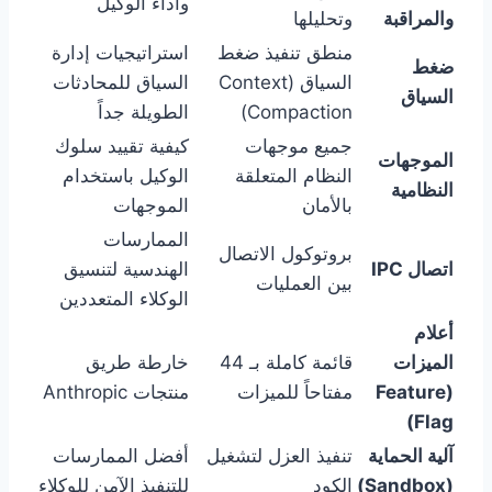
وأداء الوكيل
والمراقبة
وتحليلها
منطق تنفيذ ضغط
استراتيجيات إدارة
ضغط
السياق (Context
السياق للمحادثات
السياق
Compaction)
الطويلة جداً
جميع موجهات
كيفية تقييد سلوك
الموجهات
النظام المتعلقة
الوكيل باستخدام
النظامية
بالأمان
الموجهات
الممارسات
بروتوكول الاتصال
اتصال IPC
الهندسية لتنسيق
بين العمليات
الوكلاء المتعددين
أعلام
الميزات
قائمة كاملة بـ 44
خارطة طريق
(Feature
مفتاحاً للميزات
منتجات Anthropic
Flag)
آلية الحماية
تنفيذ العزل لتشغيل
أفضل الممارسات
(Sandbox)
الكود
للتنفيذ الآمن للوكلاء