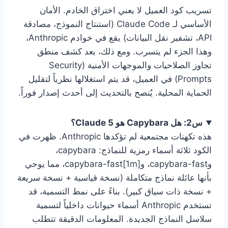
تسريب كود العميل لا يعني اختراق الخادم. الأمان
الأساسي لـ Claude Code (استنتاج النموذج، مصادقة
API، تشفير نقل البيانات) يقع في خوادم Anthropic،
وهذا الجزء لم يتسرب. ومع ذلك، بعد كشف منطق
تجاوز الصلاحيات والموجهات الأمنية (Security
Prompts) في العميل، قد يتم استغلالها نظرياً لتقليل
الحماية المحلية. يُنصح بالتحديث إلى أحدث إصدار فوراً.
س2: هل Capybara هو Claude 5؟
هذه تكهنات مجتمعية لم تؤكدها Anthropic. ظهرت في
الكود ثلاثة أسماء رمزية للنماذج: capybara،
وcapybara-fast، وcapybara-fast[1m]، مما يوحي
بأنها عائلة نماذج متكاملة (نسخة قياسية + نسخة سريعة
+ نسخة ذات سياق كبير). بناءً على نمط التسمية، قد
تستخدم Anthropic أسماء حيوانات داخلياً لتسمية
سلاسل النماذج الجديدة. المعلومات الدقيقة تتطلب