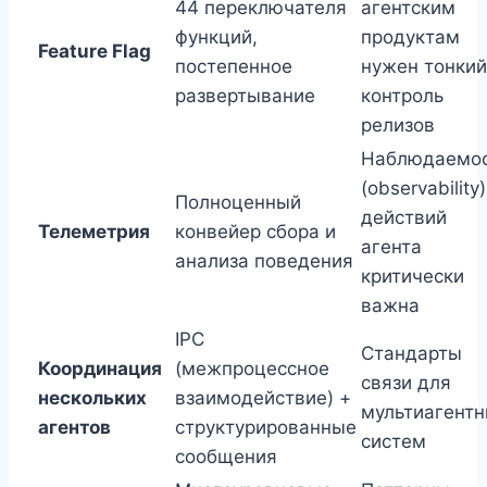
44 переключателя
агентским
функций,
продуктам
Feature Flag
постепенное
нужен тонкий
развертывание
контроль
релизов
Наблюдаемо
(observability)
Полноценный
действий
Телеметрия
конвейер сбора и
агента
анализа поведения
критически
важна
IPC
Стандарты
Координация
(межпроцессное
связи для
нескольких
взаимодействие) +
мультиагент
агентов
структурированные
систем
сообщения