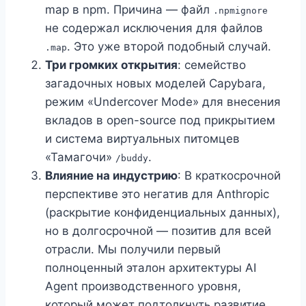
map в npm. Причина — файл
.npmignore
не содержал исключения для файлов
. Это уже второй подобный случай.
.map
Три громких открытия
: семейство
загадочных новых моделей Capybara,
режим «Undercover Mode» для внесения
вкладов в open-source под прикрытием
и система виртуальных питомцев
«Тамагочи»
.
/buddy
Влияние на индустрию
: В краткосрочной
перспективе это негатив для Anthropic
(раскрытие конфиденциальных данных),
но в долгосрочной — позитив для всей
отрасли. Мы получили первый
полноценный эталон архитектуры AI
Agent производственного уровня,
который может подтолкнуть развитие