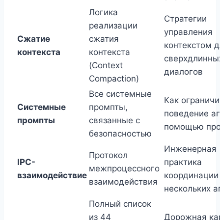
Логика
Стратегии
реализации
управления
Сжатие
сжатия
контекстом д
контекста
контекста
сверхдлинны
(Context
диалогов
Compaction)
Все системные
Как ограничи
Системные
промпты,
поведение аг
промпты
связанные с
помощью пр
безопасностью
Инженерная
Протокол
IPC-
практика
межпроцессного
взаимодействие
координации
взаимодействия
нескольких а
Полный список
из 44
Дорожная ка