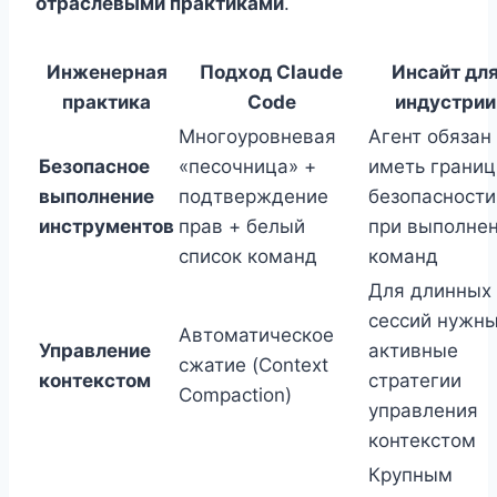
отраслевыми практиками
.
Инженерная
Подход Claude
Инсайт дл
практика
Code
индустрии
Многоуровневая
Агент обязан
Безопасное
«песочница» +
иметь грани
выполнение
подтверждение
безопасности
инструментов
прав + белый
при выполне
список команд
команд
Для длинных
сессий нужн
Автоматическое
Управление
активные
сжатие (Context
контекстом
стратегии
Compaction)
управления
контекстом
Крупным