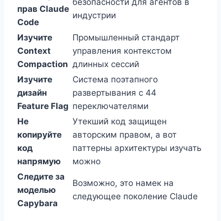
безопасности для агентов в
прав Claude
индустрии
Code
Изучите
Промышленный стандарт
Context
управления контекстом
Compaction
длинных сессий
Изучите
Система поэтапного
дизайн
развертывания с 44
Feature Flag
переключателями
Не
Утекший код защищен
копируйте
авторским правом, а вот
код
паттерны архитектуры изучать
напрямую
можно
Следите за
Возможно, это намек на
моделью
следующее поколение Claude
Capybara