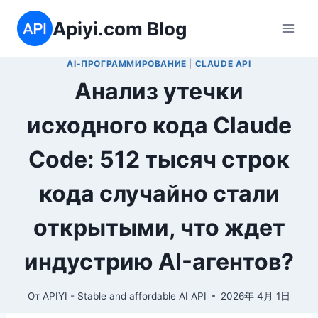
Перейти
Apiyi.com Blog
к
содержимому
AI-ПРОГРАММИРОВАНИЕ
|
CLAUDE API
Анализ утечки
исходного кода Claude
Code: 512 тысяч строк
кода случайно стали
открытыми, что ждет
индустрию AI-агентов?
От
APIYI - Stable and affordable AI API
2026年 4月 1日