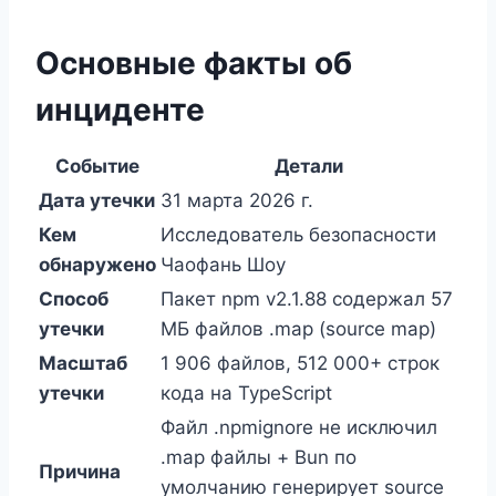
Основные факты об
инциденте
Событие
Детали
Дата утечки
31 марта 2026 г.
Кем
Исследователь безопасности
обнаружено
Чаофань Шоу
Способ
Пакет npm v2.1.88 содержал 57
утечки
МБ файлов .map (source map)
Масштаб
1 906 файлов, 512 000+ строк
утечки
кода на TypeScript
Файл .npmignore не исключил
.map файлы + Bun по
Причина
умолчанию генерирует source