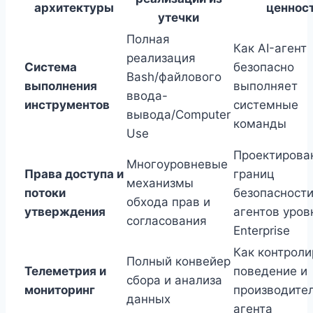
архитектуры
ценнос
утечки
Полная
Как AI-агент
реализация
Система
безопасно
Bash/файлового
выполнения
выполняет
ввода-
инструментов
системные
вывода/Computer
команды
Use
Проектирова
Многоуровневые
Права доступа и
границ
механизмы
потоки
безопасности
обхода прав и
утверждения
агентов уров
согласования
Enterprise
Как контроли
Полный конвейер
Телеметрия и
поведение и
сбора и анализа
мониторинг
производите
данных
агента