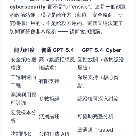
cybersecurity
"而不是"offensive"。這是一個刻意
的政治站隊：模型是給守方（藍隊、安全廠商、研
究機構）用的，不是給攻方用的。這個立場決定了
訪問審覈會非常嚴格 —— 後面會展開講。
能力維度
普通 GPT-5.4
GPT-5.4-Cyber
安全策略嚴
高（默認拒絕風
受控放開（基於認證
格度
險請求）
層級）
二進制逆向
深度支持（核心賣
有限支持
工程
點）
漏洞利用原
多數拒絕
認證後可深入討論
理討論
惡意樣本分
淺層描述
可協助完整分析
析
需通過 Trusted
訪問門檻
公開付費 API