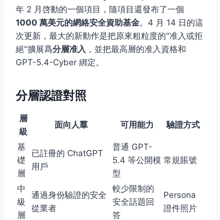
年 2 月啓動的一個項目，隨項目還發布了一個
1000 萬美元的網絡安全資助基金
。4 月 14 日的這
次更新，最大的新動作是把原來粗粒度的"准入或拒
絕"擴展爲
分層准入
，並把最高層的准入資格和
GPT-5.4-Cyber 綁定。
分層認證對照
層
面向人羣
可用能力
驗證方式
級
基
普通 GPT-
已註冊的 ChatGPT
礎
5.4 等公開模
常規賬號
用戶
層
型
中
較少限制的
通過身份驗證的安全
Persona
級
安全話題回
從業者
證件照片
層
答