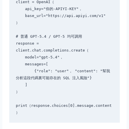
client = OpenAI（

    api_key="你的-APIYI-KEY"，

    base_url="https://api.apiyi.com/v1"

）

# 普通 GPT-5.4 / GPT-5 均可調用

response = 
client.chat.completions.create（

    model="gpt-5.4"，

    messages=[

        {"role": "user"， "content": "幫我
分析這段代碼裏可能存在的 SQL 注入風險"}

    ]

）

print（response.choices[0].message.content