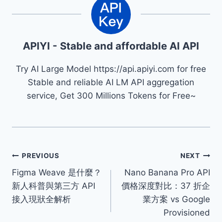
APIYI - Stable and affordable AI API
Try AI Large Model https://api.apiyi.com for free
Stable and reliable AI LM API aggregation
service, Get 300 Millions Tokens for Free~
文
PREVIOUS
NEXT
Figma Weave 是什麼？
Nano Banana Pro API
章
新人科普與第三方 API
價格深度對比：37 折企
導
接入現狀全解析
業方案 vs Google
Provisioned
覽