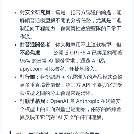
對
安全研究員
：這是一把官方認證的鑰匙，能
解鎖普通模型解不開的分析任務，尤其是二進
制逆向工程能力，會實質性改變藍隊的日常工
作流。
對
普通開發者
：你大概率用不上這款模型，但
不必焦慮
—— 公開版 GPT-5.4 已經足夠覆蓋
95% 的日常 AI 開發需求，通過 API易
apiyi.com 可以穩定、便捷地接入。
對
行業
：身份認證 + 分層准入的產品模式會被
更多垂直場景借鑑；第三方 API 平臺與官方受
限模型之間的分工會越來越清晰。
對
競爭格局
：OpenAI 與 Anthropic 在網絡安
全模型上的正面對壘已經開始，兩家的路線差
異反映了它們對"AI 安全"的不同理解。