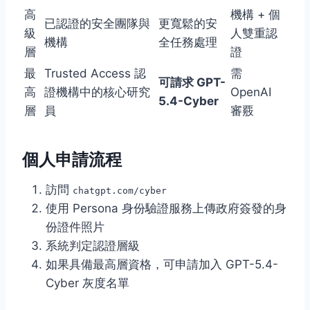
高
機構 + 個
已認證的安全團隊與
更寬鬆的安
級
人雙重認
機構
全任務處理
層
證
最
Trusted Access 認
需
可請求 GPT-
高
證機構中的核心研究
OpenAI
5.4-Cyber
層
員
審覈
個人申請流程
訪問
chatgpt.com/cyber
使用 Persona 身份驗證服務上傳政府簽發的身
份證件照片
系統判定認證層級
如果具備最高層資格，可申請加入 GPT-5.4-
Cyber 灰度名單