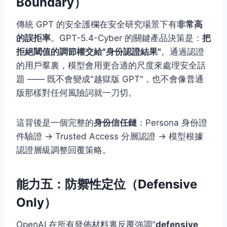
Boundary）
傳統 GPT 的安全護欄在安全研究場景下有
非常高
的誤拒率
。GPT-5.4-Cyber 的關鍵產品決策是：
把
拒絕閾值的調節權交給"身份認證結果"
。通過認證
的用戶羣裏，模型會用更合適的尺度來處理安全話
題 —— 既不會變成"越獄版 GPT"，也不會像普通
版那樣對任何風險詞就一刀切。
這背後是一個完整的
身份信任鏈
：Persona 身份證
件驗證 → Trusted Access 分層認證 → 模型根據
認證層級調整回覆策略。
能力五：防禦性定位（Defensive
Only）
OpenAI 在所有發佈材料裏反覆強調"
defensive