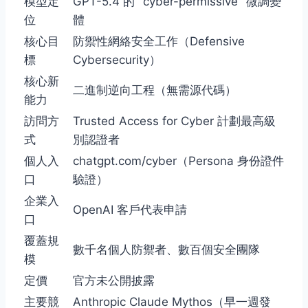
模型定
GPT-5.4 的 "cyber-permissive" 微調變
位
體
核心目
防禦性網絡安全工作（Defensive
標
Cybersecurity）
核心新
二進制逆向工程（無需源代碼）
能力
訪問方
Trusted Access for Cyber 計劃最高級
式
別認證者
個人入
chatgpt.com/cyber（Persona 身份證件
口
驗證）
企業入
OpenAI 客戶代表申請
口
覆蓋規
數千名個人防禦者、數百個安全團隊
模
定價
官方未公開披露
主要競
Anthropic Claude Mythos（早一週發