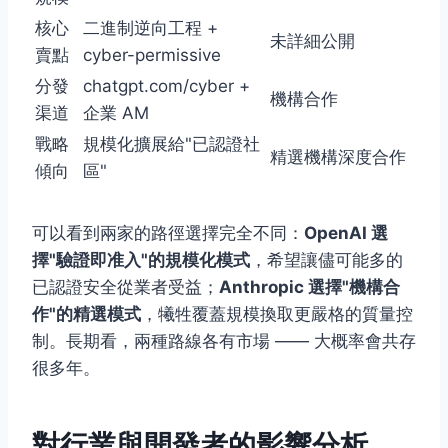
核心
二進制逆向工程 +
未詳細公開
賣點
cyber-permissive
分發
chatgpt.com/cyber +
機構合作
渠道
企業 AM
戰略
規模化擴展給"已認證社
精選機構深度合作
傾向
區"
可以看到兩家的路徑選擇完全不同：
OpenAI 選
擇"驗證即准入"的規模化模式
，希望讓儘可能多的
已認證安全從業者受益；
Anthropic 選擇"機構合
作"的精選模式
，犧牲覆蓋規模換取更嚴格的質量控
制。長期看，兩種路線各有市場 —— 大概率會共存
很多年。
對行業與開發者的影響分析