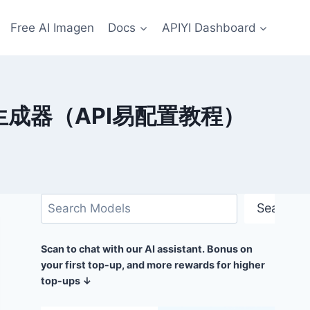
Free AI Imagen
Docs
APIYI Dashboard
PPT 生成器（API易配置教程）
搜
Search
尋
Scan to chat with our AI assistant. Bonus on
your first top-up, and more rewards for higher
top-ups ↓