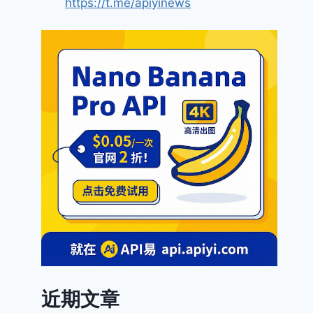
https://t.me/apiyinews
近期文章