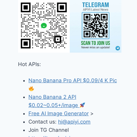
Hot APIs:
Nano Banana Pro API $0.09/4 K Pic
Nano Banana 2 API
$0.02~0.05+/image
Free AI Image Generator
>
Contact us:
hi@apiyi.com
Join TG Channel