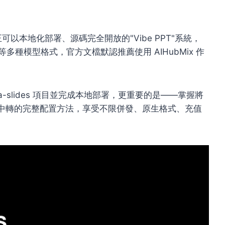
可以本地化部署、源碼完全開放的"Vibe PPT"系統，
ex AI 等多種模型格式，官方文檔默認推薦使用 AIHubMix 作
ana-slides 項目並完成本地部署，更重要的是——掌握將
yi.com 中轉的完整配置方法，享受不限併發、原生格式、充值