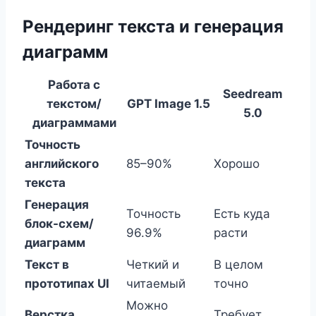
Рендеринг текста и генерация
диаграмм
Работа с
Seedream
текстом/
GPT Image 1.5
5.0
диаграммами
Точность
английского
85–90%
Хорошо
текста
Генерация
Точность
Есть куда
блок-схем/
96.9%
расти
диаграмм
Текст в
Четкий и
В целом
прототипах UI
читаемый
точно
Можно
Верстка
Требует