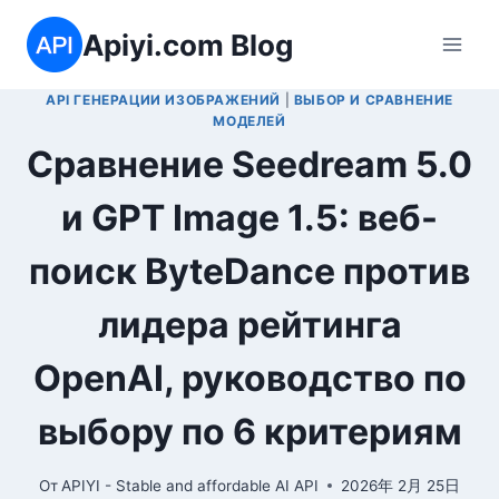
Перейти
Apiyi.com Blog
к
содержимому
API ГЕНЕРАЦИИ ИЗОБРАЖЕНИЙ
|
ВЫБОР И СРАВНЕНИЕ
МОДЕЛЕЙ
Сравнение Seedream 5.0
и GPT Image 1.5: веб-
поиск ByteDance против
лидера рейтинга
OpenAI, руководство по
выбору по 6 критериям
От
APIYI - Stable and affordable AI API
2026年 2月 25日