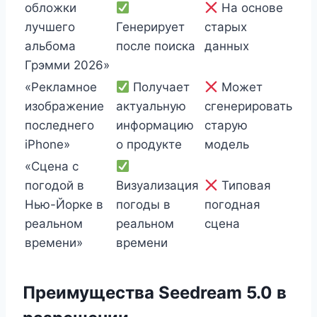
обложки
На основе
лучшего
Генерирует
старых
альбома
после поиска
данных
Грэмми 2026»
«Рекламное
Получает
Может
изображение
актуальную
сгенерировать
последнего
информацию
старую
iPhone»
о продукте
модель
«Сцена с
погодой в
Визуализация
Типовая
Нью-Йорке в
погоды в
погодная
реальном
реальном
сцена
времени»
времени
Преимущества Seedream 5.0 в