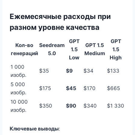
Ежемесячные расходы при
разном уровне качества
GPT
GPT
Кол-во
Seedream
GPT 1.5
1.5
1.5
генераций
5.0
Medium
Low
High
1 000
$35
$9
$34
$133
изобр.
5 000
$175
$45
$170
$665
изобр.
10 000
$350
$90
$340
$1 330
изобр.
Ключевые выводы
: