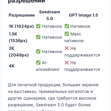
разрешении
Seedream
Разрешение
GPT Image 1.5
5.0
1K (1024px)
Нативное
Нативное
1.5K
Макс.
Нативное
(1536px)
нативное
2K
Не
Нативное
(2048px)
поддерживается
AI-
Не
4K
апскейлинг
поддерживается
Для печатной продукции, больших экранов
на выставках, премиальных каталогов и
других сценариев, где требуется высокое
разрешение, Seedream 5.0 будет более