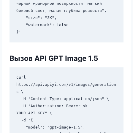
черной мраморной поверхности, мягкий 
боковой свет, малая глубина резкости",

    "size": "3K",

    "watermark": false

Вызов API GPT Image 1.5
curl 
https://api.apiyi.com/v1/images/generation
s \

  -H "Content-Type: application/json" \

  -H "Authorization: Bearer sk-
YOUR_API_KEY" \

  -d '{

    "model": "gpt-image-1.5",
