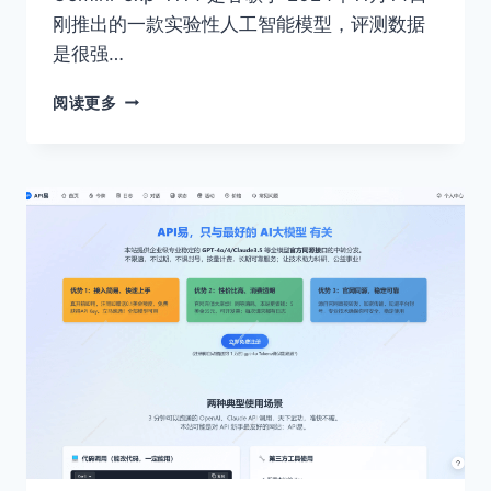
刚推出的一款实验性人工智能模型，评测数据
是很强…
关
阅读更多
于
GEMINI-
EXP-
1114
的
介
绍，
API
易
可
调
用