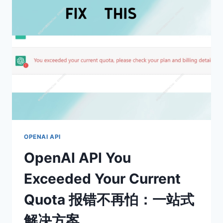
绘
图
功
能
失
效
时
如
何
解
决？
（包
括
OPENAI API
无
OpenAI API You
法
识
Exceeded Your Current
别
文
Quota 报错不再怕：一站式
件/
图
解决方案
片，