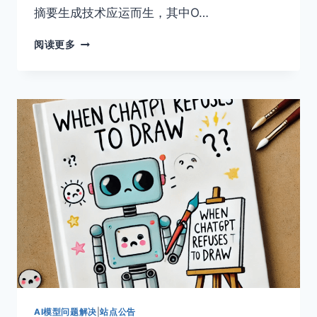
摘要生成技术应运而生，其中O…
如
阅读更多
何
用
OPENAI
API
从
PDF
文
件
中
提
取
摘
要：
深
度
好
文
AI模型问题解决
|
站点公告