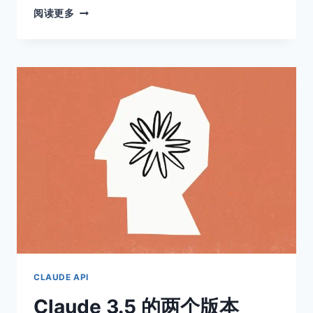
OPENAI
阅读更多
API
与
CLAUDE
API
谁
性
价
比
更
高？
怎
么
选？
分
享
一
个
宝
CLAUDE API
藏
Claude 3.5 的两个版本
平