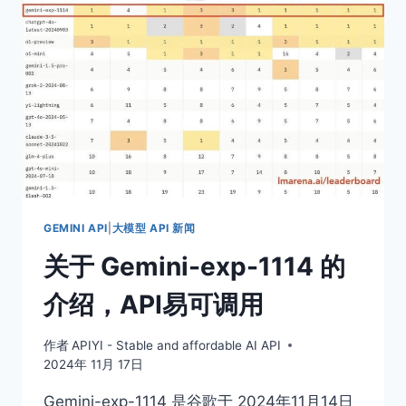
20240620
和
20241022
的
区
别
是
什
么？
数
字
越
GEMINI API
|
大模型 API 新闻
大
关于 Gemini-exp-1114 的
越
强…
介绍，API易可调用
作者
APIYI - Stable and affordable AI API
2024年 11月 17日
Gemini-exp-1114 是谷歌于 2024年11月14日