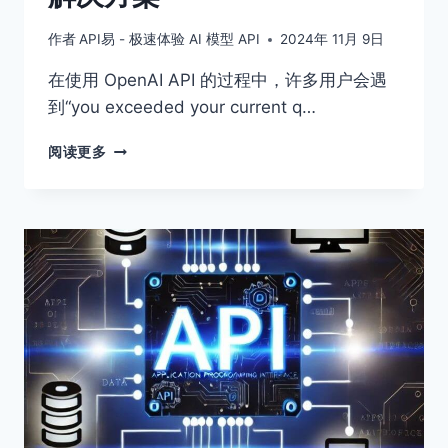
无
法
作者
API易 - 极速体验 AI 模型 API
2024年 11月 9日
联
网
在使用 OpenAI API 的过程中，许多用户会遇
搜
到“you exceeded your current q…
索
等
OPENAI
阅读更多
降
API
智
YOU
情
EXCEEDED
况）
YOUR
CURRENT
QUOTA
报
错
不
再
怕：
一
站
式