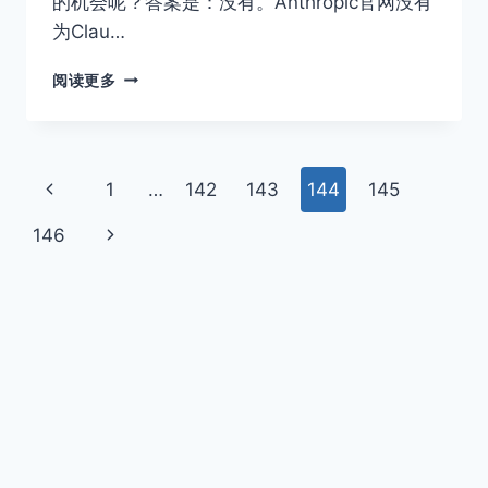
的机会呢？答案是：没有。Anthropic官网没有
为Clau…
CLAUDE
阅读更多
API
能
试
用
页
上
1
…
142
143
144
145
吗？
分
面
一
下
146
享
免
页
导
一
费
试
页
航
用
的
一
个
好
办
法