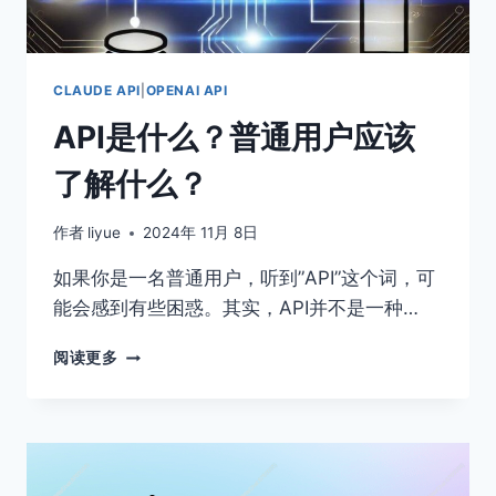
解
决
方
案
CLAUDE API
|
OPENAI API
API是什么？普通用户应该
了解什么？
作者
liyue
2024年 11月 8日
如果你是一名普通用户，听到”API”这个词，可
能会感到有些困惑。其实，API并不是一种…
API
阅读更多
是
什
么？
普
通
用