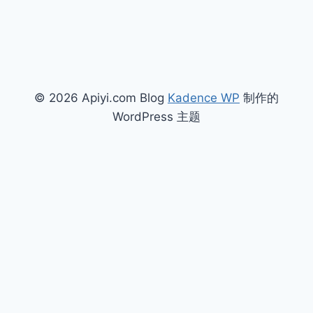
© 2026 Apiyi.com Blog
Kadence WP
制作的
WordPress 主题
简体中文
繁體中文
(
繁体中文
)
English
(
英语
)
Русский
(
俄语
)
日本語
(
日语
)
한국어
(
韩语
)
العربية
(
阿拉伯语
)
Français
(
法语
)
Deutsch
(
德语
)
Indonesia
(
印度尼西亚语
)
Português
(
葡萄牙语（葡萄牙）
)
Español
(
西班牙语
)