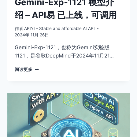
Gemini-Exp-1121 模型介
绍 – API易 已上线，可调用
作者
APIYI - Stable and affordable AI API
2024年 11月 26日
Gemini-Exp-1121，也称为Gemini实验版
1121，是谷歌DeepMind于2024年11月21…
GEMINI-
阅读更多
EXP-
1121
模
型
介
绍
–
API
易
已