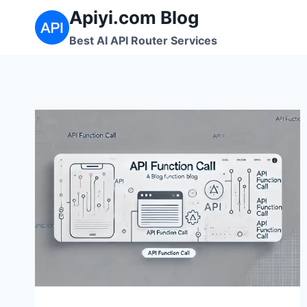
跳
Apiyi.com Blog
到
Best AI API Router Services
内
容