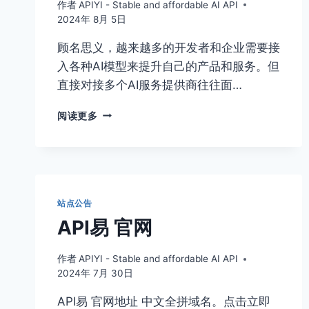
作者
APIYI - Stable and affordable AI API
2024年 8月 5日
顾名思义，越来越多的开发者和企业需要接
入各种AI模型来提升自己的产品和服务。但
直接对接多个AI服务提供商往往面…
API
阅读更多
易：
OPENROUTER
中
文
版，
简
站点公告
单
API易 官网
易
用，
稳
作者
APIYI - Stable and affordable AI API
定
2024年 7月 30日
高
API易 官网地址 中文全拼域名。点击立即
性