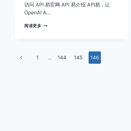
价
访问 API 易官网 API 易介绍 API易，让
比
OpenAI A…
的
API
API
阅读更多
服
易
务
官
网
页
上
1
…
144
145
146
面
一
页
导
航