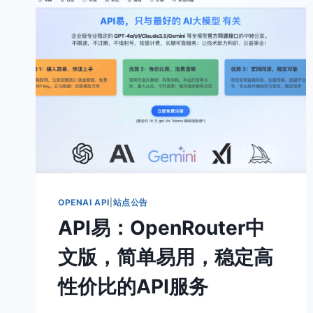
OPENAI
FUNCTION
CALL
的
示
例
代
码，
确
保
跑
通
OPENAI API
|
站点公告
API易：OpenRouter中
文版，简单易用，稳定高
性价比的API服务