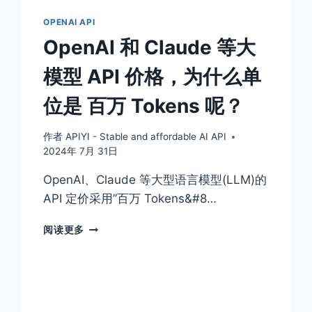
是
什
OPENAI API
么
OpenAI 和 Claude 等大
能
力？
模型 API 价格，为什么单
CLAUDE
也
位是 百万 Tokens 呢？
支
持
函
作者
APIYI - Stable and affordable AI API
数
2024年 7月 31日
调
OpenAI、Claude 等大型语言模型(LLM)的
用
吗？
API 定价采用”百万 Tokens&#8…
支
持
OPENAI
阅读更多
的！
和
CLAUDE
等
大
模