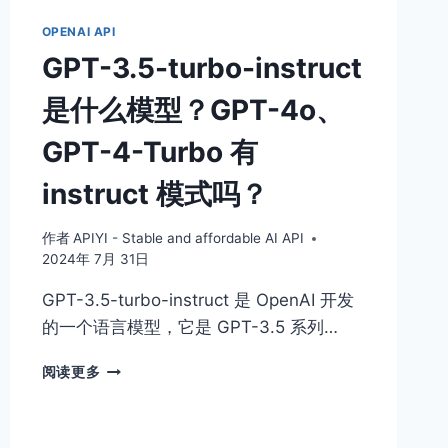
览
OPENAI API
器
插
GPT-3.5-turbo-instruct
件
如
是什么模型？GPT-4o、
何
启
GPT-4-Turbo 有
用
OPENAI
instruct 模式吗？
API
翻
作者
APIYI - Stable and affordable AI API
译？
2024年 7月 31日
手
把
GPT-3.5-turbo-instruct 是 OpenAI 开发
手
的一个语言模型，它是 GPT-3.5 系列…
必
教
GPT-
会
阅读更多
3.5-
TURBO-
INSTRUCT