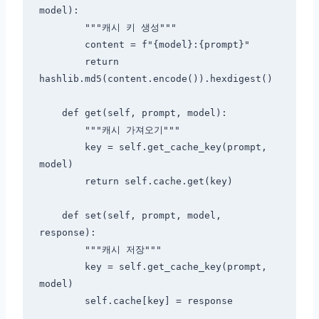
model):

        """캐시 키 생성"""

        content = f"{model}:{prompt}"

        return 
hashlib.md5(content.encode()).hexdigest()

    def get(self, prompt, model):

        """캐시 가져오기"""

        key = self.get_cache_key(prompt, 
model)

        return self.cache.get(key)

    def set(self, prompt, model, 
response):

        """캐시 저장"""

        key = self.get_cache_key(prompt, 
model)
