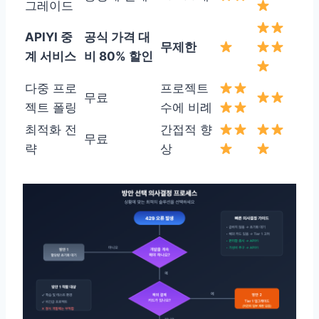
그레이드
APIYI 중
공식 가격 대
무제한
계 서비스
비 80% 할인
다중 프로
프로젝트
무료
젝트 폴링
수에 비례
최적화 전
간접적 향
무료
략
상