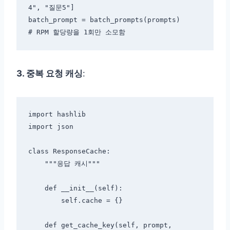
4", "질문5"]

batch_prompt = batch_prompts(prompts)

3. 중복 요청 캐싱
:
import hashlib

import json

class ResponseCache:

    """응답 캐시"""

    def __init__(self):

        self.cache = {}

    def get_cache_key(self, prompt, 