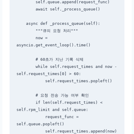
        self.queue.append(request_func)

        await self._process_queue()

    async def _process_queue(self):

        """큐의 요청 처리"""

        now = 
asyncio.get_event_loop().time()

        # 60초가 지난 기록 삭제

        while self.request_times and now - 
self.request_times[0] > 60:

            self.request_times.popleft()

        # 요청 전송 가능 여부 확인

        if len(self.request_times) < 
self.rpm_limit and self.queue:

            request_func = 
self.queue.popleft()

            self.request_times.append(now)
