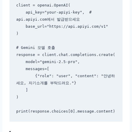
client = openai.OpenAI(

    api_key="your-apiyi-key",  # 
api.apiyi.com에서 발급받으세요

    base_url="https://api.apiyi.com/v1"

)

# Gemini 모델 호출

response = client.chat.completions.create(

    model="gemini-2.5-pro",

    messages=[

        {"role": "user", "content": "안녕하
세요, 자기소개를 부탁드려요."}

    ]

)
