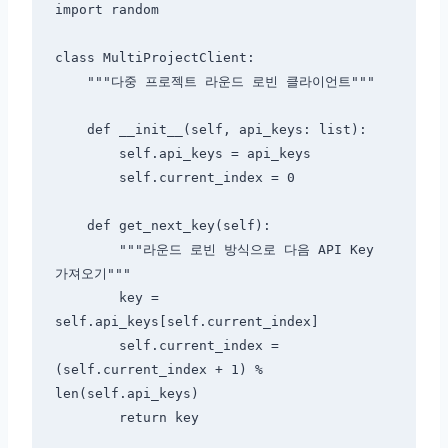
import random

class MultiProjectClient:

    """다중 프로젝트 라운드 로빈 클라이언트"""

    def __init__(self, api_keys: list):

        self.api_keys = api_keys

        self.current_index = 0

    def get_next_key(self):

        """라운드 로빈 방식으로 다음 API Key 
가져오기"""

        key = 
self.api_keys[self.current_index]

        self.current_index = 
(self.current_index + 1) % 
len(self.api_keys)

        return key
