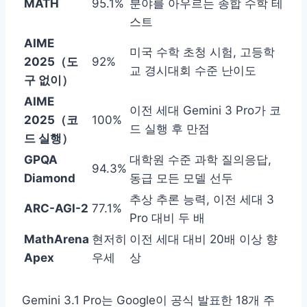
MATH
95.1%
분야를 아우르는 종합 수학 테
스트
AIME
미국 수학 초청 시험, 고등학
2025（도
92%
교 경시대회 수준 난이도
구 없이）
AIME
이전 세대 Gemini 3 Pro가 코
2025（코
100%
드 실행 후 만점
드 실행）
GPQA
대학원 수준 과학 질의응답,
94.3%
Diamond
동급 모든 모델 선두
추상 추론 능력, 이전 세대 3
ARC-AGI-2
77.1%
Pro 대비 두 배
MathArena
현저히
이전 세대 대비 20배 이상 향
Apex
우세
상
Gemini 3.1 Pro는 Google이 공식 발표한 18개 주