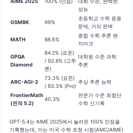
AIME 2025
100% (만점)
대회 수준, 완벽한
성능
초등학교 수학 응용
GSM8K
99%
문제, 거의 완벽
종합 수학 추론 벤
MATH
88.6%
치마크
84.2% (표준)
GPQA
대학원 수준 과학
/ 92.8% (고추
Diamond
추론
론)
73.3% (표준)
ARC-AGI-2
추상 추론 능력
/ 83.3% (Pro)
FrontierMath
전문가 수준 최첨단
40.3%
(전작 5.2)
수학 신기록
GPT-5.4는 AIME 2025에서 놀라운 100% 만점을
기록했는데, 이는 미국 수학 초청 시험(AMC/AIME)