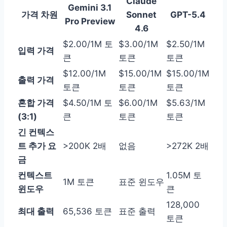
Claude
Gemini 3.1
가격 차원
Sonnet
GPT-5.4
Pro Preview
4.6
$2.00/1M 토
$3.00/1M
$2.50/1M
입력 가격
큰
토큰
토큰
$12.00/1M
$15.00/1M
$15.00/1M
출력 가격
토큰
토큰
토큰
혼합 가격
$4.50/1M 토
$6.00/1M
$5.63/1M
(3:1)
큰
토큰
토큰
긴 컨텍스
트 추가 요
>200K 2배
없음
>272K 2배
금
컨텍스트
1.05M 토
1M 토큰
표준 윈도우
윈도우
큰
128,000
최대 출력
65,536 토큰
표준 출력
토큰