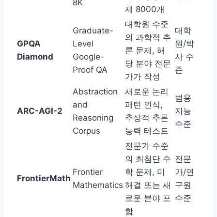
8K
제 8000개
대학원 수준
Graduate-
대학
의 과학적 추
GPQA
Level
원/박
론 문제, 해
Diamond
Google-
사 수
당 분야 전문
Proof QA
준
가가 작성
Abstraction
새로운 논리
범용
and
패턴 인식,
ARC-AGI-2
지능
Reasoning
추상적 추론
수준
Corpus
능력 테스트
전문가 수준
의 최첨단 수
전문
Frontier
학 문제, 미
가/연
FrontierMath
Mathematics
해결 또는 새
구원
로운 분야 포
수준
함