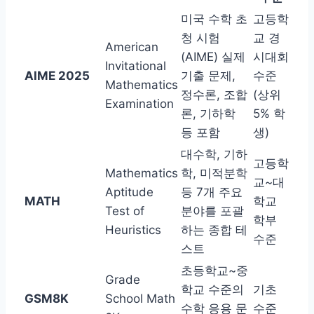
미국 수학 초
고등학
청 시험
교 경
American
(AIME) 실제
시대회
Invitational
AIME 2025
기출 문제,
수준
Mathematics
정수론, 조합
(상위
Examination
론, 기하학
5% 학
등 포함
생)
대수학, 기하
고등학
Mathematics
학, 미적분학
교~대
Aptitude
등 7개 주요
MATH
학교
Test of
분야를 포괄
학부
Heuristics
하는 종합 테
수준
스트
초등학교~중
Grade
학교 수준의
기초
GSM8K
School Math
수학 응용 문
수준