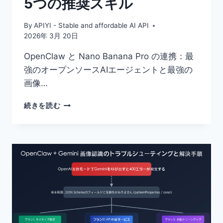
5つの推奨スキル
ォ
ー
マ
By
APIYI - Stable and affordable AI API
ン
2026年 3月 20日
ス
な
OpenClaw と Nano Banana Pro の連携：最
大
強のオープンソースAIエージェントと最強の
規
画像…
模
言
OPENCLAW
語
続きを読む
NANO
モ
BANANA
デ
PRO
ル
API
の
統
API
合
接
チ
続
ュ
ガ
ー
イ
ト
ド
リ