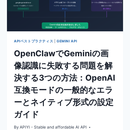
ア
ル：
3
つ
の
設
定
APIベストプラクティス
|
GEMINI API
ス
OpenClawでGeminiの画
テ
ッ
像認識に失敗する問題を解
プ
+
決する3つの方法：OpenAI
5
つ
互換モードの一般的なエラ
の
推
ーとネイティブ形式の設定
奨
ス
ガイド
キ
ル
By
APIYI - Stable and affordable AI API