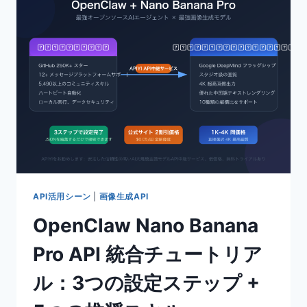
5.4-
す
NANO
る
を
テ
使
ク
い
ニ
こ
ッ
な
ク
す：
2
つ
の
軽
量
か
API活用シーン
|
画像生成API
つ
OpenClaw Nano Banana
高
コ
Pro API 統合チュートリア
ス
ト
ル：3つの設定ステップ +
パ
フ