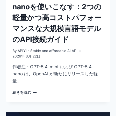
nanoを使いこなす：2つの
6
つ
軽量かつ高コストパフォー
の
核
マンスな大規模言語モデル
心
戦
のAPI接続ガイド
略
と
コ
By
APIYI - Stable and affordable AI API
ー
2026年 3月 22日
ド
ブ
作者注：GPT-5.4-mini および GPT-5.4-
ロ
nano は、OpenAI が新たにリリースした軽
ッ
量…
ク
を
GPT-
正
続きを読む
5.4-
確
MINI
に
と
検
GPT-
索