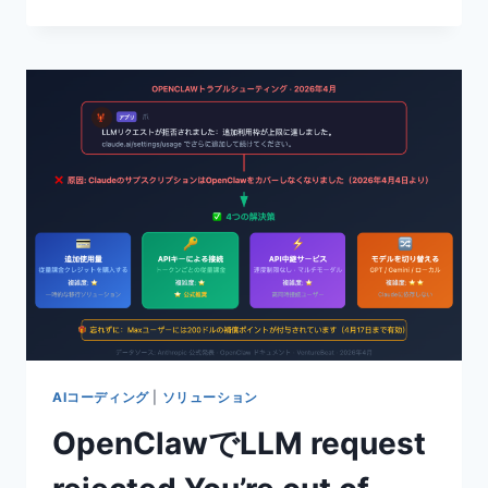
で
GPT-
IMAGE-
2
を
接
続
す
る
最
適
解：
SKILLS
を
使
っ
て
5
AIコーディング
|
ソリューション
分
OpenClawでLLM request
で
実
行、