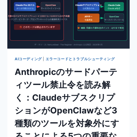
エ
ラ
ー
を
解
決
す
る
4
AIコーディング
|
エラーコードとトラブルシューティング
つ
Anthropicのサードパーテ
の
方
ィツール禁止令を読み解
法
く：Claudeサブスクリプ
ションがOpenClawなど3
種類のツールを対象外にす
ることによる5つの重要な