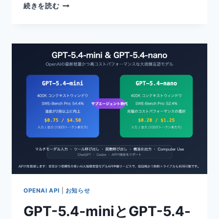
OPENCLAW
続きを読む
ト
ー
ク
ン
節
約
の
実
践：
入
力
ト
ー
ク
ン
長
を
制
OPENAI API
|
お知らせ
御
GPT-5.4-miniとGPT-5.4-
す
る