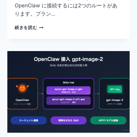
OpenClaw に接続するには2つのルートがあ
ります。プラン…
OPENCLAW
続きを読む
へ
の
GPT-
IMAGE-
2
接
続
完
全
ガ
イ
ド：
2
つ
の
手
法