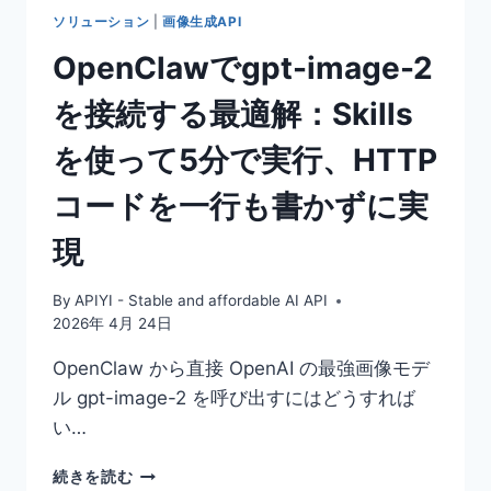
と
ソリューション
|
画像生成API
10
OpenClawでgpt-image-2
分
で
を接続する最適解：Skills
始
め
を使って5分で実行、HTTP
る
方
コードを一行も書かずに実
法
現
By
APIYI - Stable and affordable AI API
2026年 4月 24日
OpenClaw から直接 OpenAI の最強画像モデ
ル gpt-image-2 を呼び出すにはどうすれば
い…
OPENCLAW
続きを読む