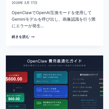
2026年 3月 17日
OpenClawでOpenAI互換モードを使用して
Geminiモデルを呼び出し、画像認識を行う際
にエラーが発生…
OPENCLAW
続きを読む
で
GEMINI
の
画
像
認
識
に
失
敗
す
る
問
題