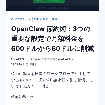
を
解
決
す
API活用シーン
|
料金とコスト最適化
る
OpenClaw 節約術：3つの
3
つ
重要な設定で月額料金を
の
方
600ドルから60ドルに削減
法：
OPENAI
互
By
APIYI - Stable and affordable AI API
換
2026年 3月 16日
モ
ー
OpenClawを日常のワークフローで活用して
ド
いるものの、毎月のAPI請求額を見て驚愕して
の
いませんか？——$3…
一
般
OPENCLAW
的
続きを読む
節
な