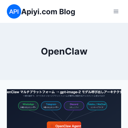
内
Apiyi.com Blog
容
を
ス
キ
ッ
OpenClaw
プ