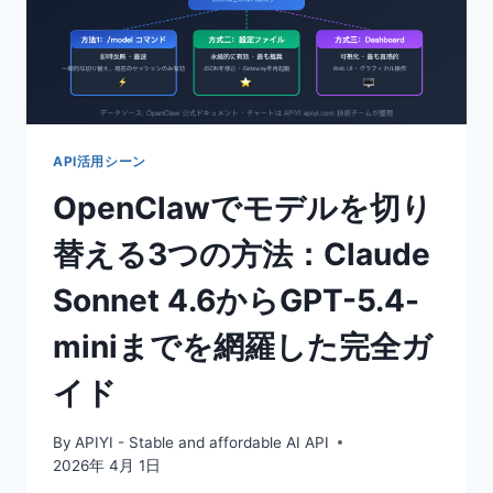
禁
止
令
を
読
み
解
API活用シーン
く：
OpenClawでモデルを切り
CLAUDE
サ
替える3つの方法：Claude
ブ
ス
Sonnet 4.6からGPT-5.4-
ク
リ
miniまでを網羅した完全ガ
プ
シ
イド
ョ
ン
が
By
APIYI - Stable and affordable AI API
OPENCLAW
2026年 4月 1日
な