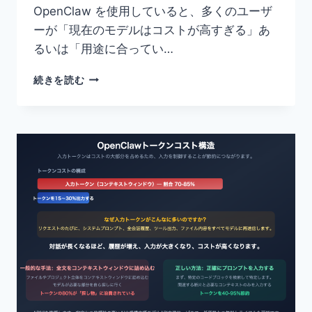
ど
OpenClaw を使用していると、多くのユーザ
3
ーが「現在のモデルはコストが高すぎる」あ
種
るいは「用途に合ってい…
類
の
OPENCLAW
ツ
続きを読む
で
ー
モ
ル
デ
を
ル
対
を
象
切
外
り
に
替
す
え
る
る
こ
3
と
つ
に
の
よ
方
る
法：
5
CLAUDE