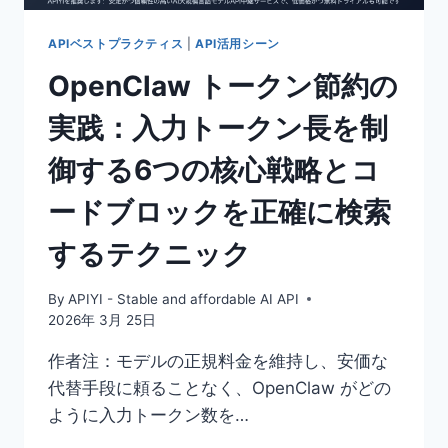
つ
SONNET
の
4.6
APIベストプラクティス
|
API活用シーン
重
か
要
OpenClaw トークン節約の
ら
な
GPT-
影
実践：入力トークン長を制
5.4-
響
MINI
御する6つの核心戦略とコ
ま
で
ードブロックを正確に検索
を
網
するテクニック
羅
し
た
By
APIYI - Stable and affordable AI API
完
2026年 3月 25日
全
ガ
作者注：モデルの正規料金を維持し、安価な
イ
代替手段に頼ることなく、OpenClaw がどの
ド
ように入力トークン数を…