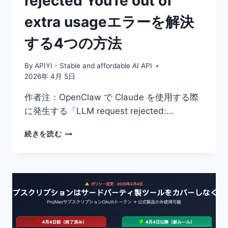
rejected You’re out of
HTTP
extra usageエラーを解決
コ
ー
する4つの方法
ド
を
一
By
APIYI - Stable and affordable AI API
行
2026年 4月 5日
も
書
作者注：OpenClaw で Claude を使用する際
か
に発生する「LLM request rejected:…
ず
に
OPENCLAW
続きを読む
実
で
現
LLM
REQUEST
REJECTED
YOU’RE
OUT
OF
EXTRA
USAGE