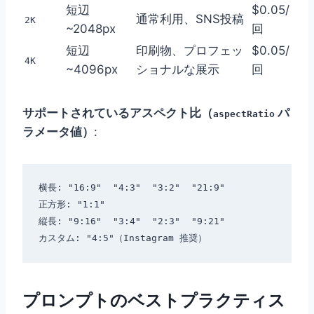
短辺
$0.05/
通常利用、SNS投稿
2K
~2048px
回
短辺
印刷物、プロフェッ
$0.05/
4K
~4096px
ショナルな展示
回
サポートされているアスペクト比（
パ
aspectRatio
ラメータ値）
:
横長: "16:9"  "4:3"  "3:2"  "21:9"

正方形: "1:1"

縦長: "9:16"  "3:4"  "2:3"  "9:21"

プロンプトのベストプラクティス