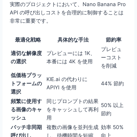
実際のプロジェクトにおいて、Nano Banana Pro
API の呼び出しコストを合理的に制御することは
非常に重要です。
最適化戦略
具体的な手法
節約率
プレビュ
適切な解像度
プレビューには 1K、
ーコスト
の選択
本番には 4K を使用
を削減
低価格プラッ
KIE.ai の代わりに
トフォームの
44% 節約
APIYI を使用
選択
頻繁に使用す
同じプロンプトの結果
50% 以上
る画像のキャ
をキャッシュして再利
節約
ッシュ
用
バッチ非同期
複数の画像を並列生成
効率 50%
呼び出し
し、待機時間を短縮
向上