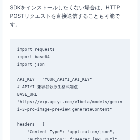
SDKをインストールしたくない場合は、HTTP
POSTリクエストを直接送信することも可能で
す。
import requests

import base64

import json

API_KEY = "YOUR_APIYI_API_KEY"

# APIYI 兼容谷歌原生格式端点

BASE_URL = 
"https://vip.apiyi.com/v1beta/models/gemin
i-3-pro-image-preview:generateContent"

headers = {

    "Content-Type": "application/json",

    "Authorization": f"Bearer {API_KEY}"
