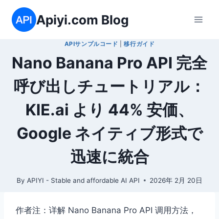
内
Apiyi.com Blog
容
を
APIサンプルコード
|
移行ガイド
ス
Nano Banana Pro API 完全
キ
ッ
呼び出しチュートリアル：
プ
KIE.ai より 44% 安価、
Google ネイティブ形式で
迅速に統合
By
APIYI - Stable and affordable AI API
2026年 2月 20日
作者注：详解 Nano Banana Pro API 调用方法，