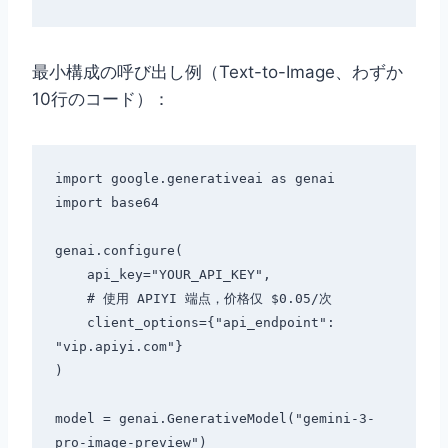
最小構成の呼び出し例（Text-to-Image、わずか
10行のコード）：
import google.generativeai as genai

import base64

genai.configure(

    api_key="YOUR_API_KEY",

    # 使用 APIYI 端点，价格仅 $0.05/次

    client_options={"api_endpoint": 
"vip.apiyi.com"}

)

model = genai.GenerativeModel("gemini-3-
pro-image-preview")
