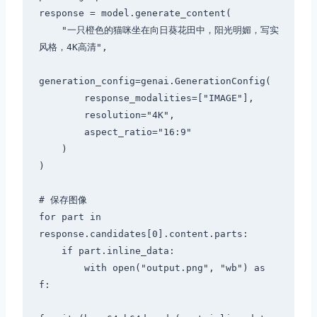
response = model.generate_content(

    "一只橙色的猫咪坐在向日葵花田中，阳光明媚，写实
风格，4K高清",

generation_config=genai.GenerationConfig(

        response_modalities=["IMAGE"],

        resolution="4K",

        aspect_ratio="16:9"

    )

)

# 保存图像

for part in 
response.candidates[0].content.parts:

    if part.inline_data:

        with open("output.png", "wb") as 
f:
