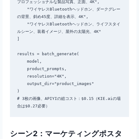
プロフェッショナルな製品写真、正面、4K",

    "ワイヤレスBluetoothヘッドホン、ダークグレー
の背景、斜め45度、詳細を表示、4K",

    "ワイヤレスBluetoothヘッドホン、ライフスタイ
ルシーン、装着イメージ、屋外の太陽光、4K"

]

results = batch_generate(

    model,

    product_prompts,

    resolution="4K",

    output_dir="product_images"

)

# 3枚の画像、APIYIの総コスト：$0.15（KIE.aiの場
シーン2：マーケティングポスタ