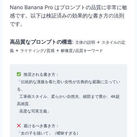
Nano Banana Pro はプロンプトの品質に非常に敏
感です。以下は検証済みの効果的な書き方の法則
です。
高品質なプロンプトの構造
:
+
主体の説明
スタイルの定
+
+
義
ライティング/質感
解像度/品質キーワード
 推奨される書き方：

「伝統的な漢服を着た若い女性が古典的な庭園に立ってい
る、

 工筆画スタイル、柔らかい自然光、細部まで豊か、4K超
高画質、

 高度な写実主義」

 避けるべき書き方：
