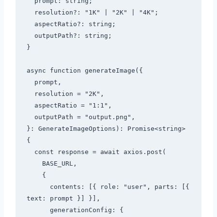
  prompt: string;

  resolution?: "1K" | "2K" | "4K";

  aspectRatio?: string;

  outputPath?: string;

}

async function generateImage({

  prompt,

  resolution = "2K",

  aspectRatio = "1:1",

  outputPath = "output.png",

}: GenerateImageOptions): Promise<string> 
{

  const response = await axios.post(

    BASE_URL,

    {

      contents: [{ role: "user", parts: [{ 
text: prompt }] }],

      generationConfig: {
