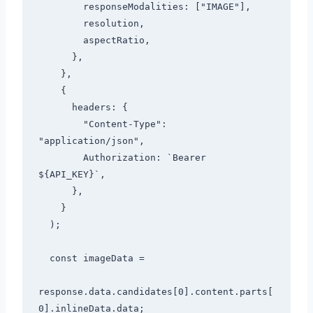
        responseModalities: ["IMAGE"],

        resolution,

        aspectRatio,

      },

    },

    {

      headers: {

        "Content-Type": 
"application/json",

        Authorization: `Bearer 
${API_KEY}`,

      },

    }

  );

  const imageData =

response.data.candidates[0].content.parts[
0].inlineData.data;
