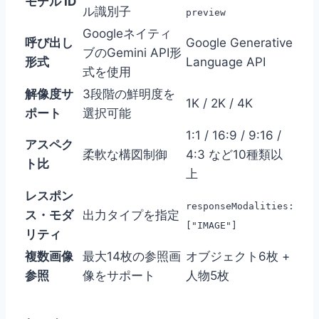
モデル ID
ル識別子
preview
Googleネイティ
呼び出し
Google Generative
ブのGemini API形
形式
Language API
式を使用
解像度サ
3段階の鮮明度を
1K / 2K / 4K
ポート
選択可能
1:1 / 16:9 / 9:16 /
アスペク
柔軟な構図制御
4:3 など10種類以
ト比
上
レスポン
responseModalities:
ス・モダ
出力タイプを指定
["IMAGE"]
リティ
複数画像
最大14枚の参照画
オブジェクト6枚 +
参照
像をサポート
人物5枚