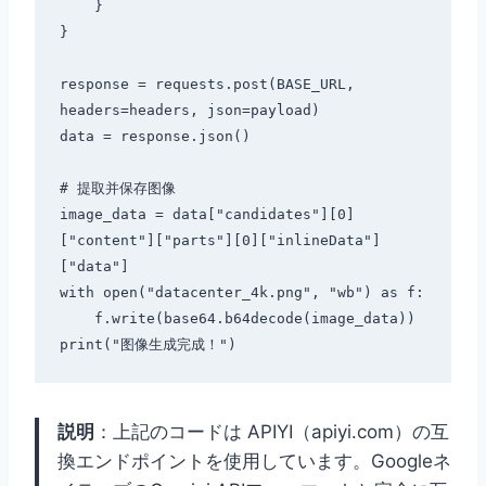
    }

}

response = requests.post(BASE_URL, 
headers=headers, json=payload)

data = response.json()

# 提取并保存图像

image_data = data["candidates"][0]
["content"]["parts"][0]["inlineData"]
["data"]

with open("datacenter_4k.png", "wb") as f:

    f.write(base64.b64decode(image_data))

説明
：上記のコードは APIYI（apiyi.com）の互
換エンドポイントを使用しています。Googleネ