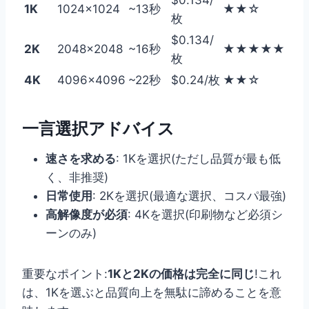
$0.134/
1K
1024×1024
~13秒
★★☆
枚
$0.134/
2K
2048×2048
~16秒
★★★★★
枚
4K
4096×4096
~22秒
$0.24/枚
★★☆
一言選択アドバイス
速さを求める
: 1Kを選択(ただし品質が最も低
く、非推奨)
日常使用
: 2Kを選択(最適な選択、コスパ最強)
高解像度が必須
: 4Kを選択(印刷物など必須シ
ーンのみ)
重要なポイント:
1Kと2Kの価格は完全に同じ
!これ
は、1Kを選ぶと品質向上を無駄に諦めることを意