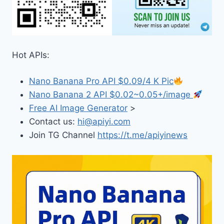
Hot APIs:
Nano Banana Pro API $0.09/4 K Pic
Nano Banana 2 API $0.02~0.05+/image
Free AI Image Generator
>
Contact us:
hi@apiyi.com
Join TG Channel
https://t.me/apiyinews