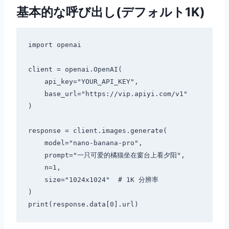
基本的な呼び出し(デフォルト1K)
import openai

client = openai.OpenAI(

    api_key="YOUR_API_KEY",

    base_url="https://vip.apiyi.com/v1"

)

response = client.images.generate(

    model="nano-banana-pro",

    prompt="一只可爱的橘猫坐在窗台上看夕阳",

    n=1,

    size="1024x1024"  # 1K 分辨率

)
