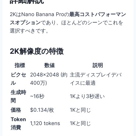
2KはNano Banana Proの
最高コストパフォーマン
スオプション
であり、ほとんどのシーンでこれを
選択すべきです。
2K解像度の特徴
指標
数値
説明
ピクセ
2048×2048 (約
主流ディスプレイデバ
ル
400万)
イスに最適
生成時
~16秒
1Kより3秒遅い
間
価格
$0.134/枚
1Kと同じ
Token
1,120 tokens
1Kと同じ
消費