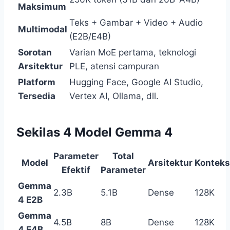
Maksimum
Teks + Gambar + Video + Audio
Multimodal
(E2B/E4B)
Sorotan
Varian MoE pertama, teknologi
Arsitektur
PLE, atensi campuran
Platform
Hugging Face, Google AI Studio,
Tersedia
Vertex AI, Ollama, dll.
Sekilas 4 Model Gemma 4
Parameter
Total
Model
Arsitektur
Konteks
Efektif
Parameter
Gemma
2.3B
5.1B
Dense
128K
4 E2B
Gemma
4.5B
8B
Dense
128K
4 E4B