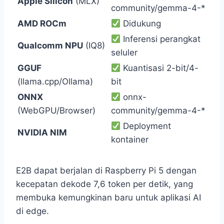
Apple Silicon
(MLX)
community/gemma-4-*
AMD ROCm
Didukung
Inferensi perangkat
Qualcomm NPU
(IQ8)
seluler
GGUF
Kuantisasi 2-bit/4-
(llama.cpp/Ollama)
bit
ONNX
onnx-
(WebGPU/Browser)
community/gemma-4-*
Deployment
NVIDIA NIM
kontainer
E2B dapat berjalan di Raspberry Pi 5 dengan
kecepatan dekode 7,6 token per detik, yang
membuka kemungkinan baru untuk aplikasi AI
di edge.