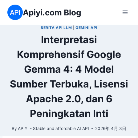
Skip
Apiyi.com Blog
to
content
BERITA API LLM
|
GEMINI API
Interpretasi
Komprehensif Google
Gemma 4: 4 Model
Sumber Terbuka, Lisensi
Apache 2.0, dan 6
Peningkatan Inti
By
APIYI - Stable and affordable AI API
2026年 4月 3日