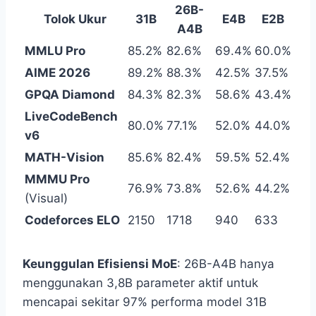
26B-
Tolok Ukur
31B
E4B
E2B
A4B
MMLU Pro
85.2%
82.6%
69.4%
60.0%
AIME 2026
89.2%
88.3%
42.5%
37.5%
GPQA Diamond
84.3%
82.3%
58.6%
43.4%
LiveCodeBench
80.0%
77.1%
52.0%
44.0%
v6
MATH-Vision
85.6%
82.4%
59.5%
52.4%
MMMU Pro
76.9%
73.8%
52.6%
44.2%
(Visual)
Codeforces ELO
2150
1718
940
633
Keunggulan Efisiensi MoE
: 26B-A4B hanya
menggunakan 3,8B parameter aktif untuk
mencapai sekitar 97% performa model 31B