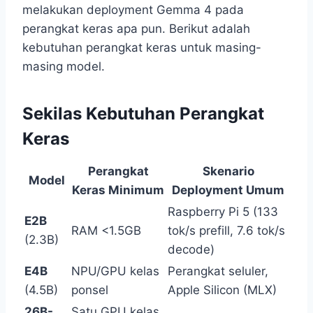
melakukan deployment Gemma 4 pada
perangkat keras apa pun. Berikut adalah
kebutuhan perangkat keras untuk masing-
masing model.
Sekilas Kebutuhan Perangkat
Keras
Perangkat
Skenario
Model
Keras Minimum
Deployment Umum
Raspberry Pi 5 (133
E2B
RAM <1.5GB
tok/s prefill, 7.6 tok/s
(2.3B)
decode)
E4B
NPU/GPU kelas
Perangkat seluler,
(4.5B)
ponsel
Apple Silicon (MLX)
26B-
Satu GPU kelas