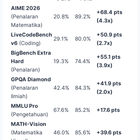
AIME 2026
+68.4 pts
(Penalaran
20.8%
89.2%
(4.3x)
Matematika)
LiveCodeBench
+50.9 pts
29.1%
80.0%
v6
(Coding)
(2.7x)
BigBench Extra
+55.1 pts
Hard
19.3%
74.4%
(3.9x)
(Penalaran)
GPQA Diamond
+41.9 pts
(Penalaran
42.4%
84.3%
(2.0x)
Ilmiah)
MMLU Pro
67.6%
85.2%
+17.6 pts
(Pengetahuan)
MATH-Vision
(Matematika
46.0%
85.6%
+39.6 pts