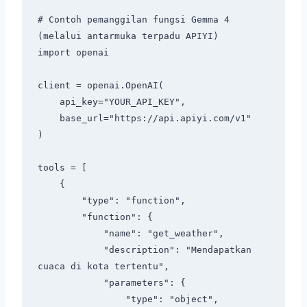
# Contoh pemanggilan fungsi Gemma 4 
(melalui antarmuka terpadu APIYI)

import openai

client = openai.OpenAI(

    api_key="YOUR_API_KEY",

    base_url="https://api.apiyi.com/v1"

)

tools = [

    {

        "type": "function",

        "function": {

            "name": "get_weather",

            "description": "Mendapatkan 
cuaca di kota tertentu",

            "parameters": {

                "type": "object",
