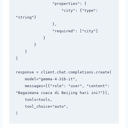
                "properties": {

                    "city": {"type": 
"string"}

                },

                "required": ["city"]

            }

        }

    }

]

response = client.chat.completions.create(

    model="gemma-4-31b-it",

    messages=[{"role": "user", "content": 
"Bagaimana cuaca di Beijing hari ini?"}],

    tools=tools,

    tool_choice="auto",
