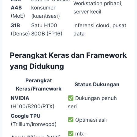
Workstation pribadi,
A4B
konsumen
server kecil
(MoE)
(kuantisasi)
31B
Satu H100
Inferensi cloud, pusat
(Dense)
80GB (FP16)
data
Perangkat Keras dan Framework
yang Didukung
Perangkat
Status Dukungan
Keras/Framework
NVIDIA
Dukungan penuh
(H100/B200/RTX)
seri
Google TPU
Optimasi asli
(Trillium/Ironwood)
mlx-