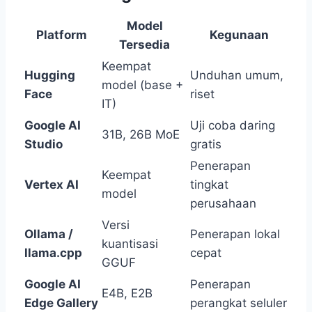
Model
Platform
Kegunaan
Tersedia
Keempat
Hugging
Unduhan umum,
model (base +
Face
riset
IT)
Google AI
Uji coba daring
31B, 26B MoE
Studio
gratis
Penerapan
Keempat
Vertex AI
tingkat
model
perusahaan
Versi
Ollama /
Penerapan lokal
kuantisasi
llama.cpp
cepat
GGUF
Google AI
Penerapan
E4B, E2B
Edge Gallery
perangkat seluler