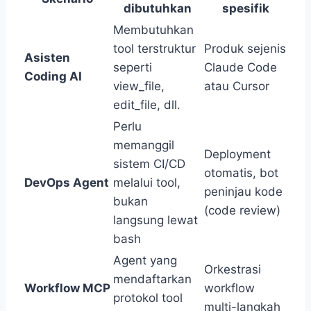
dibutuhkan
spesifik
Membutuhkan
tool terstruktur
Produk sejenis
Asisten
seperti
Claude Code
Coding AI
view_file,
atau Cursor
edit_file, dll.
Perlu
memanggil
Deployment
sistem CI/CD
otomatis, bot
DevOps Agent
melalui tool,
peninjau kode
bukan
(code review)
langsung lewat
bash
Agent yang
Orkestrasi
mendaftarkan
Workflow MCP
workflow
protokol tool
multi-langkah