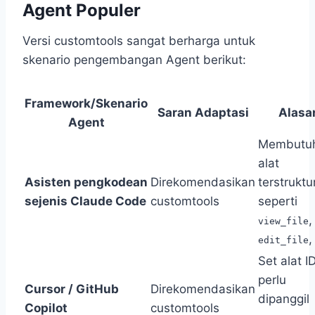
Agent Populer
Versi customtools sangat berharga untuk
skenario pengembangan Agent berikut:
Framework/Skenario
Saran Adaptasi
Alasa
Agent
Membutu
alat
Asisten pengkodean
Direkomendasikan
terstruktu
sejenis Claude Code
customtools
seperti
,
view_file
,
edit_file
Set alat I
perlu
Cursor / GitHub
Direkomendasikan
dipanggil
Copilot
customtools