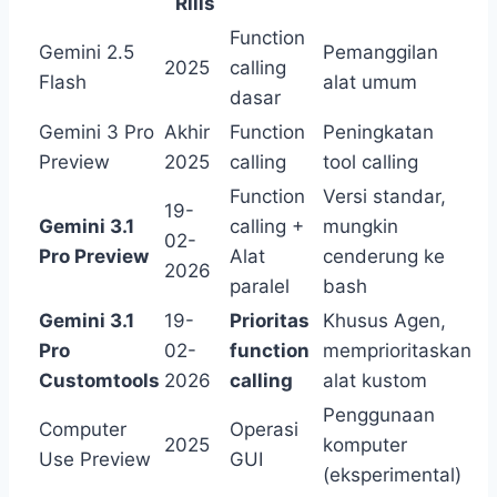
Rilis
Function
Gemini 2.5
Pemanggilan
2025
calling
Flash
alat umum
dasar
Gemini 3 Pro
Akhir
Function
Peningkatan
Preview
2025
calling
tool calling
Function
Versi standar,
19-
Gemini 3.1
calling +
mungkin
02-
Pro Preview
Alat
cenderung ke
2026
paralel
bash
Gemini 3.1
19-
Prioritas
Khusus Agen,
Pro
02-
function
memprioritaskan
Customtools
2026
calling
alat kustom
Penggunaan
Computer
Operasi
2025
komputer
Use Preview
GUI
(eksperimental)