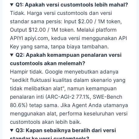
Q1: Apakah versi customtools lebih mahal?
Tidak. Harga versi customtools dan versi
standar sama persis: Input $2.00 / 1M token,
Output $12.00 / 1M token. Melalui platform
APIYI apiyi.com, kedua versi menggunakan API
Key yang sama, tanpa biaya tambahan.
Q2: Apakah kemampuan penalaran versi
customtools akan melemah?
Hampir tidak. Google menyebutkan adanya
"sedikit fluktuasi kualitas dalam skenario yang
tidak melibatkan alat", namun kemampuan
penalaran inti (ARC-AGI-2 77.1%, SWE-Bench
80.6%) tetap sama. Jika Agent Anda utamanya
menggunakan alat, performa keseluruhan versi
customtools akan lebih baik.
Q3: Kapan sebaiknya beralih dari versi
standar ke versi customtools?