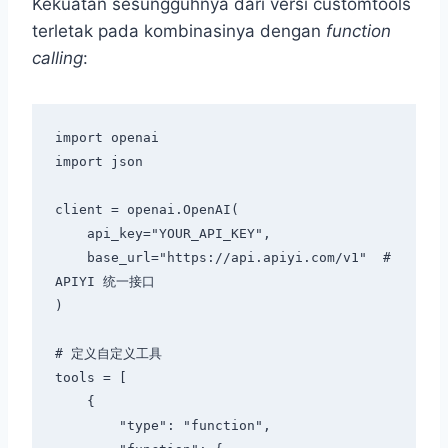
Kekuatan sesungguhnya dari versi customtools
terletak pada kombinasinya dengan
function
calling
:
import openai

import json

client = openai.OpenAI(

    api_key="YOUR_API_KEY",

    base_url="https://api.apiyi.com/v1"  # 
APIYI 统一接口

)

# 定义自定义工具

tools = [

    {

        "type": "function",
