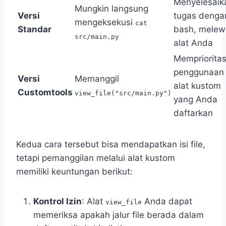
Menyelesaik
Mungkin langsung
Versi
tugas denga
mengeksekusi
cat
Standar
bash, melew
src/main.py
alat Anda
Mempriorita
penggunaan
Versi
Memanggil
alat kustom
Customtools
view_file("src/main.py")
yang Anda
daftarkan
Kedua cara tersebut bisa mendapatkan isi file,
tetapi pemanggilan melalui alat kustom
memiliki keuntungan berikut:
Kontrol Izin
: Alat
Anda dapat
view_file
memeriksa apakah jalur file berada dalam