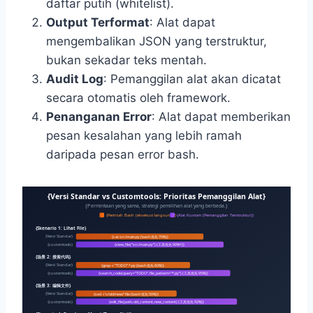
daftar putih (whitelist).
Output Terformat
: Alat dapat
mengembalikan JSON yang terstruktur,
bukan sekadar teks mentah.
Audit Log
: Pemanggilan alat akan dicatat
secara otomatis oleh framework.
Penanganan Error
: Alat dapat memberikan
pesan kesalahan yang lebih ramah
daripada pesan error bash.
{Versi Standar vs Customtools: Prioritas Pemanggilan Alat}
{Permintaan yang sama, strategi pemilihan alat yang berbeda.}
{Perintah Bash (eksekusi langsung)}
{Alat Kustom (Pemanggilan Terstruktur)}
{Skenario 1: Lihat File}
{Versi Standar}
{cat src/main.py (bash 优先 70%)}
{customtools}
{view_file(“src/main.py”) (工具优先 90%+)}
{场景 2: 搜索代码}
{Versi Standar}
{grep -r “TODO” *.py (bash 优先 60%)}
{customtools}
{search_code(query=”TODO”, file_pattern=”*.py”) (工具优先 95%)}
{场景 3: 编辑文件}
{Versi Standar}
{sed -i ‘s/old/new/’ file (bash 优先 50%)}
{customtools}
{edit_file(path, old_content, new_content) (工具优先 92%)}