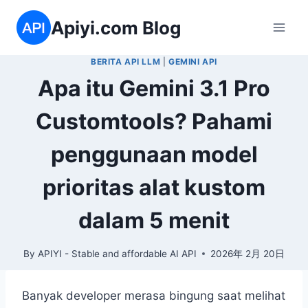
Skip
Apiyi.com Blog
to
content
BERITA API LLM
|
GEMINI API
Apa itu Gemini 3.1 Pro
Customtools? Pahami
penggunaan model
prioritas alat kustom
dalam 5 menit
By
APIYI - Stable and affordable AI API
2026年 2月 20日
Banyak developer merasa bingung saat melihat