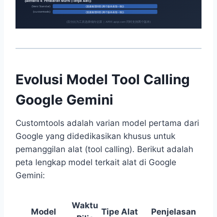
{Skenario 4: Penalaran Murni (Tanpa Alat)}
{Versi Standar}
{直接推理回答 (两个版本表现一致)}
{customtools}
{直接推理回答 (两个版本表现一致)}
{百分比为工具选择倾向估算 | APIYI apiyi.com 同时支持两个版本}
Evolusi Model Tool Calling
Google Gemini
Customtools adalah varian model pertama dari
Google yang didedikasikan khusus untuk
pemanggilan alat (tool calling). Berikut adalah
peta lengkap model terkait alat di Google
Gemini:
Waktu
Model
Tipe Alat
Penjelasan