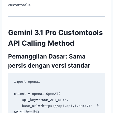
.
customtools
Gemini 3.1 Pro Customtools
API Calling Method
Pemanggilan Dasar: Sama
persis dengan versi standar
import openai

client = openai.OpenAI(

    api_key="YOUR_API_KEY",

    base_url="https://api.apiyi.com/v1"  # 
APIYI 统一接口
