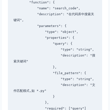
        "function": {

            "name": "search_code",

            "description": "在代码库中搜索关
键词",

            "parameters": {

                "type": "object",

                "properties": {

                    "query": {

                        "type": "string",

                        "description": "搜
索关键词"

                    },

                    "file_pattern": {

                        "type": "string",

                        "description": "文
件匹配模式,如 *.py"

                    }

                },

                "required": ["query"]
