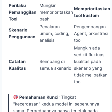
Perilaku
Mungkin
Memprioritaskan
Pemanggilan
memprioritaskan
tool kustom
Tool
bash
Penalaran
Pengembangan
Skenario
umum, coding,
Agent, orkestrasi
Penggunaan
analisis
tool
Mungkin ada
sedikit fluktuasi
Catatan
Seimbang di
kualitas pada
Kualitas
semua skenario
skenario yang
tidak melibatkan
tool
Pemahaman Kunci
: Tingkat
"kecerdasan" kedua model ini sepenuhnya
sama. Perbedaannya hanya terletak pada