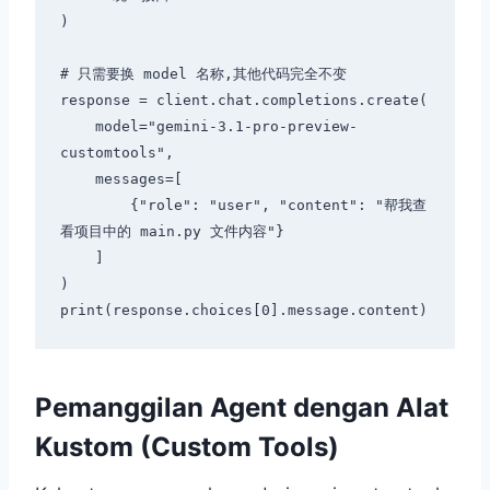
)

# 只需要换 model 名称,其他代码完全不变

response = client.chat.completions.create(

    model="gemini-3.1-pro-preview-
customtools",

    messages=[

        {"role": "user", "content": "帮我查
看项目中的 main.py 文件内容"}

    ]

)

Pemanggilan Agent dengan Alat
Kustom (Custom Tools)