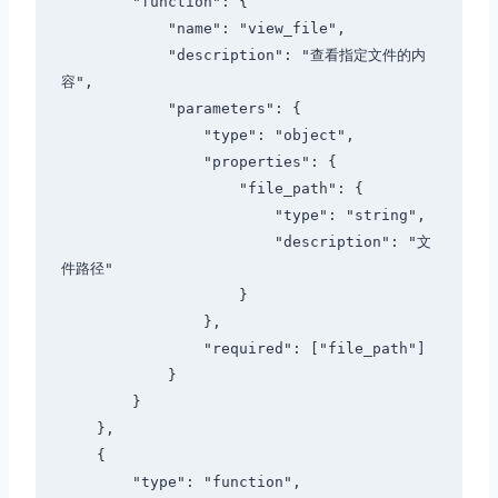
        "function": {

            "name": "view_file",

            "description": "查看指定文件的内
容",

            "parameters": {

                "type": "object",

                "properties": {

                    "file_path": {

                        "type": "string",

                        "description": "文
件路径"

                    }

                },

                "required": ["file_path"]

            }

        }

    },

    {

        "type": "function",
