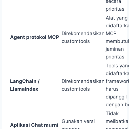
secara
prioritas
Alat yang
didaftark
Direkomendasikan
MCP
Agent protokol MCP
customtools
membutu
jaminan
prioritas
Tools yan
didaftark
LangChain /
Direkomendasikan
framewor
LlamaIndex
customtools
harus
dipanggil
dengan b
Tidak
Gunakan versi
melibatka
Aplikasi Chat murni