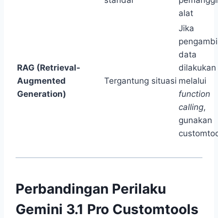
standar
pemanggi
alat
Jika
pengambi
data
RAG (Retrieval-
dilakukan
Augmented
Tergantung situasi
melalui
Generation)
function
calling
,
gunakan
customtoo
Perbandingan Perilaku
Gemini 3.1 Pro Customtools