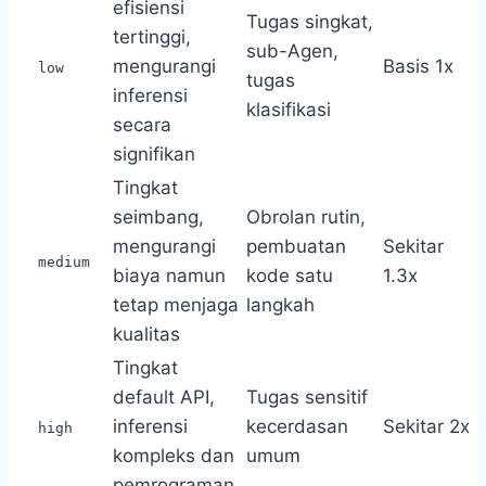
efisiensi
Tugas singkat,
tertinggi,
sub-Agen,
mengurangi
Basis 1x
low
tugas
inferensi
klasifikasi
secara
signifikan
Tingkat
seimbang,
Obrolan rutin,
mengurangi
pembuatan
Sekitar
medium
biaya namun
kode satu
1.3x
tetap menjaga
langkah
kualitas
Tingkat
default API,
Tugas sensitif
inferensi
kecerdasan
Sekitar 2x
high
kompleks dan
umum
pemrograman