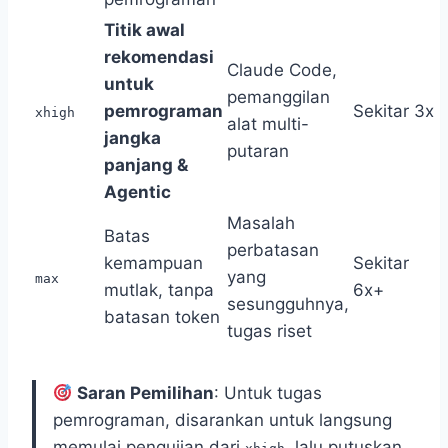
Titik awal
rekomendasi
Claude Code,
untuk
pemanggilan
pemrograman
Sekitar 3x
xhigh
alat multi-
jangka
putaran
panjang &
Agentic
Masalah
Batas
perbatasan
kemampuan
Sekitar
yang
max
mutlak, tanpa
6x+
sesungguhnya,
batasan token
tugas riset
Saran Pemilihan
: Untuk tugas
pemrograman, disarankan untuk langsung
memulai pengujian dari
, lalu putuskan