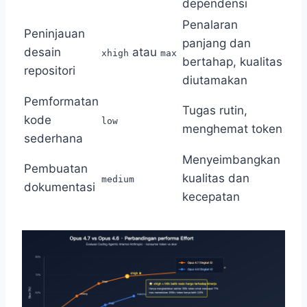
dependensi
Penalaran
Peninjauan
panjang dan
desain
atau
xhigh
max
bertahap, kualitas
repositori
diutamakan
Pemformatan
Tugas rutin,
kode
low
menghemat token
sederhana
Menyeimbangkan
Pembuatan
kualitas dan
medium
dokumentasi
kecepatan