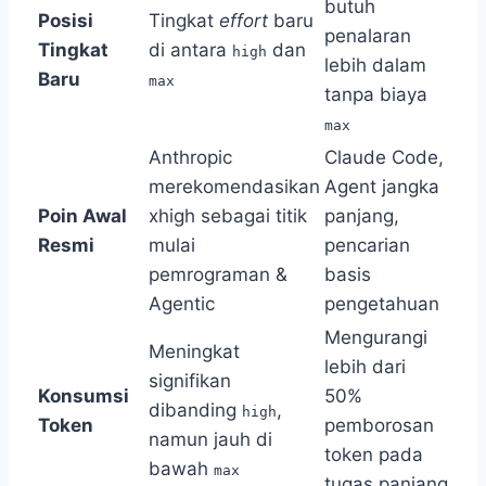
butuh
Posisi
Tingkat
effort
baru
penalaran
Tingkat
di antara
dan
high
lebih dalam
Baru
max
tanpa biaya
max
Anthropic
Claude Code,
merekomendasikan
Agent jangka
Poin Awal
xhigh sebagai titik
panjang,
Resmi
mulai
pencarian
pemrograman &
basis
Agentic
pengetahuan
Mengurangi
Meningkat
lebih dari
signifikan
Konsumsi
50%
dibanding
,
high
Token
pemborosan
namun jauh di
token pada
bawah
max
tugas panjang