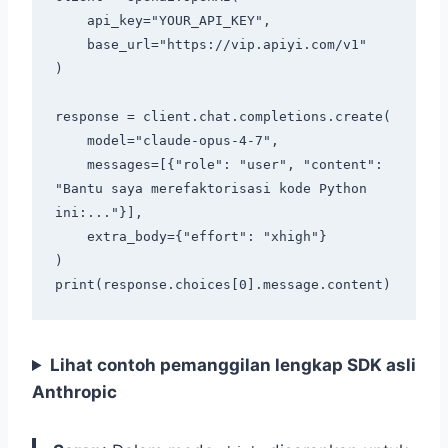
    api_key="YOUR_API_KEY",

    base_url="https://vip.apiyi.com/v1"

)

response = client.chat.completions.create(

    model="claude-opus-4-7",

    messages=[{"role": "user", "content": 
"Bantu saya merefaktorisasi kode Python 
ini:..."}],

    extra_body={"effort": "xhigh"}

)

Lihat contoh pemanggilan lengkap SDK asli
Anthropic