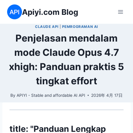
Skip
Apiyi.com Blog
to
content
CLAUDE API
|
PEMROGRAMAN AI
Penjelasan mendalam
mode Claude Opus 4.7
xhigh: Panduan praktis 5
tingkat effort
By
APIYI - Stable and affordable AI API
2026年 4月 17日
title: "Panduan Lengkap