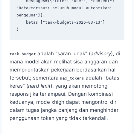
    messages=[{"role": "user", "content": 
"Refaktorisasi seluruh modul autentikasi 
pengguna"}],

    betas=["task-budgets-2026-03-13"]

adalah "saran lunak" (
advisory
), di
task_budget
mana model akan melihat sisa anggaran dan
memprioritaskan pekerjaan berdasarkan hal
tersebut; sementara
adalah "batas
max_tokens
keras" (
hard limit
), yang akan memotong
respons jika terlampaui. Dengan kombinasi
keduanya, mode xhigh dapat mengontrol diri
dalam tugas jangka panjang dan menghindari
penggunaan token yang tidak terkendali.