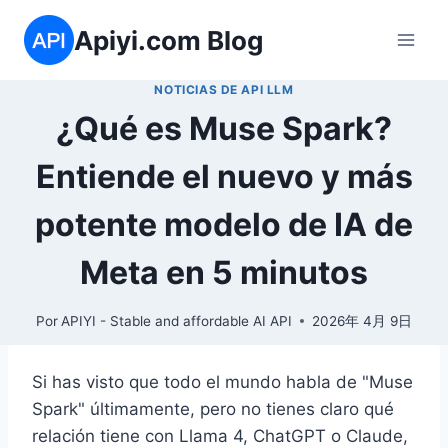
Saltar
Apiyi.com Blog
al
contenido
NOTICIAS DE API LLM
¿Qué es Muse Spark?
Entiende el nuevo y más
potente modelo de IA de
Meta en 5 minutos
Por
APIYI - Stable and affordable AI API
2026年 4月 9日
Si has visto que todo el mundo habla de "Muse
Spark" últimamente, pero no tienes claro qué
relación tiene con Llama 4, ChatGPT o Claude,