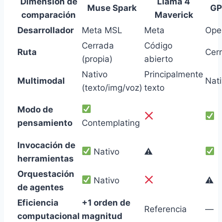
Dimensión de
Llama 4
Muse Spark
GP
comparación
Maverick
Desarrollador
Meta MSL
Meta
Ope
Cerrada
Código
Ruta
Cer
(propia)
abierto
Nativo
Principalmente
Multimodal
Nat
(texto/img/voz)
texto
Modo de
pensamiento
Contemplating
Invocación de
Nativo
⚠
herramientas
Orquestación
Nativo
⚠
de agentes
Eficiencia
+1 orden de
Referencia
—
computacional
magnitud