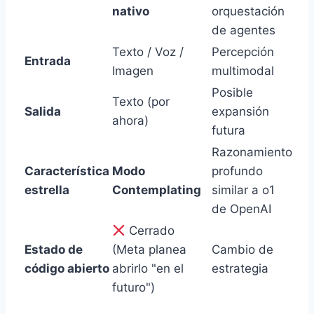
nativo
orquestación
de agentes
Texto / Voz /
Percepción
Entrada
Imagen
multimodal
Posible
Texto (por
Salida
expansión
ahora)
futura
Razonamiento
Característica
Modo
profundo
estrella
Contemplating
similar a o1
de OpenAI
Cerrado
Estado de
(Meta planea
Cambio de
código abierto
abrirlo "en el
estrategia
futuro")