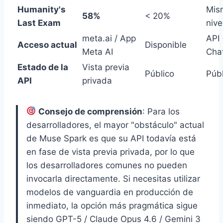
Humanity's
Mis
58%
< 20%
Last Exam
nive
meta.ai / App
API
Acceso actual
Disponible
Meta AI
Cha
Estado de la
Vista previa
Público
Públ
API
privada
Consejo de comprensión
: Para los
desarrolladores, el mayor "obstáculo" actual
de Muse Spark es que su API todavía está
en fase de vista previa privada, por lo que
los desarrolladores comunes no pueden
invocarla directamente. Si necesitas utilizar
modelos de vanguardia en producción de
inmediato, la opción más pragmática sigue
siendo GPT-5 / Claude Opus 4.6 / Gemini 3