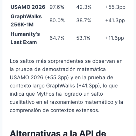
USAMO 2026
97.6%
42.3%
+55.3pp
GraphWalks
80.0%
38.7%
+41.3pp
256K-1M
Humanity's
64.7%
53.1%
+11.6pp
Last Exam
Los saltos más sorprendentes se observan en
la prueba de demostración matemática
USAMO 2026 (+55.3pp) y en la prueba de
contexto largo GraphWalks (+41.3pp), lo que
indica que Mythos ha logrado un salto
cualitativo en el razonamiento matemático y la
comprensión de contextos extensos.
Alternativas a la API de