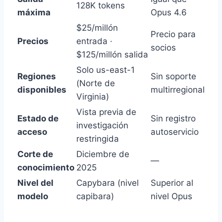
128K tokens
máxima
Opus 4.6
$25/millón
Precio para
Precios
entrada ·
socios
$125/millón salida
Solo us-east-1
Regiones
Sin soporte
(Norte de
disponibles
multirregional
Virginia)
Vista previa de
Estado de
Sin registro
investigación
acceso
autoservicio
restringida
Corte de
Diciembre de
—
conocimiento
2025
Nivel del
Capybara (nivel
Superior al
modelo
capibara)
nivel Opus