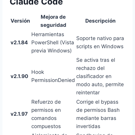
Claude Code
Mejora de
Versión
Descripción
seguridad
Herramientas
Soporte nativo para
v2.1.84
PowerShell (Vista
scripts en Windows
previa Windows)
Se activa tras el
rechazo del
Hook
v2.1.90
clasificador en
PermissionDenied
modo auto, permite
reintentar
Refuerzo de
Corrige el bypass
permisos en
de permisos Bash
v2.1.97
comandos
mediante barras
compuestos
invertidas