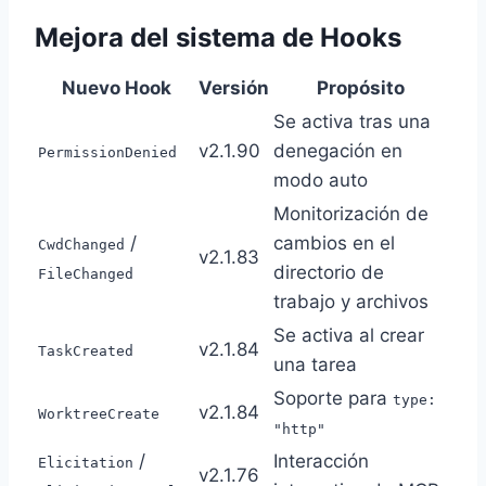
Mejora del sistema de Hooks
Nuevo Hook
Versión
Propósito
Se activa tras una
v2.1.90
denegación en
PermissionDenied
modo auto
Monitorización de
/
cambios en el
CwdChanged
v2.1.83
directorio de
FileChanged
trabajo y archivos
Se activa al crear
v2.1.84
TaskCreated
una tarea
Soporte para
type:
v2.1.84
WorktreeCreate
"http"
/
Interacción
Elicitation
v2.1.76