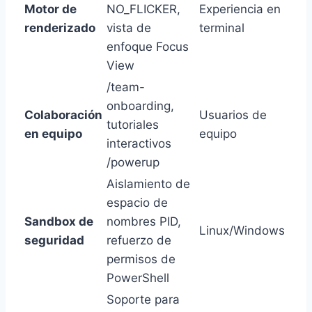
Motor de
NO_FLICKER,
Experiencia en
renderizado
vista de
terminal
enfoque Focus
View
/team-
onboarding,
Colaboración
Usuarios de
tutoriales
en equipo
equipo
interactivos
/powerup
Aislamiento de
espacio de
Sandbox de
nombres PID,
Linux/Windows
seguridad
refuerzo de
permisos de
PowerShell
Soporte para