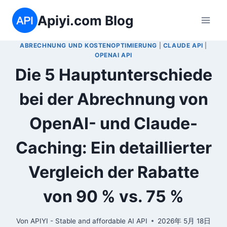
Zum
Apiyi.com Blog
Inhalt
springen
ABRECHNUNG UND KOSTENOPTIMIERUNG
|
CLAUDE API
|
OPENAI API
Die 5 Hauptunterschiede
bei der Abrechnung von
OpenAI- und Claude-
Caching: Ein detaillierter
Vergleich der Rabatte
von 90 % vs. 75 %
Von
APIYI - Stable and affordable AI API
2026年 5月 18日