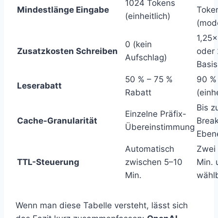
1024 Tokens
Mindestlänge Eingabe
Toke
(einheitlich)
(mod
1,25×
0 (kein
Zusatzkosten Schreiben
oder 
Aufschlag)
Basis
50 % – 75 %
90 %
Leserabatt
Rabatt
(einhe
Bis z
Einzelne Präfix-
Cache-Granularität
Break
Übereinstimmung
Eben
Automatisch
Zwei 
TTL-Steuerung
zwischen 5–10
Min. 
Min.
wähl
Wenn man diese Tabelle versteht, lässt sich