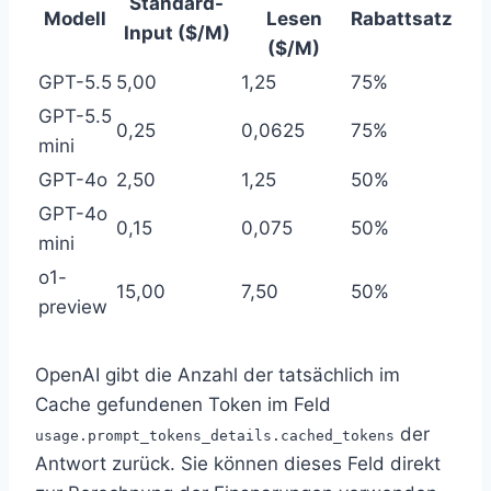
Standard-
Modell
Lesen
Rabattsatz
Input ($/M)
($/M)
GPT-5.5
5,00
1,25
75%
GPT-5.5
0,25
0,0625
75%
mini
GPT-4o
2,50
1,25
50%
GPT-4o
0,15
0,075
50%
mini
o1-
15,00
7,50
50%
preview
OpenAI gibt die Anzahl der tatsächlich im
Cache gefundenen Token im Feld
der
usage.prompt_tokens_details.cached_tokens
Antwort zurück. Sie können dieses Feld direkt