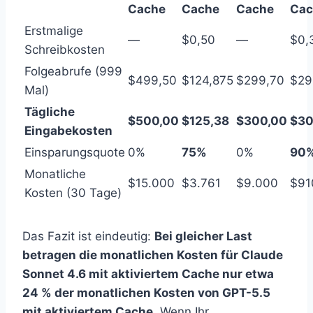
Cache
Cache
Cache
Cac
Erstmalige
—
$0,50
—
$0,
Schreibkosten
Folgeabrufe (999
$499,50
$124,875
$299,70
$29
Mal)
Tägliche
$500,00
$125,38
$300,00
$30
Eingabekosten
Einsparungsquote
0%
75%
0%
90
Monatliche
$15.000
$3.761
$9.000
$91
Kosten (30 Tage)
Das Fazit ist eindeutig:
Bei gleicher Last
betragen die monatlichen Kosten für Claude
Sonnet 4.6 mit aktiviertem Cache nur etwa
24 % der monatlichen Kosten von GPT-5.5
mit aktiviertem Cache.
Wenn Ihr