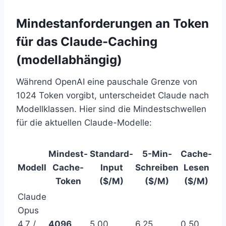
Mindestanforderungen an Token
für das Claude-Caching
(modellabhängig)
Während OpenAI eine pauschale Grenze von
1024 Token vorgibt, unterscheidet Claude nach
Modellklassen. Hier sind die Mindestschwellen
für die aktuellen Claude-Modelle:
Mindest-
Standard-
5-Min-
Cache-
Modell
Cache-
Input
Schreiben
Lesen
Token
($/M)
($/M)
($/M)
Claude
Opus
4.7 /
4096
5,00
6,25
0,50