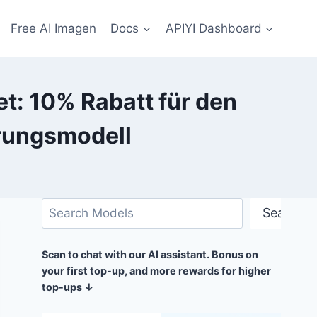
Free AI Imagen
Docs
APIYI Dashboard
t: 10% Rabatt für den
rungsmodell
Suchen
Search
Scan to chat with our AI assistant. Bonus on
your first top-up, and more rewards for higher
top-ups ↓