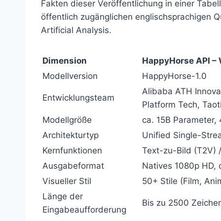
Fakten dieser Veröffentlichung in einer Tabe
öffentlich zugänglichen englischsprachigen 
Artificial Analysis.
Dimension
HappyHorse API – 
Modellversion
HappyHorse-1.0
Alibaba ATH Innovat
Entwicklungsteam
Platform Tech, Taot
Modellgröße
ca. 15B Parameter,
Architekturtyp
Unified Single-Stre
Kernfunktionen
Text-zu-Bild (T2V) /
Ausgabeformat
Natives 1080p HD, c
Visueller Stil
50+ Stile (Film, An
Länge der
Bis zu 2500 Zeiche
Eingabeaufforderung