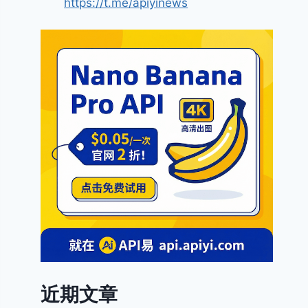
https://t.me/apiyinews
近期文章