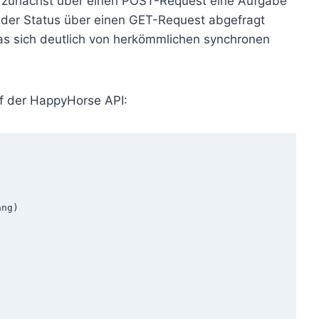
en zunächst über einen POST-Request eine Aufgabe
 der Status über einen GET-Request abgefragt
as sich deutlich von herkömmlichen synchronen
ruf der HappyHorse API:
ng)
