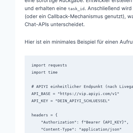
eine sofortige Rückgabe. Entwickler erstell
und erhalten eine
. Anschließend wird
task_id
(oder ein Callback-Mechanismus genutzt), w
Chat-APIs unterscheidet.
Hier ist ein minimales Beispiel für einen Auf
import requests

import time

# APIYI einheitlicher Endpunkt (nach Livega
API_BASE = "https://vip.apiyi.com/v1"

API_KEY = "DEIN_APIYI_SCHLUESSEL"

headers = {

    "Authorization": f"Bearer {API_KEY}",

    "Content-Type": "application/json"
