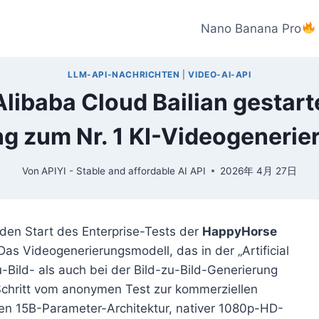
Nano Banana Pro
LLM-API-NACHRICHTEN
|
VIDEO-AI-API
libaba Cloud Bailian gestarte
g zum Nr. 1 KI-Videogenerie
Von
APIYI - Stable and affordable AI API
2026年 4月 27日
l den Start des Enterprise-Tests der
HappyHorse
Das Videogenerierungsmodell, das in der „Artificial
-Bild- als auch bei der Bild-zu-Bild-Generierung
 Schritt vom anonymen Test zur kommerziellen
len 15B-Parameter-Architektur, nativer 1080p-HD-