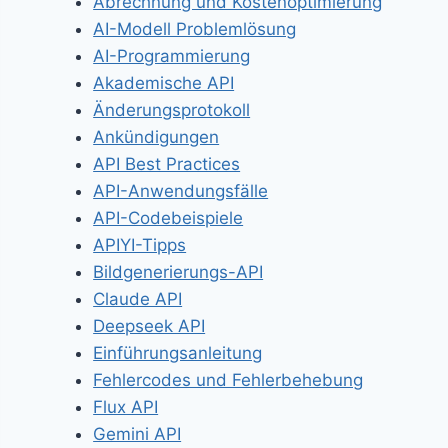
Abrechnung und Kostenoptimierung
AI-Modell Problemlösung
AI-Programmierung
Akademische API
Änderungsprotokoll
Ankündigungen
API Best Practices
API-Anwendungsfälle
API-Codebeispiele
APIYI-Tipps
Bildgenerierungs-API
Claude API
Deepseek API
Einführungsanleitung
Fehlercodes und Fehlerbehebung
Flux API
Gemini API