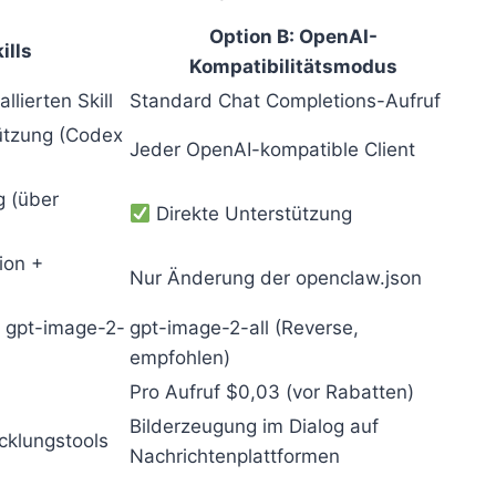
Option B: OpenAI-
ills
Kompatibilitätsmodus
llierten Skill
Standard Chat Completions-Aufruf
tützung (Codex
Jeder OpenAI-kompatible Client
g (über
Direkte Unterstützung
ion +
Nur Änderung der openclaw.json
 / gpt-image-2-
gpt-image-2-all (Reverse,
empfohlen)
Pro Aufruf $0,03 (vor Rabatten)
Bilderzeugung im Dialog auf
cklungstools
Nachrichtenplattformen