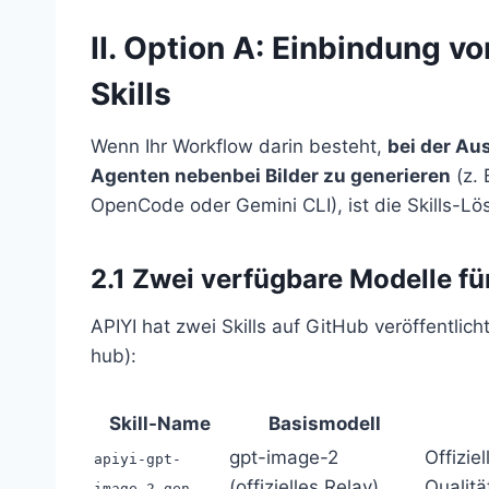
II. Option A: Einbindung v
Skills
Wenn Ihr Workflow darin besteht,
bei der A
Agenten nebenbei Bilder zu generieren
(z. 
OpenCode oder Gemini CLI), ist die Skills-L
2.1 Zwei verfügbare Modelle fü
APIYI hat zwei Skills auf GitHub veröffentlic
hub):
Skill-Name
Basismodell
gpt-image-2
Offizie
apiyi-gpt-
(offizielles Relay)
Qualitä
image-2-gen