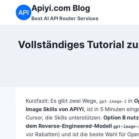
Zum
Apiyi.com Blog
Inhalt
Best AI API Router Services
springen
Vollständiges Tutorial z
Kurzfazit: Es gibt zwei Wege,
in
O
gpt-image-2
Image Skills von APIYI
, ist in 5 Minuten ein
Cursor, die Skills unterstützen.
Option B nut
dem Reverse-Engineered-Modell
gpt-image-
vor Rabatten) und ist die beste Wahl für Ope