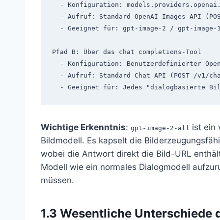
  - Konfiguration: models.providers.openai.baseUrl

  - Aufruf: Standard OpenAI Images API (POST /v1/images/generations)

  - Geeignet für: gpt-image-2 / gpt-image-1 / DALL-E 3

Pfad B: Über das chat completions-Tool

  - Konfiguration: Benutzerdefinierter OpenAI-kompatibler Provider

  - Aufruf: Standard Chat API (POST /v1/chat/completions)

Wichtige Erkenntnis
:
ist ein
gpt-image-2-all
Bildmodell. Es kapselt die Bilderzeugungsfäh
wobei die Antwort direkt die Bild-URL enthä
Modell wie ein normales Dialogmodell aufzur
müssen.
1.3 Wesentliche Unterschiede 