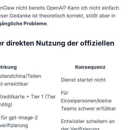
nClaw nicht bereits OpenAI? Kann ich nicht einfach
ser Gedanke ist theoretisch korrekt, stößt aber in
gängliche Probleme
.
r direkten Nutzung der offiziellen
irkung
Konsequenz
stlandchina/Teilen
Dienst startet nicht
t erreichbar
Für
reditkarte + Tier 1 (Tier
Einzelpersonen/kleine
nötig)
Teams schwer erfüllbar
für gpt-image-2
Entwickler scheitern an
erifizierung
der Verifizierung