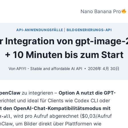
Nano Banana Pro
API-ANWENDUNGSFÄLLE
|
BILDGENERIERUNGS-API
ur Integration von gpt-image
+ 10 Minuten bis zum Start
Von
APIYI - Stable and affordable AI API
2026年 4月 30日
penClaw
zu integrieren –
Option A nutzt die GPT-
gerichtet und ideal für Clients wie Codex CLI oder
zt den OpenAI-Chat-Kompatibilitätsmodus mit
, wird pro Aufruf abgerechnet ($0,03/Aufruf
2-all
nClaw, um Bilder direkt über Plattformen wie