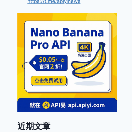
https://t.me/apiyinews
近期文章