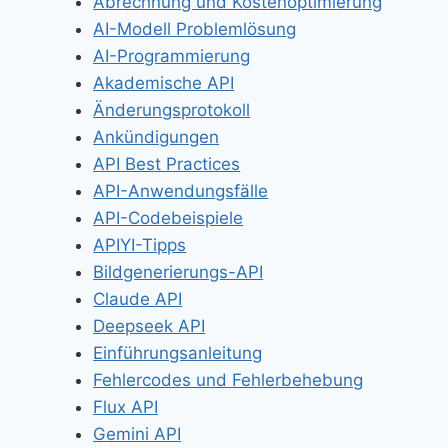
Abrechnung und Kostenoptimierung
AI-Modell Problemlösung
AI-Programmierung
Akademische API
Änderungsprotokoll
Ankündigungen
API Best Practices
API-Anwendungsfälle
API-Codebeispiele
APIYI-Tipps
Bildgenerierungs-API
Claude API
Deepseek API
Einführungsanleitung
Fehlercodes und Fehlerbehebung
Flux API
Gemini API