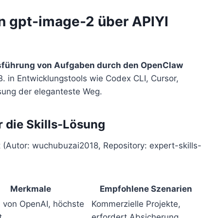
on gpt-image-2 über APIYI
usführung von Aufgaben durch den OpenClaw
B. in Entwicklungstools wie Codex CLI, Cursor,
ösung der eleganteste Weg.
r die Skills-Lösung
ht (Autor: wuchubuzai2018, Repository: expert-skills-
Merkmale
Empfohlene Szenarien
ll von OpenAI, höchste
Kommerzielle Projekte,
t
erfordert Absicherung