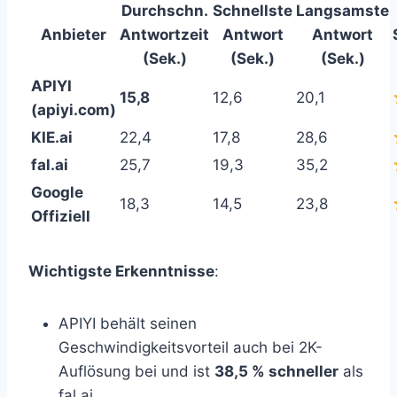
Durchschn.
Schnellste
Langsamste
Anbieter
Antwortzeit
Antwort
Antwort
(Sek.)
(Sek.)
(Sek.)
APIYI
15,8
12,6
20,1
(apiyi.com)
KIE.ai
22,4
17,8
28,6
fal.ai
25,7
19,3
35,2
Google
18,3
14,5
23,8
Offiziell
Wichtigste Erkenntnisse
:
APIYI behält seinen
Geschwindigkeitsvorteil auch bei 2K-
Auflösung bei und ist
38,5 % schneller
als
fal.ai.