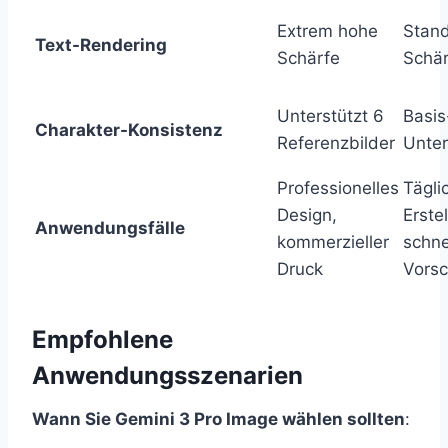
Extrem hohe
Stan
Text-Rendering
Schärfe
Schär
Unterstützt 6
Basis
Charakter-Konsistenz
Referenzbilder
Unter
Professionelles
Tägli
Design,
Erste
Anwendungsfälle
kommerzieller
schne
Druck
Vors
Empfohlene
Anwendungsszenarien
Wann Sie Gemini 3 Pro Image wählen sollten
: