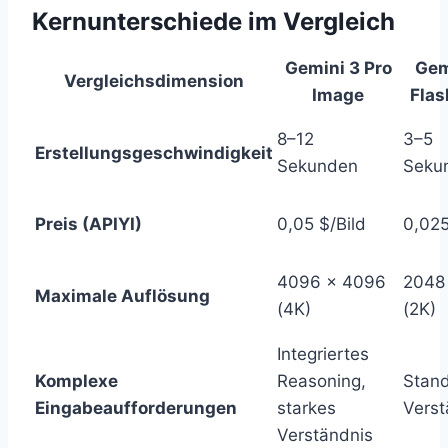
Kernunterschiede im Vergleich
Gemini 3 Pro
Gem
Vergleichsdimension
Image
Flas
8–12
3–5
Erstellungsgeschwindigkeit
Sekunden
Seku
Preis (APIYI)
0,05 $/Bild
0,025
4096 × 4096
2048
Maximale Auflösung
(4K)
(2K)
Integriertes
Komplexe
Reasoning,
Stan
Eingabeaufforderungen
starkes
Verst
Verständnis