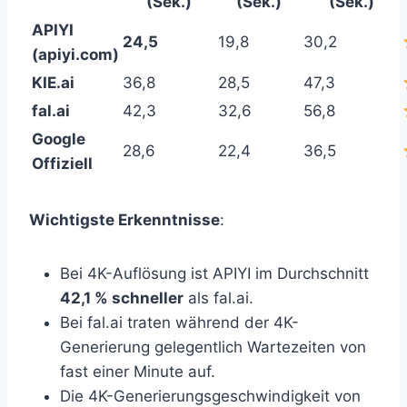
(Sek.)
(Sek.)
(Sek.)
APIYI
24,5
19,8
30,2
(apiyi.com)
KIE.ai
36,8
28,5
47,3
fal.ai
42,3
32,6
56,8
Google
28,6
22,4
36,5
Offiziell
Wichtigste Erkenntnisse
:
Bei 4K-Auflösung ist APIYI im Durchschnitt
42,1 % schneller
als fal.ai.
Bei fal.ai traten während der 4K-
Generierung gelegentlich Wartezeiten von
fast einer Minute auf.
Die 4K-Generierungsgeschwindigkeit von