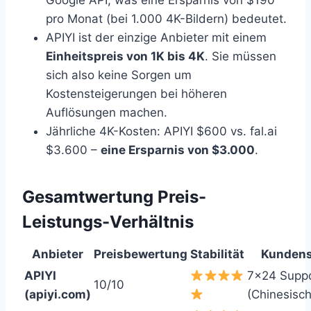
pro Monat (bei 1.000 4K-Bildern) bedeutet.
APIYI ist der einzige Anbieter mit einem
Einheitspreis von 1K bis 4K
. Sie müssen
sich also keine Sorgen um
Kostensteigerungen bei höheren
Auflösungen machen.
Jährliche 4K-Kosten: APIYI $600 vs. fal.ai
$3.600 –
eine Ersparnis von $3.000
.
Gesamtwertung Preis-
Leistungs-Verhältnis
Anbieter
Preisbewertung
Stabilität
Kundens
APIYI
7×24 Supp
10/10
(apiyi.com)
(Chinesisch