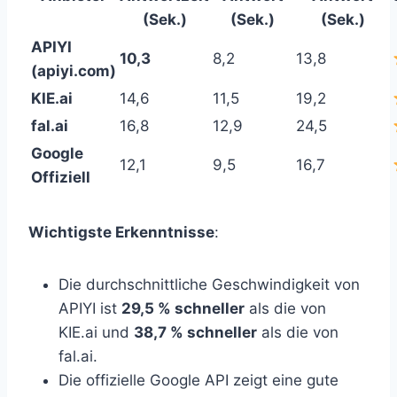
(Sek.)
(Sek.)
(Sek.)
APIYI
10,3
8,2
13,8
(apiyi.com)
KIE.ai
14,6
11,5
19,2
fal.ai
16,8
12,9
24,5
Google
12,1
9,5
16,7
Offiziell
Wichtigste Erkenntnisse
:
Die durchschnittliche Geschwindigkeit von
APIYI ist
29,5 % schneller
als die von
KIE.ai und
38,7 % schneller
als die von
fal.ai.
Die offizielle Google API zeigt eine gute