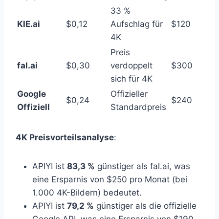
33 %
KIE.ai
$0,12
Aufschlag für
$120
4K
Preis
fal.ai
$0,30
verdoppelt
$300
sich für 4K
Google
Offizieller
$0,24
$240
Offiziell
Standardpreis
4K Preisvorteilsanalyse
:
APIYI ist
83,3 %
günstiger als fal.ai, was
eine Ersparnis von $250 pro Monat (bei
1.000 4K-Bildern) bedeutet.
APIYI ist
79,2 %
günstiger als die offizielle
Google API, was eine Ersparnis von $190