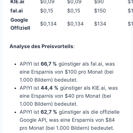
KIE.ai
$0,09
$0,09
$90
$
fal.ai
$0,15
$0,15
$150
$
Google
$0,134
$0,134
$134
$
Offiziell
Analyse des Preisvorteils
:
APIYI ist
66,7 %
günstiger als fal.ai, was
eine Ersparnis von $100 pro Monat (bei
1.000 Bildern) bedeutet.
APIYI ist
44,4 %
günstiger als KIE.ai, was
eine Ersparnis von $40 pro Monat (bei
1.000 Bildern) bedeutet.
APIYI ist
62,7 %
günstiger als die offizielle
Google API, was eine Ersparnis von $84
pro Monat (bei 1.000 Bildern) bedeutet.