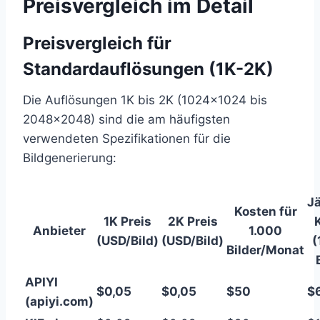
Preisvergleich im Detail
Preisvergleich für
Standardauflösungen (1K-2K)
Die Auflösungen 1K bis 2K (1024×1024 bis
2048×2048) sind die am häufigsten
verwendeten Spezifikationen für die
Bildgenerierung:
Jä
Kosten für
1K Preis
2K Preis
Anbieter
1.000
(USD/Bild)
(USD/Bild)
(
Bilder/Monat
APIYI
$0,05
$0,05
$50
$
(apiyi.com)