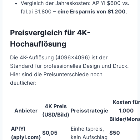
Vergleich der Jahreskosten: APIYI $600 vs.
fal.ai $1.800 –
eine Ersparnis von $1.200
.
Preisvergleich für 4K-
Hochauflösung
Die 4K-Auflösung (4096×4096) ist der
Standard für professionelles Design und Druck.
Hier sind die Preisunterschiede noch
deutlicher:
Kosten fü
4K Preis
Anbieter
Preisstrategie
1.000
(USD/Bild)
Bilder/Mon
APIYI
Einheitspreis,
$0,05
$50
(apiyi.com)
kein Aufschlag