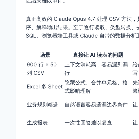
让结果难以审计。
真正高效的 Claude Opus 4.7 处理 C
序、解释输出结果。至于逐行读取、类型转换、去重
SQL、浏览器端工具或 Claude 自带的数据分
场景
直接让 AI 读表的问题
900 行 × 50
上下文消耗高，容易漏列漏
给
列 CSV
行
写
隐藏公式、合并单元格、格
先
Excel 多 Sheet
式影响理解
簿
业务规则筛选
自然语言容易遗漏边界条件
让
生成报表
一次性回答难以复查
让