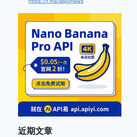
https://t.me/apiyinews
近期文章