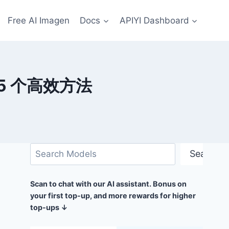
Free AI Imagen
Docs
APIYI Dashboard
 的 5 个高效方法
搜
Search
索
Scan to chat with our AI assistant. Bonus on
your first top-up, and more rewards for higher
top-ups ↓