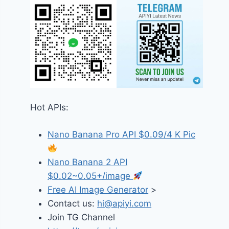
Hot APIs:
Nano Banana Pro API $0.09/4 K Pic
Nano Banana 2 API
$0.02~0.05+/image
Free AI Image Generator
>
Contact us:
hi@apiyi.com
Join TG Channel