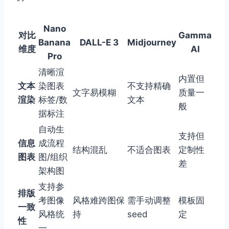
Nano
对比
Gamma
Banana
DALL-E 3
Midjourney
维度
AI
Pro
清晰渲
内置但
文本
染图表
不支持精确
文字易模糊
质量一
渲染
标签/数
文本
般
据标注
自动生
支持但
信息
成流程
结构混乱
不适合图表
定制性
图表
图/组织
差
架构图
支持参
排版
考图像
风格难跨图保
需手动调整
模板固
一致
风格统
持
seed
定
性
一