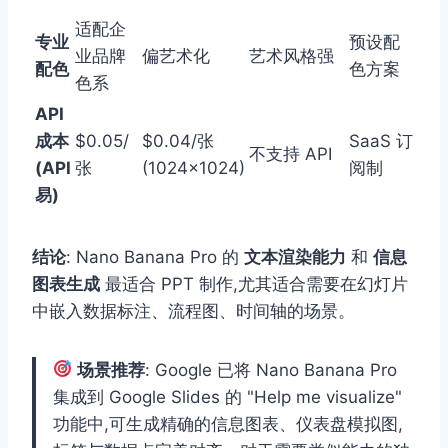
适配企
专业
预设配
业品牌
偏艺术化
艺术风格强
配色
色方案
色系
API
成本
$0.05/
$0.04/张
SaaS 订
不支持 API
(API
张
(1024×1024)
阅制
易)
结论
: Nano Banana Pro 的
文本渲染能力
和
信息
图表生成
最适合 PPT 制作,尤其适合需要在幻灯片
中嵌入数据标注、流程图、时间轴的场景。
场景推荐
: Google 已将 Nano Banana Pro
集成到 Google Slides 的 "Help me visualize"
功能中,可生成精确的信息图表、仪表盘模拟图,