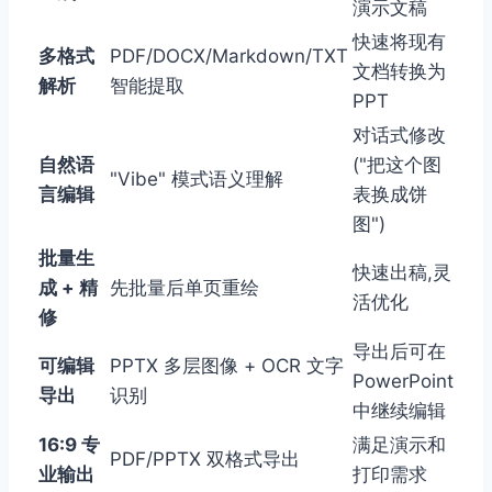
演示文稿
快速将现有
多格式
PDF/DOCX/Markdown/TXT
文档转换为
解析
智能提取
PPT
对话式修改
自然语
("把这个图
"Vibe" 模式语义理解
言编辑
表换成饼
图")
批量生
快速出稿,灵
成 + 精
先批量后单页重绘
活优化
修
导出后可在
可编辑
PPTX 多层图像 + OCR 文字
PowerPoint
导出
识别
中继续编辑
16:9 专
满足演示和
PDF/PPTX 双格式导出
业输出
打印需求