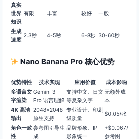
真实
世界
有限
丰富
较好
一般
知识
生成
2.3秒
4-5秒
6-8秒
30-60秒
速度
Nano Banana Pro 核心优势
优势特性
技术实现
应用价值
成本影响
多语言文
Gemini 3
支持中文、日文
无额外成
字渲染
Pro 语言理解
等复杂文字
本
4K 高清
2048×2048
专业设计、印刷
$0.05/张
输出
原生支持
级质量
角色一致
参考图引导生
品牌形象、IP
+$0.067/
性
成
形象统一
参考图