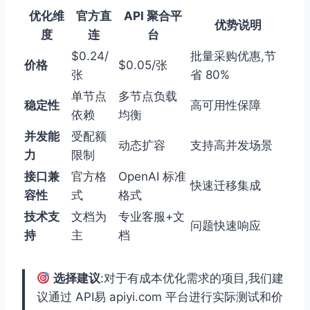
优化维
官方直
API 聚合平
优势说明
度
连
台
$0.24/
批量采购优惠,节
价格
$0.05/张
张
省 80%
单节点
多节点负载
稳定性
高可用性保障
依赖
均衡
并发能
受配额
动态扩容
支持高并发场景
力
限制
接口兼
官方格
OpenAI 标准
快速迁移集成
容性
式
格式
技术支
文档为
专业客服+文
问题快速响应
持
主
档
选择建议
:对于有成本优化需求的项目,我们建
议通过 API易 apiyi.com 平台进行实际测试和价