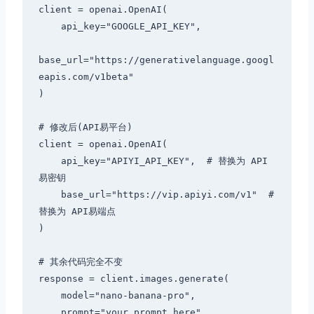
client = openai.OpenAI(

    api_key="GOOGLE_API_KEY",

base_url="https://generativelanguage.googl
eapis.com/v1beta"

)

# 修改后(API易平台)

client = openai.OpenAI(

    api_key="APIYI_API_KEY",  # 替换为 API
易密钥

    base_url="https://vip.apiyi.com/v1"  # 
替换为 API易端点

)

# 其余代码完全不变

response = client.images.generate(

    model="nano-banana-pro",

    prompt="your prompt here",
