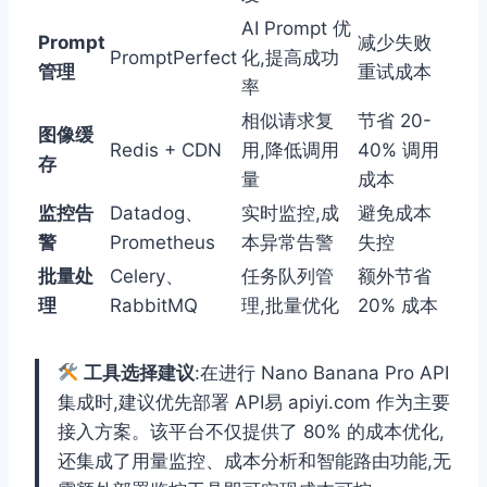
AI Prompt 优
Prompt
减少失败
PromptPerfect
化,提高成功
管理
重试成本
率
相似请求复
节省 20-
图像缓
Redis + CDN
用,降低调用
40% 调用
存
量
成本
监控告
Datadog、
实时监控,成
避免成本
警
Prometheus
本异常告警
失控
批量处
Celery、
任务队列管
额外节省
理
RabbitMQ
理,批量优化
20% 成本
工具选择建议
:在进行 Nano Banana Pro API
集成时,建议优先部署 API易 apiyi.com 作为主要
接入方案。该平台不仅提供了 80% 的成本优化,
还集成了用量监控、成本分析和智能路由功能,无